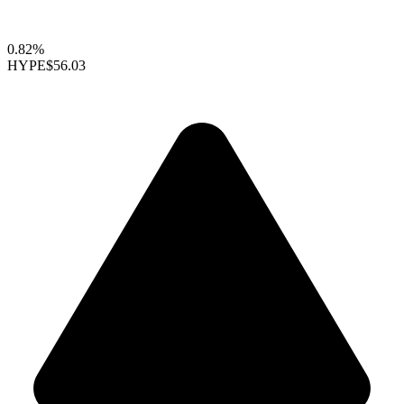
0.82%
HYPE
$56.03