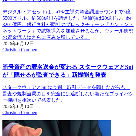
デジタル・アセットは、a16z主導の資金調達ラウンドで3億
5500万ドル、約568億円を調達した。評価額は20億ドル、約
3201億円。銀行各社が同社のブロックチェーン「カントン・
ネットワーク」で試験導入を加速させるなか、ウォール街勢
の資金流入はさらに厚みを増している。
2026年6月12日
Christina Comben
暗号資産の匿名送金が変わる スタークウェアとSui
が「隠せるが監査できる」新機能を発表
スタークウェアとSuiは今週、取引データを隠しながらも、
監査や規制当局の目を完全には遮断しない新たなプライバシ
ー機能を相次いで発表した。
2026年6月10日
Christina Comben