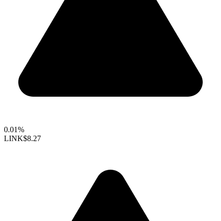
0.01%
LINK
$8.27