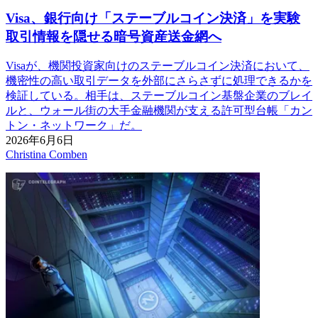
Visa、銀行向け「ステーブルコイン決済」を実験
取引情報を隠せる暗号資産送金網へ
Visaが、機関投資家向けのステーブルコイン決済において、
機密性の高い取引データを外部にさらさずに処理できるかを
検証している。相手は、ステーブルコイン基盤企業のブレイ
ルと、ウォール街の大手金融機関が支える許可型台帳「カン
トン・ネットワーク」だ。
2026年6月6日
Christina Comben