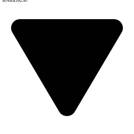
BNB
$592.47