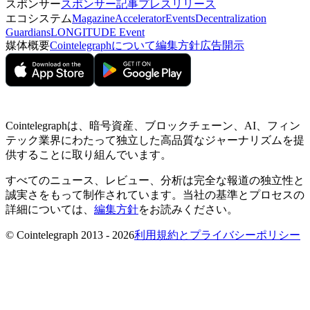
スポンサー
スポンサー記事
プレスリリース
エコシステム
Magazine
Accelerator
Events
Decentralization
Guardians
LONGITUDE Event
媒体概要
Cointelegraphについて
編集方針
広告開示
Cointelegraphは、暗号資産、ブロックチェーン、AI、フィン
テック業界にわたって独立した高品質なジャーナリズムを提
供することに取り組んでいます。
すべてのニュース、レビュー、分析は完全な報道の独立性と
誠実さをもって制作されています。当社の基準とプロセスの
詳細については、
編集方針
をお読みください。
© Cointelegraph 2013 - 2026
利用規約とプライバシーポリシー