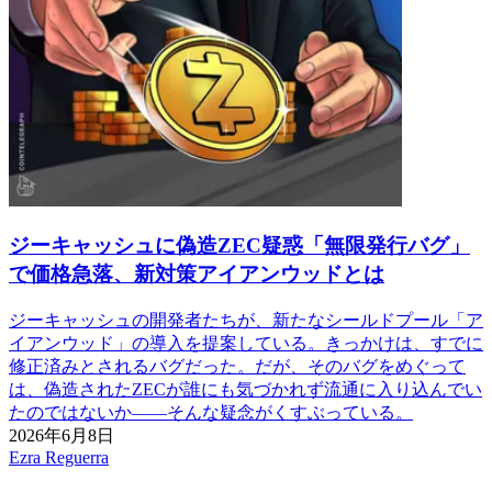
ジーキャッシュに偽造ZEC疑惑「無限発行バグ」
で価格急落、新対策アイアンウッドとは
ジーキャッシュの開発者たちが、新たなシールドプール「ア
イアンウッド」の導入を提案している。きっかけは、すでに
修正済みとされるバグだった。だが、そのバグをめぐって
は、偽造されたZECが誰にも気づかれず流通に入り込んでい
たのではないか――そんな疑念がくすぶっている。
2026年6月8日
Ezra Reguerra