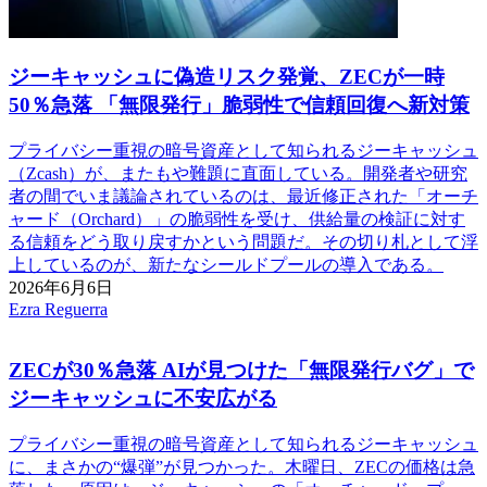
ジーキャッシュに偽造リスク発覚、ZECが一時
50％急落 「無限発行」脆弱性で信頼回復へ新対策
プライバシー重視の暗号資産として知られるジーキャッシュ
（Zcash）が、またもや難題に直面している。開発者や研究
者の間でいま議論されているのは、最近修正された「オーチ
ャード（Orchard）」の脆弱性を受け、供給量の検証に対す
る信頼をどう取り戻すかという問題だ。その切り札として浮
上しているのが、新たなシールドプールの導入である。
2026年6月6日
Ezra Reguerra
ZECが30％急落 AIが見つけた「無限発行バグ」で
ジーキャッシュに不安広がる
プライバシー重視の暗号資産として知られるジーキャッシュ
に、まさかの“爆弾”が見つかった。木曜日、ZECの価格は急