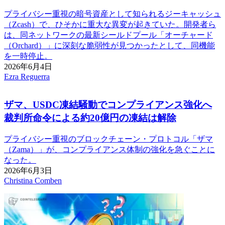
プライバシー重視の暗号資産として知られるジーキャッシュ
（Zcash）で、ひそかに重大な異変が起きていた。開発者ら
は、同ネットワークの最新シールドプール「オーチャード
（Orchard）」に深刻な脆弱性が見つかったとして、同機能
を一時停止。
2026年6月4日
Ezra Reguerra
ザマ、USDC凍結騒動でコンプライアンス強化へ
裁判所命令による約20億円の凍結は解除
プライバシー重視のブロックチェーン・プロトコル「ザマ
（Zama）」が、コンプライアンス体制の強化を急ぐことに
なった。
2026年6月3日
Christina Comben