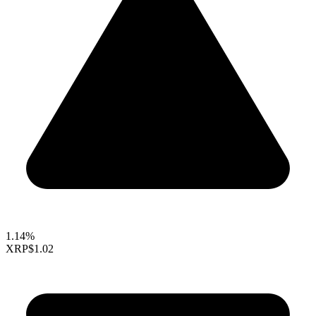
1.14%
XRP
$1.02