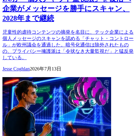
企業がメッセージを勝手にスキャン、
2028年まで継続
児童性的虐待コンテンツの摘発を名目に、テック企業による
個人メッセージのスキャンを認める「チャット・コントロー
ル」が欧州議会を通過した。暗号化通信は除外されたもの
の、プライバシー擁護派は「令状なき大量監視だ」と猛反発
している。
Jesse Coghlan
2026年7月13日