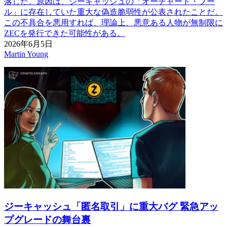
落した。原因は、ジーキャッシュの「オーチャード・プー
ル」に存在していた重大な偽造脆弱性が公表されたことだ。
この不具合を悪用すれば、理論上、悪意ある人物が無制限に
ZECを発行できた可能性がある。
2026年6月5日
Martin Young
ジーキャッシュ「匿名取引」に重大バグ 緊急アッ
プグレードの舞台裏