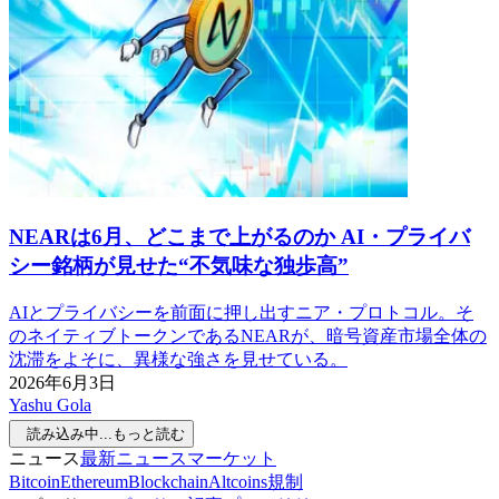
NEARは6月、どこまで上がるのか AI・プライバ
シー銘柄が見せた“不気味な独歩高”
AIとプライバシーを前面に押し出すニア・プロトコル。そ
のネイティブトークンであるNEARが、暗号資産市場全体の
沈滞をよそに、異様な強さを見せている。
2026年6月3日
Yashu Gola
読み込み中...
もっと読む
ニュース
最新ニュース
マーケット
Bitcoin
Ethereum
Blockchain
Altcoins
規制