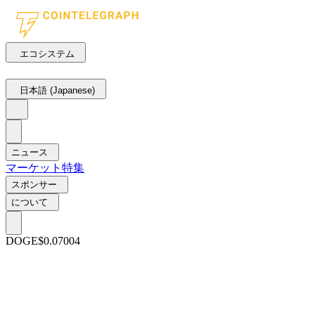
エコシステム
日本語 (Japanese)
ニュース
マーケット
特集
スポンサー
について
DOGE
$0.07004