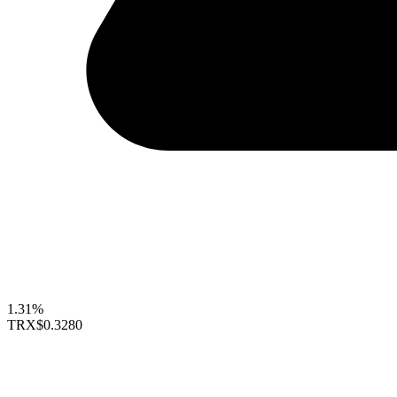
1.31%
TRX
$0.3280