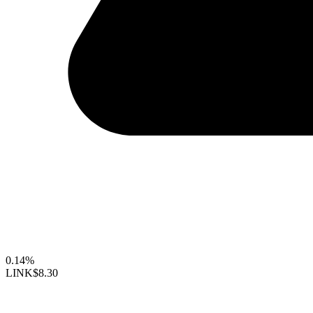
0.14%
LINK
$8.30