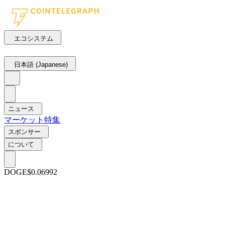
エコシステム
日本語 (Japanese)
ニュース
マーケット
特集
スポンサー
について
DOGE
$0.06992