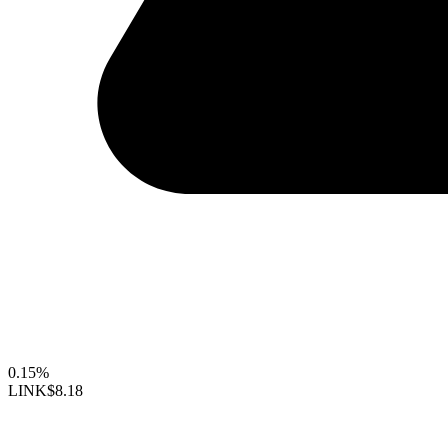
0.15%
LINK
$8.18