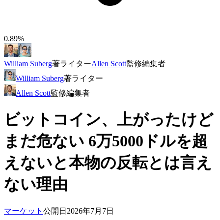
0.89%
William Suberg
著
ライター
Allen Scott
監修
編集者
William Suberg
著
ライター
Allen Scott
監修
編集者
ビットコイン、上がったけど
まだ危ない 6万5000ドルを超
えないと本物の反転とは言え
ない理由
マーケット
公開日
2026年7月7日