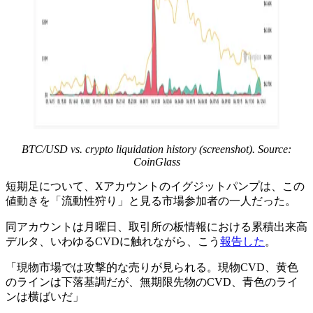
BTC/USD vs. crypto liquidation history (screenshot). Source:
CoinGlass
短期足について、Xアカウントのイグジットパンプは、この
値動きを「流動性狩り」と見る市場参加者の一人だった。
同アカウントは月曜日、取引所の板情報における累積出来高
デルタ、いわゆるCVDに触れながら、こう
報告した
。
「現物市場では攻撃的な売りが見られる。現物CVD、黄色
のラインは下落基調だが、無期限先物のCVD、青色のライ
ンは横ばいだ」