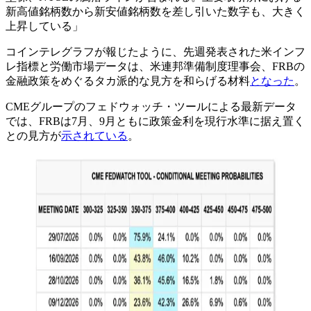
新高値銘柄数から新安値銘柄数を差し引いた数字も、大きく
上昇している」
コインテレグラフが報じたように、先週発表された米インフ
レ指標と労働市場データは、米連邦準備制度理事会、FRBの
金融政策をめぐるタカ派的な見方を和らげる材料
となった
。
CMEグループのフェドウォッチ・ツールによる最新データ
では、FRBは7月、9月ともに政策金利を現行水準に据え置く
との見方が
示されている
。