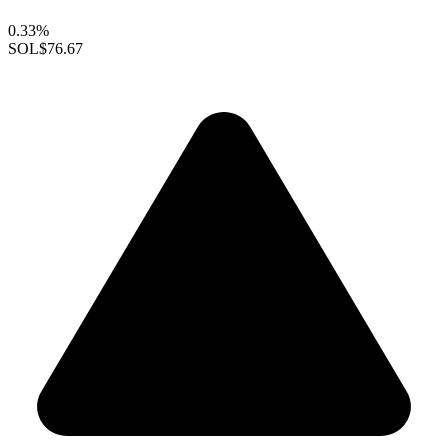
0.33%
SOL
$76.67