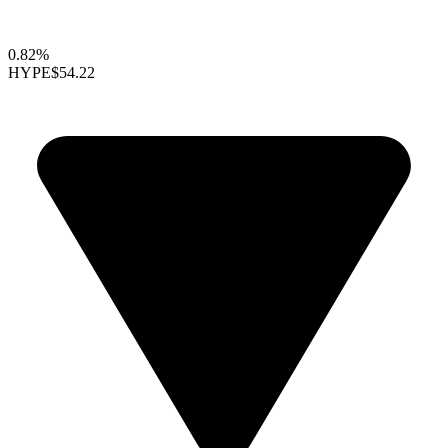
0.82%
HYPE
$54.22