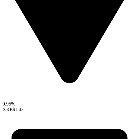
0.95%
XRP
$1.03