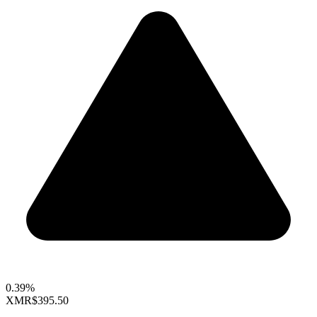
0.39%
XMR
$395.50