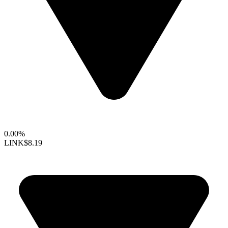
0.00%
LINK
$8.19