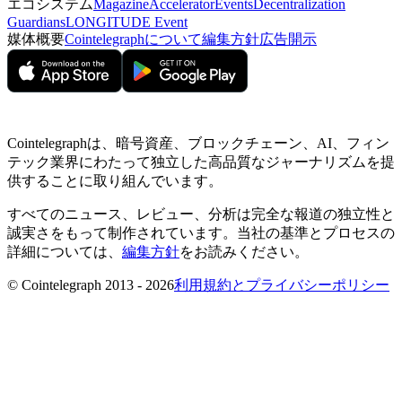
エコシステム
Magazine
Accelerator
Events
Decentralization
Guardians
LONGITUDE Event
媒体概要
Cointelegraphについて
編集方針
広告開示
Cointelegraphは、暗号資産、ブロックチェーン、AI、フィン
テック業界にわたって独立した高品質なジャーナリズムを提
供することに取り組んでいます。
すべてのニュース、レビュー、分析は完全な報道の独立性と
誠実さをもって制作されています。当社の基準とプロセスの
詳細については、
編集方針
をお読みください。
© Cointelegraph 2013 - 2026
利用規約とプライバシーポリシー