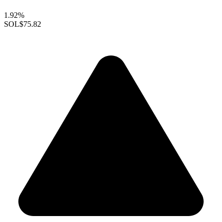
1.92%
SOL
$75.82