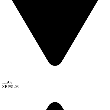
1.19%
XRP
$1.03