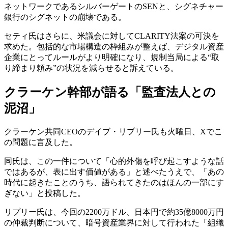
ネットワークであるシルバーゲートのSENと、シグネチャー
銀行のシグネットの崩壊である。
セティ氏はさらに、米議会に対してCLARITY法案の可決を
求めた。包括的な市場構造の枠組みが整えば、デジタル資産
企業にとってルールがより明確になり、規制当局による“取
り締まり頼み”の状況を減らせると訴えている。
クラーケン幹部が語る「監査法人との
泥沼」
クラーケン共同CEOのデイブ・リプリー氏も火曜日、Xでこ
の問題に言及した。
同氏は、この一件について「心的外傷を呼び起こすような話
ではあるが、表に出す価値がある」と述べたうえで、「あの
時代に起きたことのうち、語られてきたのはほんの一部にす
ぎない」と投稿した。
リプリー氏は、今回の2200万ドル、日本円で約35億8000万円
の仲裁判断について、暗号資産業界に対して行われた「組織