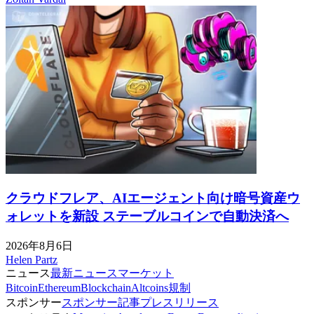
クラウドフレア、AIエージェント向け暗号資産ウ
ォレットを新設 ステーブルコインで自動決済へ
2026年8月6日
Helen Partz
ニュース
最新ニュース
マーケット
Bitcoin
Ethereum
Blockchain
Altcoins
規制
スポンサー
スポンサー記事
プレスリリース