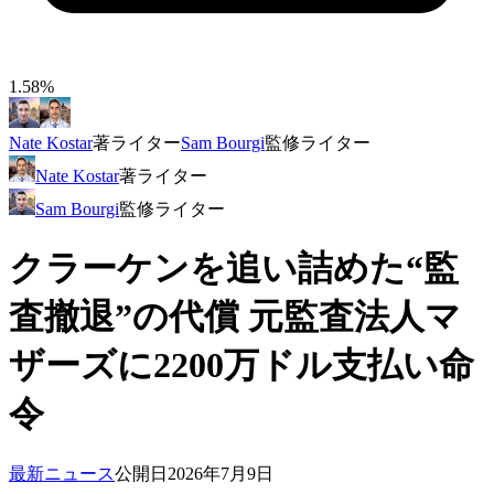
1.58%
Nate Kostar
著
ライター
Sam Bourgi
監修
ライター
Nate Kostar
著
ライター
Sam Bourgi
監修
ライター
クラーケンを追い詰めた“監
査撤退”の代償 元監査法人マ
ザーズに2200万ドル支払い命
令
最新ニュース
公開日
2026年7月9日