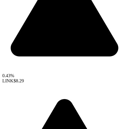
0.43%
LINK
$8.29