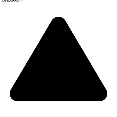
BNB
$600.44