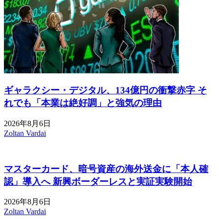
ギャラクシー・デジタル、134億円の衝撃赤字 そ
れでも「本業は絶好調」と強気の理由
2026年8月6日
Zoltan Vardai
マスターカード、暗号資産の海外送金に「本人確
認」導入へ 新興ボーダーレスと実証実験開始
2026年8月6日
Zoltan Vardai