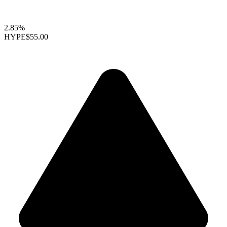
2.85%
HYPE
$55.00