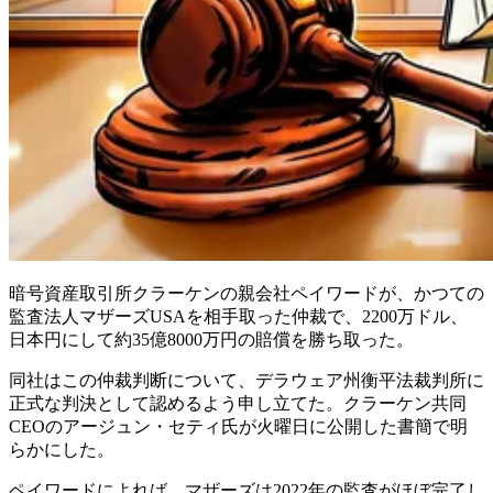
暗号資産取引所クラーケンの親会社ペイワードが、かつての
監査法人マザーズUSAを相手取った仲裁で、2200万ドル、
日本円にして約35億8000万円の賠償を勝ち取った。
同社はこの仲裁判断について、デラウェア州衡平法裁判所に
正式な判決として認めるよう申し立てた。クラーケン共同
CEOのアージュン・セティ氏が火曜日に公開した書簡で明
らかにした。
ペイワードによれば、マザーズは2022年の監査がほぼ完了し