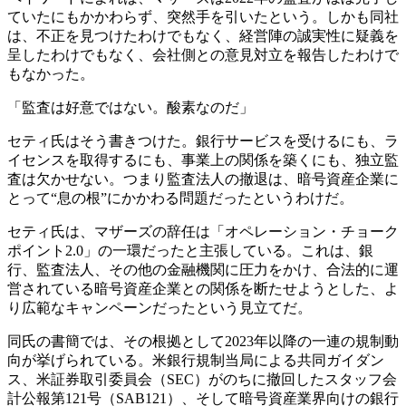
ていたにもかかわらず、突然手を引いたという。しかも同社
は、不正を見つけたわけでもなく、経営陣の誠実性に疑義を
呈したわけでもなく、会社側との意見対立を報告したわけで
もなかった。
「監査は好意ではない。酸素なのだ」
セティ氏はそう書きつけた。銀行サービスを受けるにも、ラ
イセンスを取得するにも、事業上の関係を築くにも、独立監
査は欠かせない。つまり監査法人の撤退は、暗号資産企業に
とって“息の根”にかかわる問題だったというわけだ。
セティ氏は、マザーズの辞任は「オペレーション・チョーク
ポイント2.0」の一環だったと主張している。これは、銀
行、監査法人、その他の金融機関に圧力をかけ、合法的に運
営されている暗号資産企業との関係を断たせようとした、よ
り広範なキャンペーンだったという見立てだ。
同氏の書簡では、その根拠として2023年以降の一連の規制動
向が挙げられている。米銀行規制当局による共同ガイダン
ス、米証券取引委員会（SEC）がのちに撤回したスタッフ会
計公報第121号（SAB121）、そして暗号資産業界向けの銀行