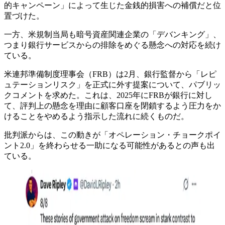
的キャンペーン」によって生じた金銭的損害への補償だと位
置づけた。
一方、米規制当局も暗号資産関連企業の「デバンキング」、
つまり銀行サービスからの排除をめぐる懸念への対応を続け
ている。
米連邦準備制度理事会（FRB）は2月、銀行監督から「レピ
ュテーションリスク」を正式に外す提案について、パブリッ
クコメントを求めた。これは、2025年にFRBが銀行に対し
て、評判上の懸念を理由に顧客口座を閉鎖するよう圧力をか
けることをやめるよう指示した流れに続くものだ。
批判派からは、この動きが「オペレーション・チョークポイ
ント2.0」を終わらせる一助になる可能性があるとの声も出
ている。