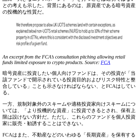
との考えも示した。背景にあるのは、原資産である暗号資産
の投機的な性質だ。
An excerpt from the FCA’s consultation pitching allowing retail
funds limited exposure to crypto products. Source:
FCA
暗号資産に投資したい個人向けファンドは、その投資が「当
該ファンドで開示されている投資目的およびリスク特性と整
合している」ことも示さなければならない、とFCAはしてい
る。
一方、規制対象外のスキームや適格投資家向けスキームにつ
いては、「より投機的な資産」に投資できるとされ、保有上
限は設けない方針だ。ただし、これらのファンドを個人投資
家に販売・勧誘することはできない。
FCAはまた、不動産などのいわゆる「長期資産」を保有する