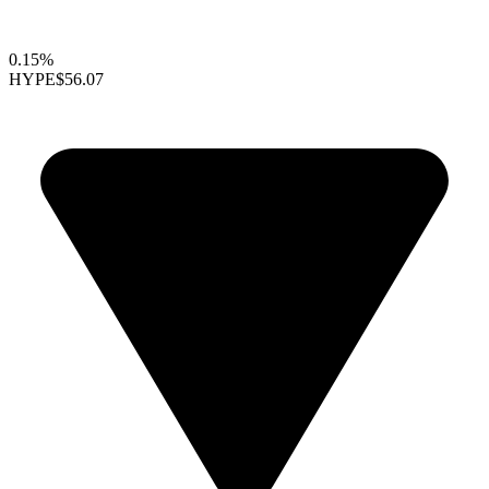
0.15%
HYPE
$56.07