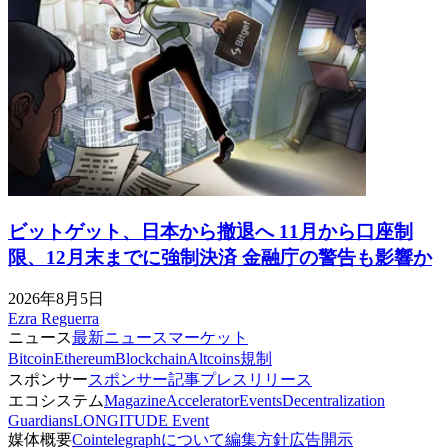
ビットゲット、日本から撤退へ 11月から口座制
限、12月末までに強制決済 金融庁の警告も影響か
2026年8月5日
Ezra Reguerra
ニュース
最新ニュース
マーケット
Bitcoin
Ethereum
Blockchain
Altcoins
規制
スポンサー
スポンサー記事
プレスリリース
エコシステム
Magazine
Accelerator
Events
Decentralization
Guardians
LONGITUDE Event
媒体概要
Cointelegraphについて
編集方針
広告開示