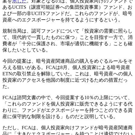
案を
示した
。対象となるのは、個人投資家向けのファンドで
あるUCITS（譲渡可能証券への集団投資事業）ファンド、お
よび一部の非UCITSファンドだ。これらのファンドが、暗号
資産へのエクスポージャーを持てるようにするという。
規制当局は、認可ファンドについて「投資家の需要に照らし
て、現代的で一貫したものに保つ」ことを目指す一方で、消
費者が「十分に保護され、市場が適切に機能する」ことも確
保したいとしている。
今回の提案は、暗号資産関連商品の購入をめぐるルールをそ
ろえる狙いがある。FCAは8月、個人投資家による暗号資産
ETNの取引禁止を解除していた。これは、暗号資産への個人
投資家のアクセスを他国の制度に近づけるための措置だっ
た。
FCAは諮問文書の中で、今回提案する10％の上限について、
「これらのファンドを個人投資家に販売できるようにする代
わりに、ファンドがエクスポージャーを持つことのできる資
産に保守的な制限を設ける」ものだと説明している。
ただし、FCAは、個人投資家向けファンドが暗号資産関連商
品に「大きなエクスポージャー」を持つことは適切ではない