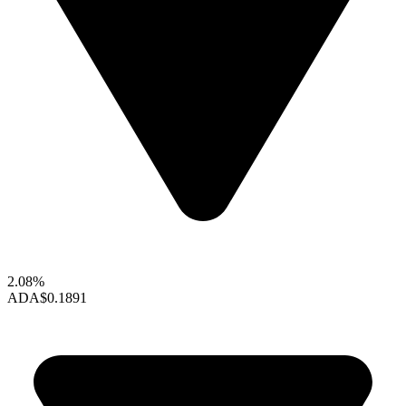
2.08%
ADA
$0.1891