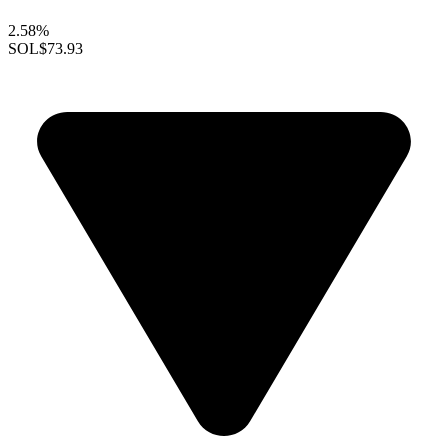
2.58%
SOL
$73.93