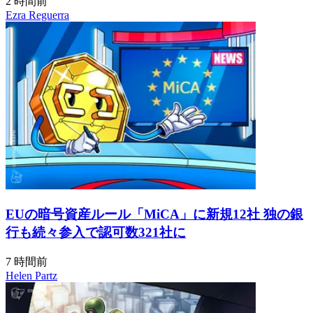
2 時間前
Ezra Reguerra
EUの暗号資産ルール「MiCA」に新規12社 独の銀
行も続々参入で認可数321社に
7 時間前
Helen Partz