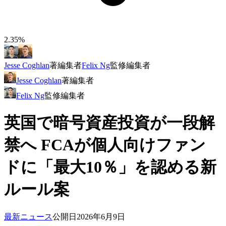
2.35%
Jesse Coghlan
著
編集者
Felix Ng
監修
編集者
Jesse Coghlan
著
編集者
Felix Ng
監修
編集者
英国で暗号資産投資が一段解
禁へ FCAが個人向けファン
ドに「最大10％」を認める新
ルール案
最新ニュース
公開日
2026年6月9日