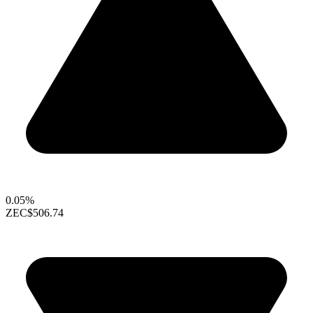
0.05%
ZEC
$506.74