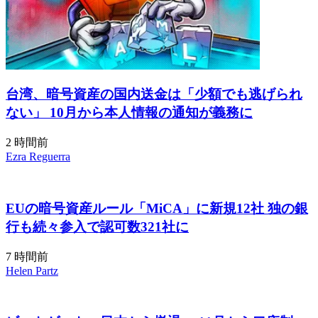
台湾、暗号資産の国内送金は「少額でも逃げられ
ない」 10月から本人情報の通知が義務に
2 時間前
Ezra Reguerra
EUの暗号資産ルール「MiCA」に新規12社 独の銀
行も続々参入で認可数321社に
7 時間前
Helen Partz