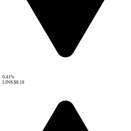
0.41%
LINK
$8.18