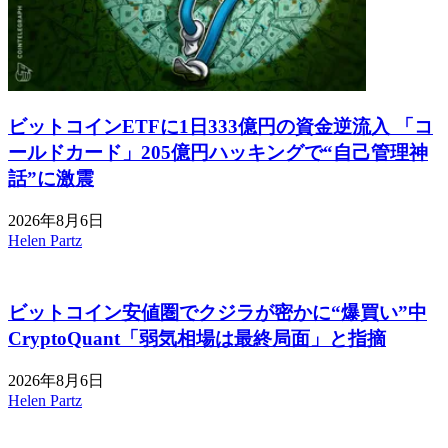
ビットコインETFに1日333億円の資金逆流入 「コ
ールドカード」205億円ハッキングで“自己管理神
話”に激震
2026年8月6日
Helen Partz
ビットコイン安値圏でクジラが密かに“爆買い”中
CryptoQuant「弱気相場は最終局面」と指摘
2026年8月6日
Helen Partz