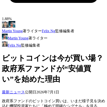
1.88%
Martin Young
著
ライター
Felix Ng
監修
編集者
Martin Young
著
ライター
Felix Ng
監修
編集者
ビットコインは今が買い場？
政府系ファンドが“安値買
い”を始めた理由
最新ニュース
公開日
2026年7月1日
政府系ファンドのビットコイン買いは、いまだ様子見を決め
込む機関投資家たちに「極めて明確なシグナル」を送る