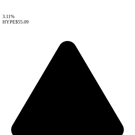
3.11%
HYPE
$55.09