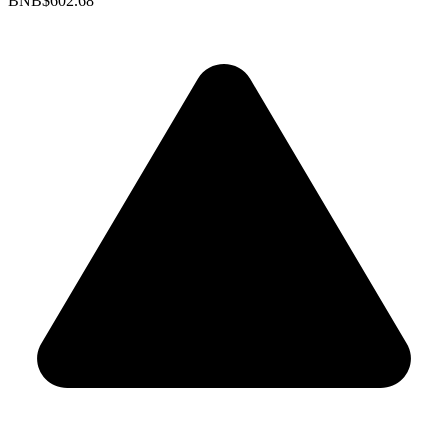
BNB
$602.68