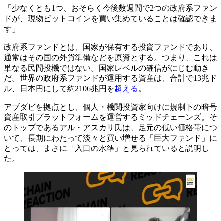
「少なくとも1つ、おそらく今後数週間で2つの政府系ファン
ドが、現物ビットコインを買い集めていることは確認できま
す」
政府系ファンドとは、国家が保有する投資ファンドであり、
通常はその国の外貨準備などを原資とする。つまり、これは
単なる民間投機ではない。国家レベルの確信がにじむ動き
だ。世界の政府系ファンドが運用する資産は、合計で13兆ド
ル、日本円にして約2106兆円を
超える
。
アブダビを拠点とし、個人・機関投資家向けに規制下の暗号
資産取引プラットフォームを運営するミッドチェーンズ。そ
のトップであるアル・アスカリ氏は、足元の低い価格帯につ
いて、長期にわたって淡々と買い増せる「巨大ファンド」に
とっては、まさに「入口の水準」と見られていると説明し
た。