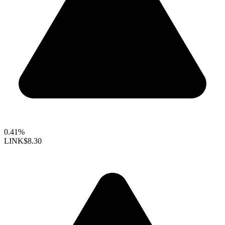
0.41%
LINK
$8.30