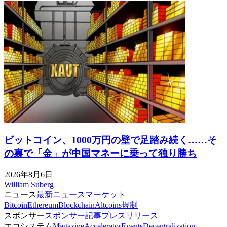
ビットコイン、1000万円の壁で足踏み続く……そ
の裏で「金」が中国マネーに乗って独り勝ち
2026年8月6日
William Suberg
ニュース
最新ニュース
マーケット
Bitcoin
Ethereum
Blockchain
Altcoins
規制
スポンサー
スポンサー記事
プレスリリース
エコシステム
Magazine
Accelerator
Events
Decentralization