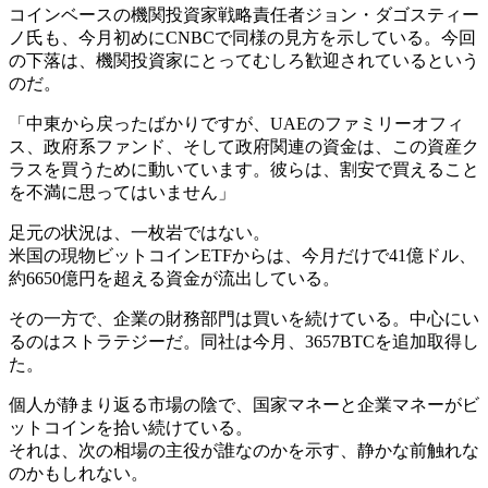
コインベースの機関投資家戦略責任者ジョン・ダゴスティー
ノ氏も、今月初めにCNBCで同様の見方を示している。今回
の下落は、機関投資家にとってむしろ歓迎されているという
のだ。
「中東から戻ったばかりですが、UAEのファミリーオフィ
ス、政府系ファンド、そして政府関連の資金は、この資産ク
ラスを買うために動いています。彼らは、割安で買えること
を不満に思ってはいません」
足元の状況は、一枚岩ではない。
米国の現物ビットコインETFからは、今月だけで41億ドル、
約6650億円を超える資金が流出している。
その一方で、企業の財務部門は買いを続けている。中心にい
るのはストラテジーだ。同社は今月、3657BTCを追加取得し
た。
個人が静まり返る市場の陰で、国家マネーと企業マネーがビ
ットコインを拾い続けている。
それは、次の相場の主役が誰なのかを示す、静かな前触れな
のかもしれない。