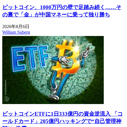
ビットコイン、1000万円の壁で足踏み続く……そ
の裏で「金」が中国マネーに乗って独り勝ち
2026年8月6日
William Suberg
ビットコインETFに1日333億円の資金逆流入 「コ
ールドカード」205億円ハッキングで“自己管理神