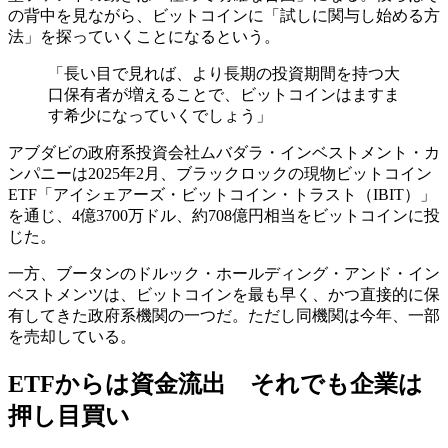
の背中を見ながら、ビットコインに「試しに関与し始める方
法」を探っていくことになるという。
「長い目で見れば、より長期の投資期間を持つ大
口保有者が増えることで、ビットコインはますま
す希少になっていくでしょう」
アブダビの政府系投資会社ムバダラ・インベストメント・カ
ンパニーは2025年2月、ブラックロックの現物ビットコイン
ETF「アイシェアーズ・ビットコイン・トラスト（IBIT）」
を通じ、4億3700万ドル、約708億円相当をビットコインに投
じた。
一方、ブータンのドルック・ホールディング・アンド・イン
ベストメンツは、ビットコインを最も早く、かつ直接的に保
有してきた政府系機関の一つだ。ただし同機関は今年、一部
を売却している。
ETFからは資金流出 それでも企業は
押し目買い