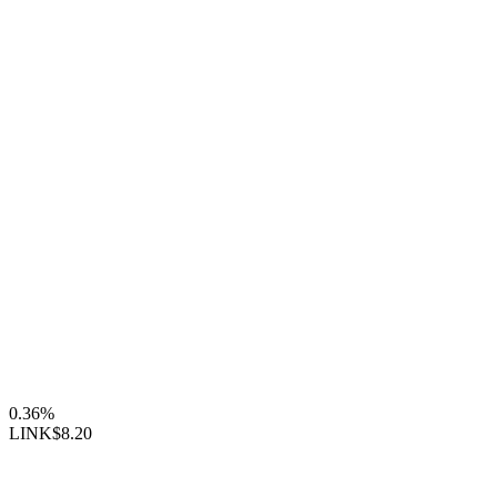
0.36%
LINK
$8.20