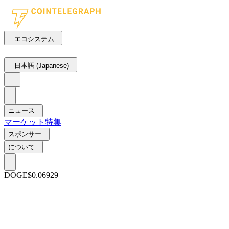
エコシステム
日本語 (Japanese)
ニュース
マーケット
特集
スポンサー
について
DOGE
$0.06929