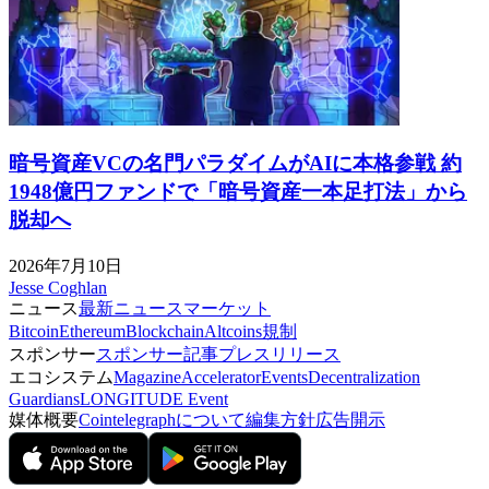
暗号資産VCの名門パラダイムがAIに本格参戦 約
1948億円ファンドで「暗号資産一本足打法」から
脱却へ
2026年7月10日
Jesse Coghlan
ニュース
最新ニュース
マーケット
Bitcoin
Ethereum
Blockchain
Altcoins
規制
スポンサー
スポンサー記事
プレスリリース
エコシステム
Magazine
Accelerator
Events
Decentralization
Guardians
LONGITUDE Event
媒体概要
Cointelegraphについて
編集方針
広告開示