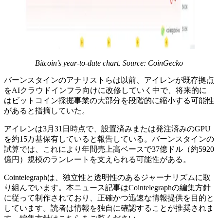
Bitcoin’s year-to-date chart. Source: CoinGecko
バーンスタインのアナリストらは以前、アイレンが既存拠点
をAIクラウドインフラ向けに改修していく中で、将来的に
はビットコイン採掘事業の大部分を段階的に縮小する可能性
があると指摘していた。
アイレンは3月31日時点で、設置済みまたは発注済みのGPU
を約15万基保有していると報告している。バーンスタインの
試算では、これにより年間売上高ベースで37億ドル（約5920
億円）規模のランレートを支えられる可能性がある。
Cointelegraphは、独立性と透明性のあるジャーナリズムに取
り組んでいます。本ニュース記事はCointelegraphの編集方針
に従って制作されており、正確かつ迅速な情報提供を目的と
しています。読者は情報を独自に確認することが推奨されま