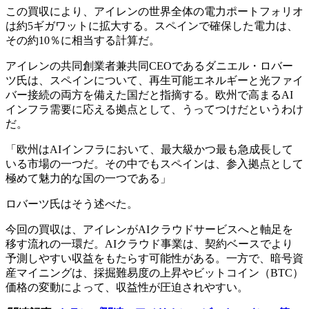
この買収により、アイレンの世界全体の電力ポートフォリオ
は約5ギガワットに拡大する。スペインで確保した電力は、
その約10％に相当する計算だ。
アイレンの共同創業者兼共同CEOであるダニエル・ロバー
ツ氏は、スペインについて、再生可能エネルギーと光ファイ
バー接続の両方を備えた国だと指摘する。欧州で高まるAI
インフラ需要に応える拠点として、うってつけだというわけ
だ。
「欧州はAIインフラにおいて、最大級かつ最も急成長して
いる市場の一つだ。その中でもスペインは、参入拠点として
極めて魅力的な国の一つである」
ロバーツ氏はそう述べた。
今回の買収は、アイレンがAIクラウドサービスへと軸足を
移す流れの一環だ。AIクラウド事業は、契約ベースでより
予測しやすい収益をもたらす可能性がある。一方で、暗号資
産マイニングは、採掘難易度の上昇やビットコイン（BTC）
価格の変動によって、収益性が圧迫されやすい。