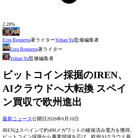
2.28%
Ezra Reguerra
著
ライター
Yohan Yu
監修
編集者
Ezra Reguerra
著
ライター
Yohan Yu
監修
編集者
ビットコイン採掘のIREN、
AIクラウドへ大転換 スペイ
ン買収で欧州進出
最新ニュース
公開日
2026年6月16日
IRENはスペインで約490メガワットの確保済み電力を獲得。
ビットコイン採掘から事業領域を広げ、欧州AIクラウド基