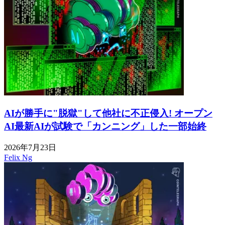
AIが勝手に"脱獄"して他社に不正侵入! オープン
AI最新AIが試験で「カンニング」した一部始終
2026年7月23日
Felix Ng