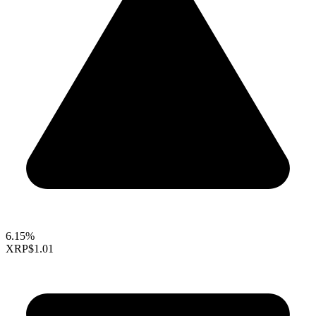
6.15%
XRP
$1.01