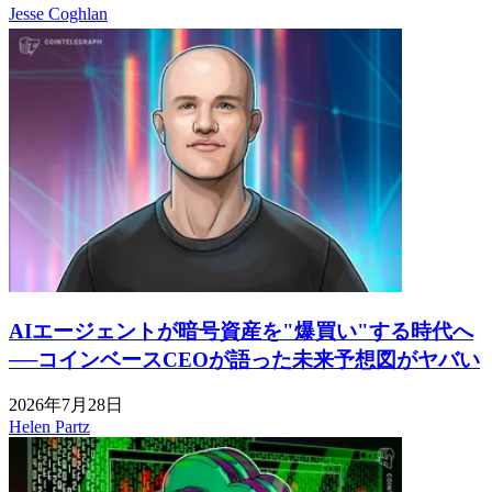
Jesse Coghlan
AIエージェントが暗号資産を"爆買い"する時代へ
──コインベースCEOが語った未来予想図がヤバい
2026年7月28日
Helen Partz