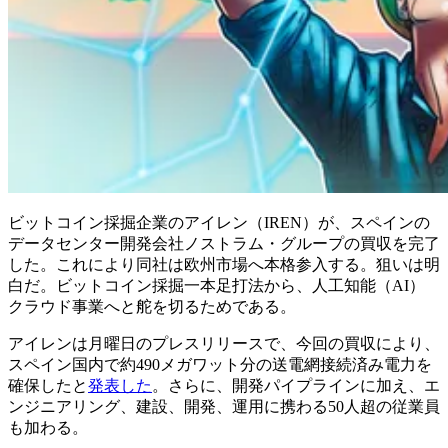
ビットコイン採掘企業のアイレン（IREN）が、スペインの
データセンター開発会社ノストラム・グループの買収を完了
した。これにより同社は欧州市場へ本格参入する。狙いは明
白だ。ビットコイン採掘一本足打法から、人工知能（AI）
クラウド事業へと舵を切るためである。
アイレンは月曜日のプレスリリースで、今回の買収により、
スペイン国内で約490メガワット分の送電網接続済み電力を
確保したと
発表した
。さらに、開発パイプラインに加え、エ
ンジニアリング、建設、開発、運用に携わる50人超の従業員
も加わる。