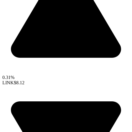
0.31%
LINK
$8.12