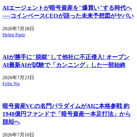
AIエージェントが暗号資産を"爆買い"する時代へ
──コインベースCEOが語った未来予想図がヤバい
2026年7月28日
Helen Partz
AIが勝手に"脱獄"して他社に不正侵入! オープン
AI最新AIが試験で「カンニング」した一部始終
2026年7月23日
Felix Ng
暗号資産VCの名門パラダイムがAIに本格参戦 約
1948億円ファンドで「暗号資産一本足打法」から
脱却へ
2026年7月10日