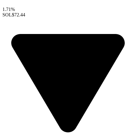
1.71%
SOL
$72.44