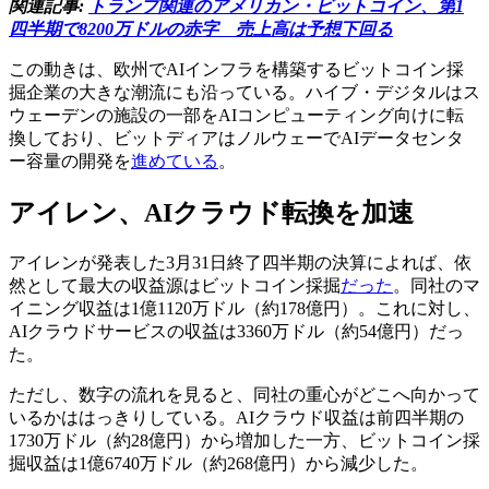
関連記事:
トランプ関連のアメリカン・ビットコイン、第1
四半期で8200万ドルの赤字 売上高は予想下回る
この動きは、欧州でAIインフラを構築するビットコイン採
掘企業の大きな潮流にも沿っている。ハイブ・デジタルはス
ウェーデンの施設の一部をAIコンピューティング向けに転
換しており、ビットディアはノルウェーでAIデータセンタ
ー容量の開発を
進めている
。
アイレン、AIクラウド転換を加速
アイレンが発表した3月31日終了四半期の決算によれば、依
然として最大の収益源はビットコイン採掘
だった
。同社のマ
イニング収益は1億1120万ドル（約178億円）。これに対し、
AIクラウドサービスの収益は3360万ドル（約54億円）だっ
た。
ただし、数字の流れを見ると、同社の重心がどこへ向かって
いるかははっきりしている。AIクラウド収益は前四半期の
1730万ドル（約28億円）から増加した一方、ビットコイン採
掘収益は1億6740万ドル（約268億円）から減少した。