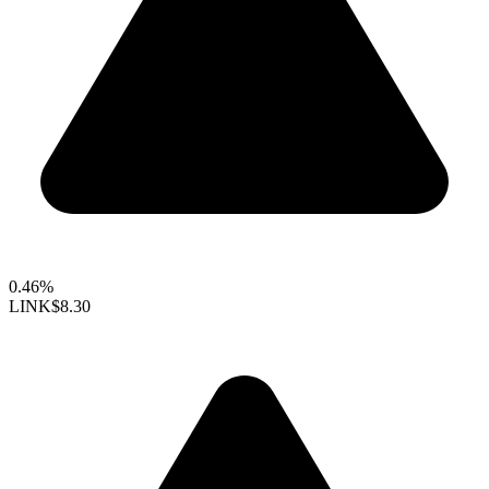
0.46%
LINK
$8.30