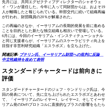
先月には、共同エグゼクティブディレクターのシャオウェ
イ・ワンが退任した。今年に入って同財団からは、およそ19
人が離職したと報じられている。幹部交代に続いて組織再編
が行われ、財団職員の20％が解雇された。
この再編のさなか、イーサリアムの長期的発展を前に進める
ことを目的とした新たな独立組織も相次いで登場している。
6月には、今回のイーサリアム・インスティテューショナル
と同じ支援者らが、イーサリアムのスケーラビリティ向上を
目指す非営利研究組織「エスラボズ」を立ち上げた。
関連記事:
ブテリン氏、イーサリアム財団への批判に反論
中立性維持を改めて表明
スタンダードチャータードは前向きに
評価
スタンダードチャータードのジェフ・ケンドリック氏は、今
回の発表について、先に立ち上げられたエスラボズとあわせ
て、「イーサリアムのレイヤー1、レイヤー2、そしてイーサ
リアム発のDeFiプロトコルに直接的なプラスの影響をもたら