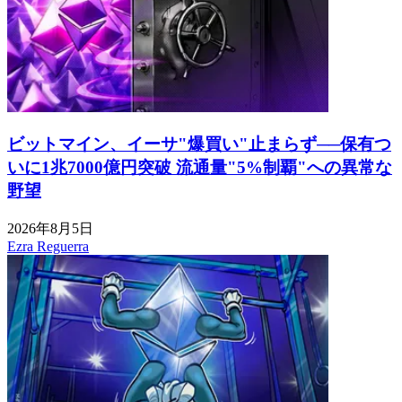
ビットマイン、イーサ"爆買い"止まらず──保有つ
いに1兆7000億円突破 流通量"5%制覇"への異常な
野望
2026年8月5日
Ezra Reguerra