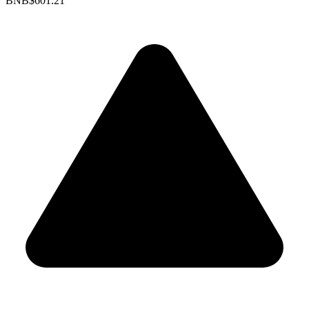
BNB
$601.21