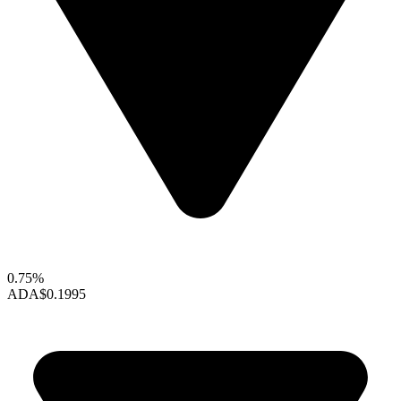
0.75%
ADA
$0.1995