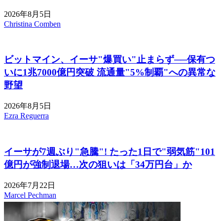
2026年8月5日
Christina Comben
ビットマイン、イーサ"爆買い"止まらず──保有つ
いに1兆7000億円突破 流通量"5%制覇"への異常な
野望
2026年8月5日
Ezra Reguerra
イーサが7週ぶり"急騰"! たった1日で"弱気筋"101
億円が強制退場…次の狙いは「34万円台」か
2026年7月22日
Marcel Pechman