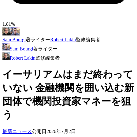
1.81%
Sam Bourgi
著
ライター
Robert Lakin
監修
編集者
Sam Bourgi
著
ライター
Robert Lakin
監修
編集者
イーサリアムはまだ終わって
いない 金融機関を囲い込む新
団体で機関投資家マネーを狙
う
最新ニュース
公開日
2026年7月2日