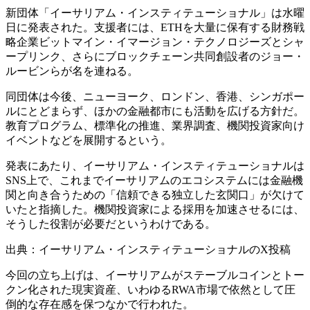
新団体「イーサリアム・インスティテューショナル」は水曜
日に発表された。支援者には、ETHを大量に保有する財務戦
略企業ビットマイン・イマージョン・テクノロジーズとシャ
ープリンク、さらにブロックチェーン共同創設者のジョー・
ルービンらが名を連ねる。
同団体は今後、ニューヨーク、ロンドン、香港、シンガポー
ルにとどまらず、ほかの金融都市にも活動を広げる方針だ。
教育プログラム、標準化の推進、業界調査、機関投資家向け
イベントなどを展開するという。
発表にあたり、イーサリアム・インスティテューショナルは
SNS上で、これまでイーサリアムのエコシステムには金融機
関と向き合うための「信頼できる独立した玄関口」が欠けて
いたと指摘した。機関投資家による採用を加速させるには、
そうした役割が必要だというわけである。
出典：イーサリアム・インスティテューショナルのX投稿
今回の立ち上げは、イーサリアムがステーブルコインとトー
クン化された現実資産、いわゆるRWA市場で依然として圧
倒的な存在感を保つなかで行われた。