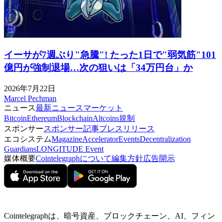
イーサが7週ぶり"急騰"! たった1日で"弱気筋"101
億円が強制退場…次の狙いは「34万円台」か
2026年7月22日
Marcel Pechman
ニュース
最新ニュース
マーケット
Bitcoin
Ethereum
Blockchain
Altcoins
規制
スポンサー
スポンサー記事
プレスリリース
エコシステム
Magazine
Accelerator
Events
Decentralization
Guardians
LONGITUDE Event
媒体概要
Cointelegraphについて
編集方針
広告開示
Cointelegraphは、暗号資産、ブロックチェーン、AI、フィン