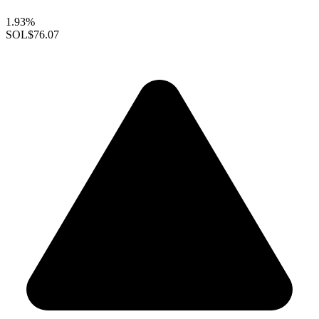
1.93%
SOL
$76.07