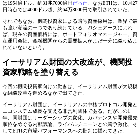
は1954億ドル、約31兆7000億円
だった
。なおETHは、10月27
日時点では4000ドル超、約64万8000円で取引されていた。
それでもなお、機関投資家による暗号資産採用は、業界で最
も強い潮流の一つであり続けている。21シェアーズによれ
ば、現在の資産価格には、ポートフォリオマネージャー、資
産運用会社、金融機関からの需要拡大がまだ十分に織り込ま
れていないという。
イーサリアム財団の大改造が、機関投
資家戦略を塗り替える
今回の機関投資家向けの動きは、イーサリアム財団が大規模
な組織改革を進めるなかで出てきた。
イーサリアム財団は、イーサリアムの中核プロトコル開発と
エコシステム成長を支える非営利団体である。だがこの1
年、同財団はリーダーシップの変化、ガバナンスや開発優先
順位をめぐる内部議論、ライバルチェーンとの競争激化、そ
してETHの市場パフォーマンスへの批判に揺れてきた。