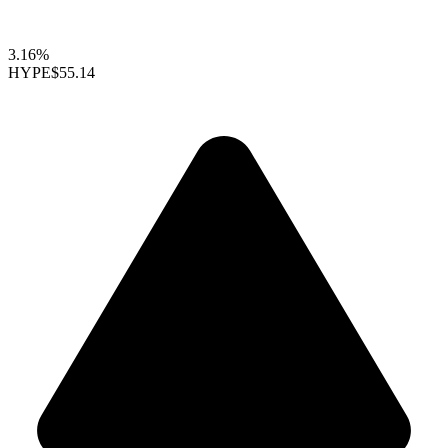
3.16%
HYPE
$55.14