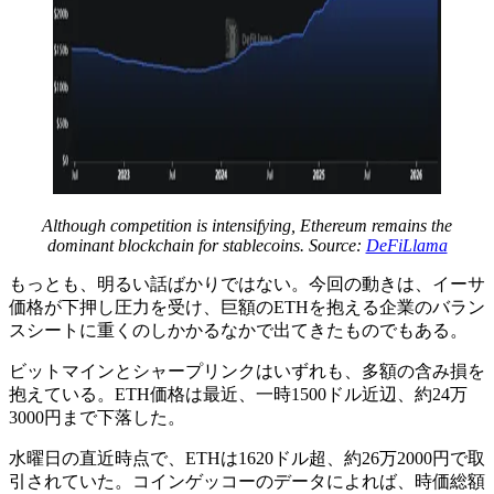
Although competition is intensifying, Ethereum remains the
dominant blockchain for stablecoins. Source:
DeFiLlama
もっとも、明るい話ばかりではない。今回の動きは、イーサ
価格が下押し圧力を受け、巨額のETHを抱える企業のバラン
スシートに重くのしかかるなかで出てきたものでもある。
ビットマインとシャープリンクはいずれも、多額の含み損を
抱えている。ETH価格は最近、一時1500ドル近辺、約24万
3000円まで下落した。
水曜日の直近時点で、ETHは1620ドル超、約26万2000円で取
引されていた。コインゲッコーのデータによれば、時価総額