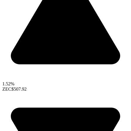
1.52%
ZEC
$507.92