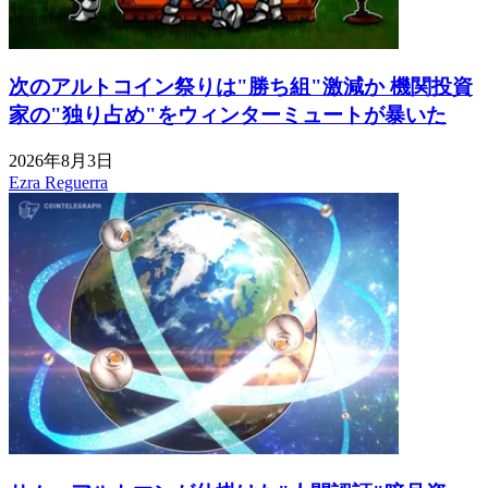
次のアルトコイン祭りは"勝ち組"激減か 機関投資
家の"独り占め"をウィンターミュートが暴いた
2026年8月3日
Ezra Reguerra