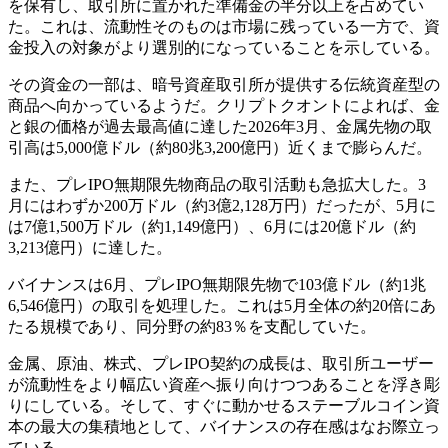
を保有し、取引所に置かれた準備金の半分以上を占めてい
た。これは、流動性そのものは市場に残っている一方で、資
金投入の対象がより選別的になっていることを示している。
その資金の一部は、暗号資産取引所が提供する伝統資産型の
商品へ向かっているようだ。クリプトクオントによれば、金
と銀の価格が過去最高値に達した2026年3月、金属先物の取
引高は5,000億ドル（約80兆3,200億円）近くまで膨らんだ。
また、プレIPO無期限先物商品の取引活動も急拡大した。3
月にはわずか200万ドル（約3億2,128万円）だったが、5月に
は7億1,500万ドル（約1,149億円）、6月には20億ドル（約
3,213億円）に達した。
バイナンスは6月、プレIPO無期限先物で103億ドル（約1兆
6,546億円）の取引を処理した。これは5月全体の約20倍にあ
たる規模であり、同分野の約83％を支配していた。
金属、原油、株式、プレIPO契約の成長は、取引所ユーザー
が流動性をより幅広い資産へ振り向けつつあることを浮き彫
りにしている。そして、すぐに動かせるステーブルコイン資
本の最大の集積地として、バイナンスの存在感はなお際立っ
ている。