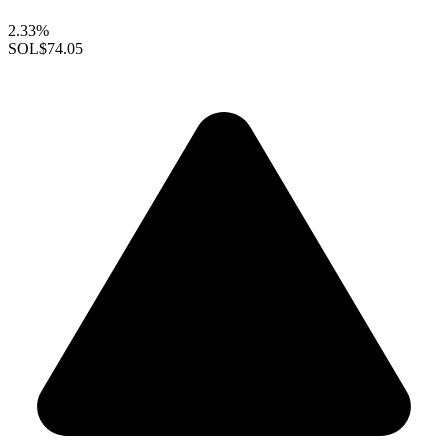
2.33%
SOL
$74.05