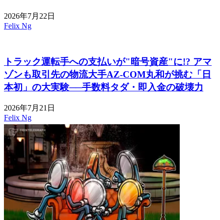
2026年7月22日
Felix Ng
トラック運転手への支払いが"暗号資産"に!? アマ
ゾンも取引先の物流大手AZ-COM丸和が挑む「日
本初」の大実験──手数料タダ・即入金の破壊力
2026年7月21日
Felix Ng