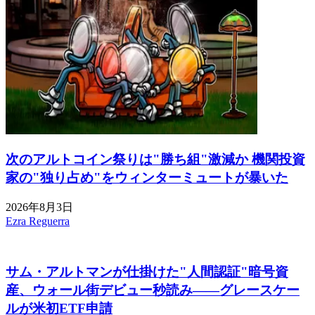
次のアルトコイン祭りは"勝ち組"激減か 機関投資
家の"独り占め"をウィンターミュートが暴いた
2026年8月3日
Ezra Reguerra
サム・アルトマンが仕掛けた"人間認証"暗号資
産、ウォール街デビュー秒読み——グレースケー
ルが米初ETF申請