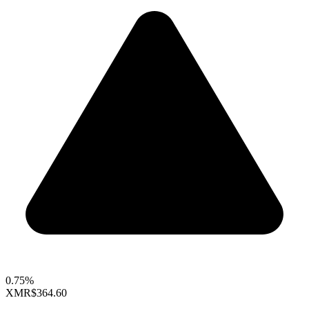
0.75%
XMR
$364.60