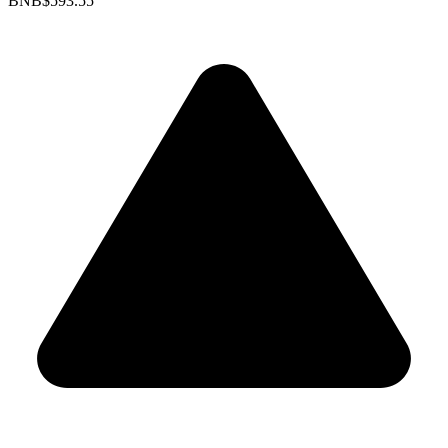
BNB
$593.55