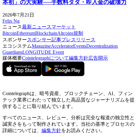
本初」の大実験──手数料タダ・即入金の破壊力
2026年7月21日
Felix Ng
ニュース
最新ニュース
マーケット
Bitcoin
Ethereum
Blockchain
Altcoins
規制
スポンサー
スポンサー記事
プレスリリース
エコシステム
Magazine
Accelerator
Events
Decentralization
Guardians
LONGITUDE Event
媒体概要
Cointelegraphについて
編集方針
広告開示
Cointelegraphは、暗号資産、ブロックチェーン、AI、フィン
テック業界にわたって独立した高品質なジャーナリズムを提
供することに取り組んでいます。
すべてのニュース、レビュー、分析は完全な報道の独立性と
誠実さをもって制作されています。当社の基準とプロセスの
詳細については、
編集方針
をお読みください。