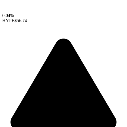
0.04%
HYPE
$56.74