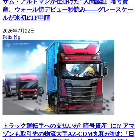
サム・アルトマンが仕掛けた"人間認証"暗号資
産、ウォール街デビュー秒読み——グレースケー
ルが米初ETF申請
2026年7月22日
Felix Ng
トラック運転手への支払いが"暗号資産"に!? アマ
ゾンも取引先の物流大手AZ-COM丸和が挑む「日