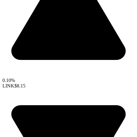
0.10%
LINK
$8.15