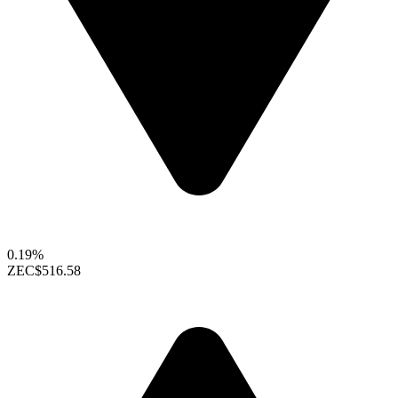
0.19%
ZEC
$516.58