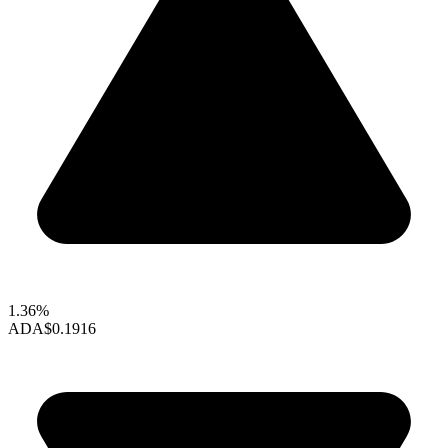
1.36%
ADA
$0.1916