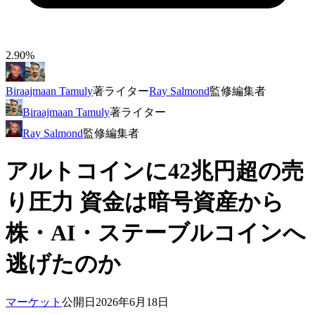
2.90%
Biraajmaan Tamuly
著
ライター
Ray Salmond
監修
編集者
Biraajmaan Tamuly
著
ライター
Ray Salmond
監修
編集者
アルトコインに42兆円超の売
り圧力 資金は暗号資産から
株・AI・ステーブルコインへ
逃げたのか
マーケット
公開日
2026年6月18日