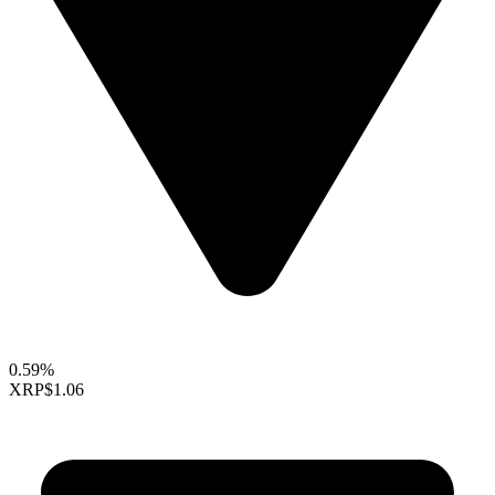
0.59%
XRP
$1.06