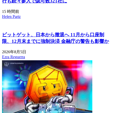
行も続々参入で認可数321社に
15 時間前
Helen Partz
ビットゲット、日本から撤退へ 11月から口座制
限、12月末までに強制決済 金融庁の警告も影響か
2026年8月5日
Ezra Reguerra