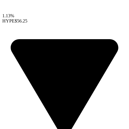
1.13%
HYPE
$56.25