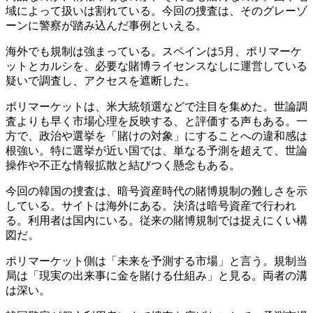
域によって扱いは割れている。今回の捜査は、そのグレーゾ
ーンに警察が踏み込んだ事例といえる。
海外でも規制は強まっている。スペインは5月、ポリマーケ
ットとカルシを、必要な賭博ライセンスなしに運営している
疑いで調査し、アクセスを遮断した。
ポリマーケットは、米大統領選などで注目を集めた。世論調
査よりも早く市場心理を反映する、と評価する声もある。一
方で、政治や選挙を「賭けの対象」にすることへの違和感は
根強い。特に選挙が近い国では、単なる予測を超えて、世論
操作や不正な情報拡散と結びつく懸念もある。
今回の韓国の捜査は、暗号資産時代の賭博規制の難しさを示
している。サイトは海外にある。決済は暗号資産で行われ
る。利用者は国内にいる。従来の賭博規制では捉えにくい構
図だ。
ポリマーケット側は「未来を予測する市場」と言う。規制当
局は「現実の出来事に金を賭ける仕組み」と見る。両者の溝
は深い。