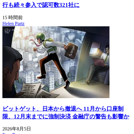
行も続々参入で認可数321社に
15 時間前
Helen Partz
ビットゲット、日本から撤退へ 11月から口座制
限、12月末までに強制決済 金融庁の警告も影響か
2026年8月5日