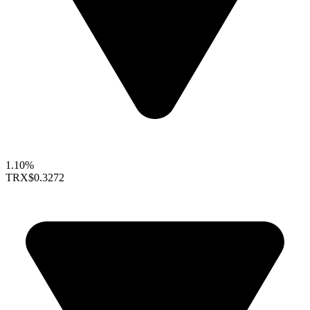
1.10%
TRX
$0.3272