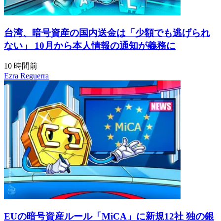
台湾、暗号資産の国内送金は「少額でも逃げられ
ない」 10月から本人情報の通知が義務に
10 時間前
Ezra Reguerra
EUの暗号資産ルール「MiCA」に新規12社 独の銀