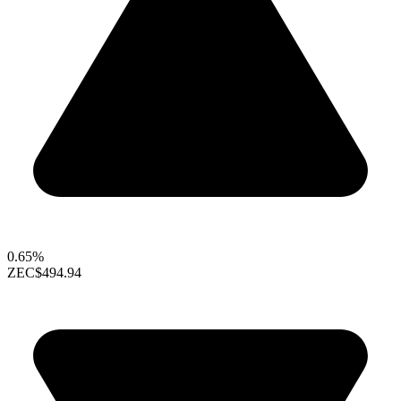
0.65%
ZEC
$494.94