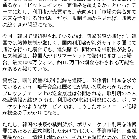
通るか」「ビットコインが一定価格を超えるか」といったテ
ーマに対し、利用者が売買する。表向きは「市場の集合知で
未来を予測する仕組み」だが、規制当局から見れば、賭博と
の線引きが問題になる。
今回、韓国で問題視されているのは、選挙関連の賭けだ。韓
国では賭博規制が厳しく、国内利用者が海外サイトを通じて
賭けを行った場合でも、違法賭博に問われる可能性がある。
ビズ朝鮮は、韓国人がポリマーケットで賭けに参加した場
合、最大1000万ウォン、約113万円の罰金を科される可能性
があると報じている。
警察は、暗号資産の取引記録を追跡し、関係者に出頭を求め
ているという。暗号資産は匿名性が高いと思われがちだが、
ブロックチェーン上の送金履歴は公開される。取引所の本人
確認情報と結びつけば、利用者の特定は可能になる。ポリマ
ーケットのようなサービスでは、こうしたオンチェーン記録
が捜査の手がかりになる。
ただし、韓国の検察や裁判所が、ポリマーケット利用を賭博
罪にあたると正式判断したわけではない。予測市場は、金融
商品なのか、情報市場なのか、それとも賭博なのか。国や地