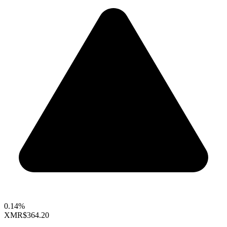
0.14%
XMR
$364.20