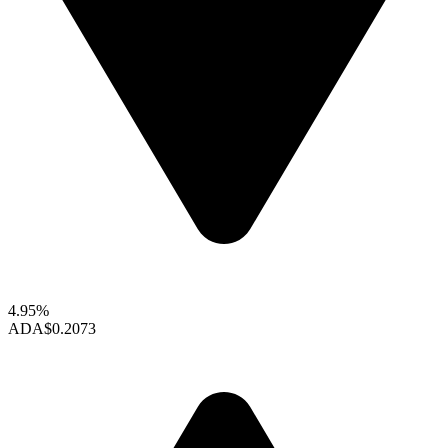
4.95%
ADA
$0.2073