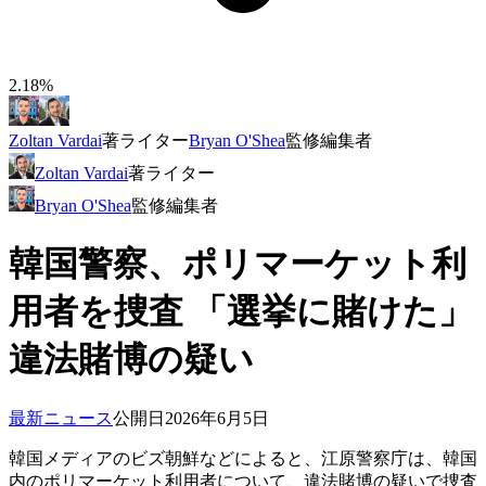
2.18%
Zoltan Vardai
著
ライター
Bryan O'Shea
監修
編集者
Zoltan Vardai
著
ライター
Bryan O'Shea
監修
編集者
韓国警察、ポリマーケット利
用者を捜査 「選挙に賭けた」
違法賭博の疑い
最新ニュース
公開日
2026年6月5日
韓国メディアのビズ朝鮮などによると、江原警察庁は、韓国
内のポリマーケット利用者について、違法賭博の疑いで捜査