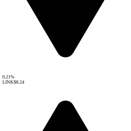
0.21%
LINK
$8.24