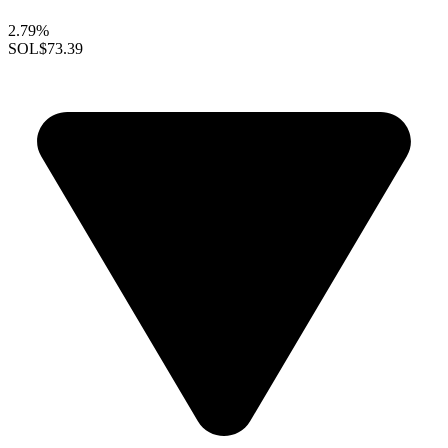
2.79%
SOL
$73.39