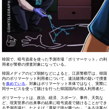
韓国で、暗号資産を使った予測市場「ポリマーケット」の利
用者が警察の捜査対象になっている。
韓国メディアのビズ朝鮮などによると、江原警察庁は、韓国
内のポリマーケット利用者について、違法賭博の疑いで捜査
を
進めている
。対象はポリマーケット本体ではなく、実際に
同サービスを使って賭けを行った韓国国内の個人利用者だ。
ポリマーケットは、政治、経済、スポーツ、事件、天気な
ど、現実世界の出来事の結果に暗号資産で賭けることができ
る予測市場だ。たとえば「選挙で誰が勝つか」「ある法案が