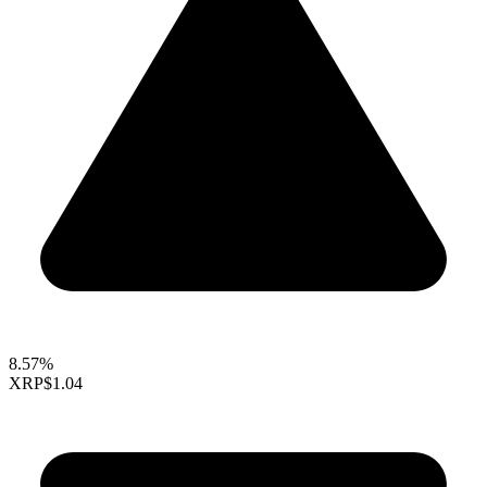
8.57%
XRP
$1.04