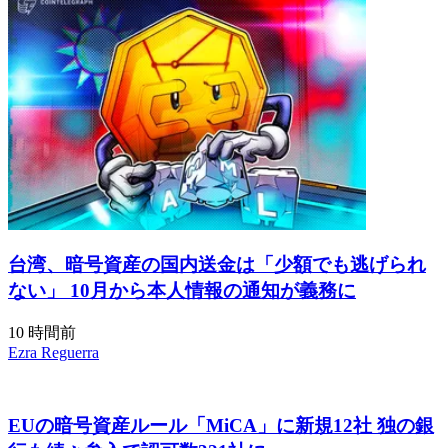
台湾、暗号資産の国内送金は「少額でも逃げられ
ない」 10月から本人情報の通知が義務に
10 時間前
Ezra Reguerra
EUの暗号資産ルール「MiCA」に新規12社 独の銀