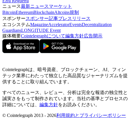
Ezra Reguerra
ニュース
最新ニュース
マーケット
Bitcoin
Ethereum
Blockchain
Altcoins
規制
スポンサー
スポンサー記事
プレスリリース
エコシステム
Magazine
Accelerator
Events
Decentralization
Guardians
LONGITUDE Event
媒体概要
Cointelegraphについて
編集方針
広告開示
Cointelegraphは、暗号資産、ブロックチェーン、AI、フィン
テック業界にわたって独立した高品質なジャーナリズムを提
供することに取り組んでいます。
すべてのニュース、レビュー、分析は完全な報道の独立性と
誠実さをもって制作されています。当社の基準とプロセスの
詳細については、
編集方針
をお読みください。
© Cointelegraph 2013 - 2026
利用規約とプライバシーポリシー