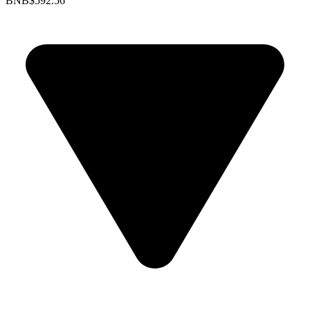
BNB
$592.56