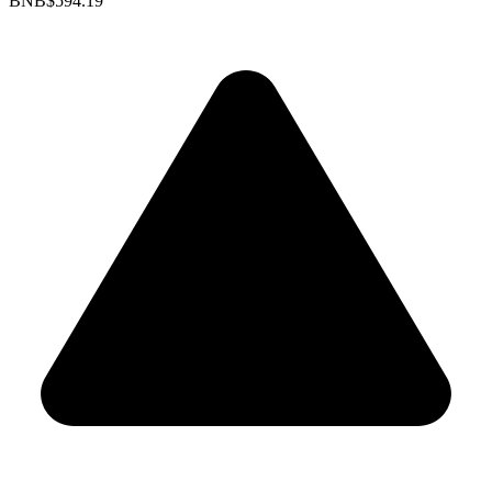
BNB
$594.19