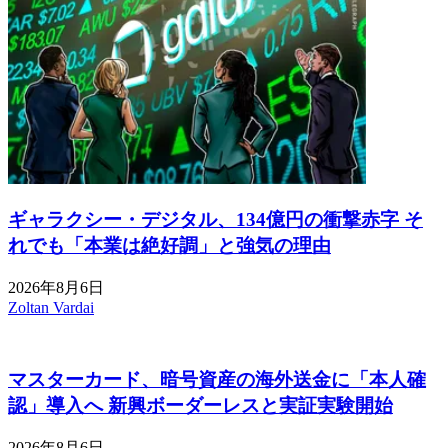
ギャラクシー・デジタル、134億円の衝撃赤字 そ
れでも「本業は絶好調」と強気の理由
2026年8月6日
Zoltan Vardai
マスターカード、暗号資産の海外送金に「本人確
認」導入へ 新興ボーダーレスと実証実験開始
2026年8月6日