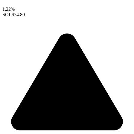
1.22%
SOL
$74.80