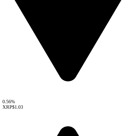
0.56%
XRP
$1.03