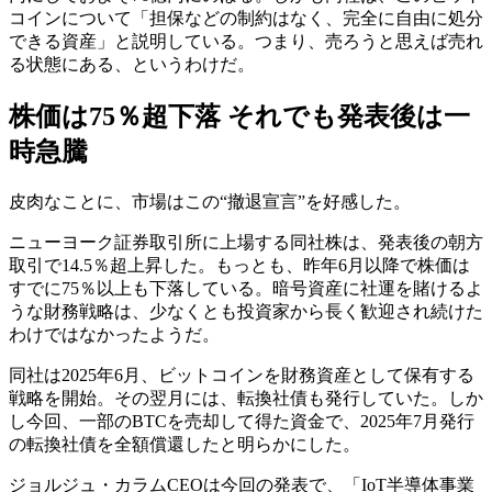
コインについて「担保などの制約はなく、完全に自由に処分
できる資産」と説明している。つまり、売ろうと思えば売れ
る状態にある、というわけだ。
株価は75％超下落 それでも発表後は一
時急騰
皮肉なことに、市場はこの“撤退宣言”を好感した。
ニューヨーク証券取引所に上場する同社株は、発表後の朝方
取引で14.5％超上昇した。もっとも、昨年6月以降で株価は
すでに75％以上も下落している。暗号資産に社運を賭けるよ
うな財務戦略は、少なくとも投資家から長く歓迎され続けた
わけではなかったようだ。
同社は2025年6月、ビットコインを財務資産として保有する
戦略を開始。その翌月には、転換社債も発行していた。しか
し今回、一部のBTCを売却して得た資金で、2025年7月発行
の転換社債を全額償還したと明らかにした。
ジョルジュ・カラムCEOは今回の発表で、「IoT半導体事業