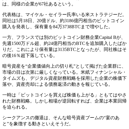
は、同様の企業が67社あるという。
代表格は、マイケル・セイラー氏率いる米ストラテジーだ。
同社は5月18日、20億ドル、約3186億円相当のビットコイン
購入を発表し、保有量を84万3738BTCまで増やした。
一方、フランスでは別のビットコイン財務企業Capital Bが、
先週1500万ドル超、約24億円相当のBTCを追加購入したばか
りだ。これにより保有量は3135BTCとなったが、同社株はそ
の後16％超下落している。
暗号資産を“企業価値向上の切り札”として掲げた企業群に、
市場の目は次第に厳しくなっている。米紙フィナンシャル・
タイムズも、デジタル資産財務戦略を採用した企業の株価下
落や、資産売却による債務返済の動きを報じている。
一時は「ビットコインを買えば株価も上がる」ともてはやさ
れた財務戦略。しかし相場が逆回転すれば、企業は本業回帰
を迫られる。
シークアンスの撤退は、そんな暗号資産ブームの“宴のあ
と”を象徴する動きといえそうだ。