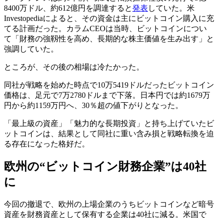
8400万ドル、約612億円を調達すると
発表
していた。米
Investopediaによると、その資金は主にビットコイン購入に充
てる計画だった。カラムCEOは当時、ビットコインについ
て「財務の強靱性を高め、長期的な株主価値を生み出す」と
強調していた。
ところが、その後の相場は冷たかった。
同社が戦略を始めた時点で10万5419ドルだったビットコイン
価格は、足元で7万2780ドルまで下落。日本円では約1679万
円から約1159万円へ、30％超の値下がりとなった。
「最上級の資産」「魅力的な長期投資」と持ち上げていたビ
ットコインは、結果として同社に重い含み損と戦略転換を迫
る存在になった格好だ。
欧州の“ビットコイン財務企業”は40社
に
今回の撤退で、欧州の上場企業のうちビットコインなど暗号
資産を財務資産として保有する企業は40社に減る。米国で