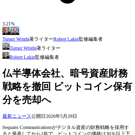
3.21%
Turner Wright
著
ライター
Robert Lakin
監修
編集者
Turner Wright
著
ライター
Robert Lakin
監修
編集者
仏半導体会社、暗号資産財務
戦略を撤回 ビットコイン保有
分を売却へ
最新ニュース
公開日
2026年5月29日
Sequans Communicationsがデジタル資産の財務戦略を採用す
ると発表してから1年で、ビットコインの価格は30％以上下