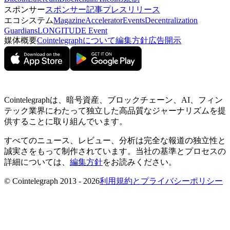
スポンサー
スポンサー記事
プレスリリース
エコシステム
Magazine
Accelerator
Events
Decentralization
Guardians
LONGITUDE Event
媒体概要
Cointelegraphについて
編集方針
広告開示
Cointelegraphは、暗号資産、ブロックチェーン、AI、フィン
テック業界にわたって独立した高品質なジャーナリズムを提
供することに取り組んでいます。
すべてのニュース、レビュー、分析は完全な報道の独立性と
誠実さをもって制作されています。当社の基準とプロセスの
詳細については、
編集方針
をお読みください。
© Cointelegraph 2013 - 2026
利用規約とプライバシーポリシー