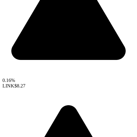
0.16%
LINK
$8.27