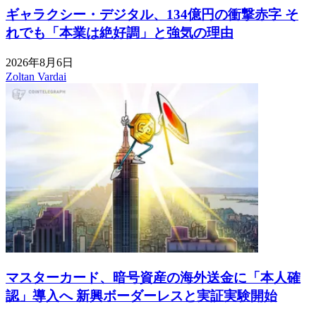
ギャラクシー・デジタル、134億円の衝撃赤字 そ
れでも「本業は絶好調」と強気の理由
2026年8月6日
Zoltan Vardai
マスターカード、暗号資産の海外送金に「本人確
認」導入へ 新興ボーダーレスと実証実験開始