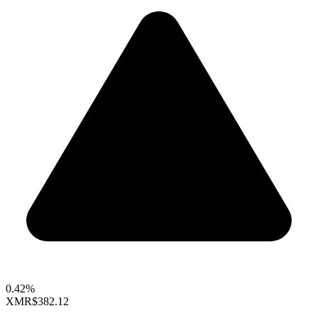
0.42%
XMR
$382.12