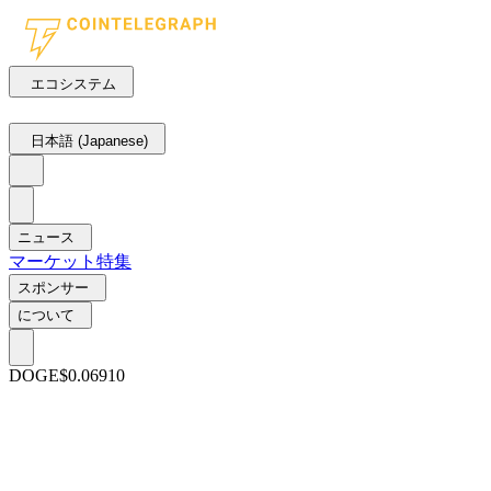
エコシステム
日本語 (Japanese)
ニュース
マーケット
特集
スポンサー
について
DOGE
$0.06910