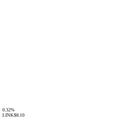
0.32%
LINK
$8.10