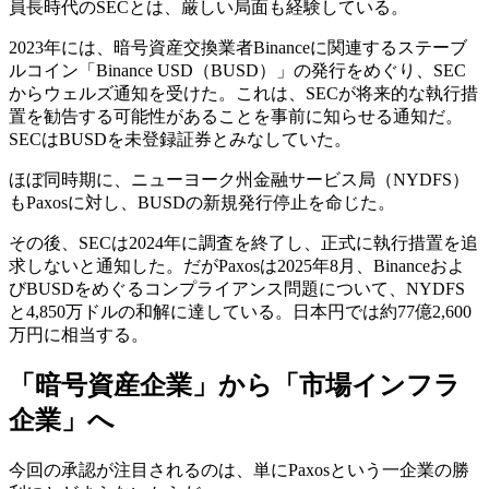
員長時代のSECとは、厳しい局面も経験している。
2023年には、暗号資産交換業者Binanceに関連するステーブ
ルコイン「Binance USD（BUSD）」の発行をめぐり、SEC
からウェルズ通知を受けた。これは、SECが将来的な執行措
置を勧告する可能性があることを事前に知らせる通知だ。
SECはBUSDを未登録証券とみなしていた。
ほぼ同時期に、ニューヨーク州金融サービス局（NYDFS）
もPaxosに対し、BUSDの新規発行停止を命じた。
その後、SECは2024年に調査を終了し、正式に執行措置を追
求しないと通知した。だがPaxosは2025年8月、Binanceおよ
びBUSDをめぐるコンプライアンス問題について、NYDFS
と4,850万ドルの和解に達している。日本円では約77億2,600
万円に相当する。
「暗号資産企業」から「市場インフラ
企業」へ
今回の承認が注目されるのは、単にPaxosという一企業の勝