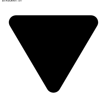
BNB
$607.67