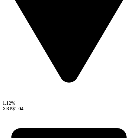
1.12%
XRP
$1.04