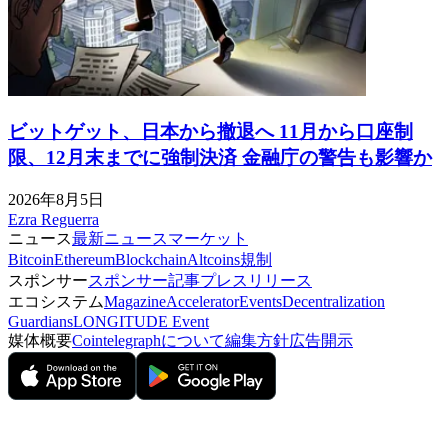
ビットゲット、日本から撤退へ 11月から口座制
限、12月末までに強制決済 金融庁の警告も影響か
2026年8月5日
Ezra Reguerra
ニュース
最新ニュース
マーケット
Bitcoin
Ethereum
Blockchain
Altcoins
規制
スポンサー
スポンサー記事
プレスリリース
エコシステム
Magazine
Accelerator
Events
Decentralization
Guardians
LONGITUDE Event
媒体概要
Cointelegraphについて
編集方針
広告開示