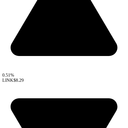
0.51%
LINK
$8.29