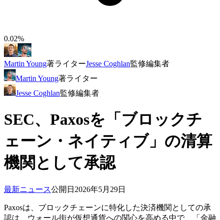
0.02%
Martin Young
著
ライター
Jesse Coghlan
監修
編集者
Martin Young
著
ライター
Jesse Coghlan
監修
編集者
SEC、Paxosを「ブロックチ
ェーン・ネイティブ」の清算
機関として承認
最新ニュース
公開日
2026年5月29日
Paxosは、ブロックチェーンに特化した決済機関としての承
認は、ウォール街が仮想通貨への関心を高める中で、「金融