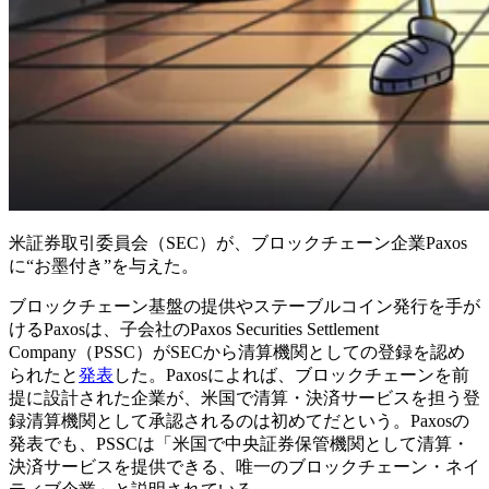
米証券取引委員会（SEC）が、ブロックチェーン企業Paxos
に“お墨付き”を与えた。
ブロックチェーン基盤の提供やステーブルコイン発行を手が
けるPaxosは、子会社のPaxos Securities Settlement
Company（PSSC）がSECから清算機関としての登録を認め
られたと
発表
した。Paxosによれば、ブロックチェーンを前
提に設計された企業が、米国で清算・決済サービスを担う登
録清算機関として承認されるのは初めてだという。Paxosの
発表でも、PSSCは「米国で中央証券保管機関として清算・
決済サービスを提供できる、唯一のブロックチェーン・ネイ