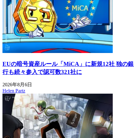
EUの暗号資産ルール「MiCA」に新規12社 独の銀
行も続々参入で認可数321社に
2026年8月6日
Helen Partz