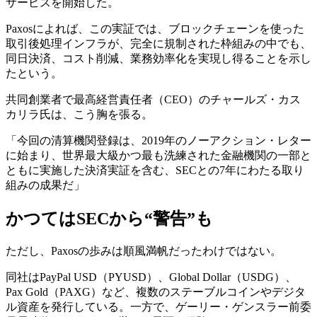
サービスを開始した。
Paxosによれば、この実証では、ブロックチェーンを使った
取引後処理インフラが、完全に規制された枠組みの中でも、
同日決済、コスト削減、業務効率化を実現し得ることを示し
たという。
共同創業者で最高経営責任者（CEO）のチャールズ・カス
カリラ氏は、こう胸を張る。
「今回の清算機関登録は、2019年のノーアクション・レター
に始まり、世界最大級かつ最も洗練された金融機関の一部と
ともに実施した決済実証を含む、SECとの7年にわたる取り
組みの成果だ」
かつてはSECから“警告”も
ただし、Paxosの歩みは順風満帆だったわけではない。
同社はPayPal USD（PYUSD）、Global Dollar（USDG）、
Pax Gold（PAXG）など、複数のステーブルコインやデジタ
ル資産を発行している。一方で、ゲーリー・ゲンスラー前委