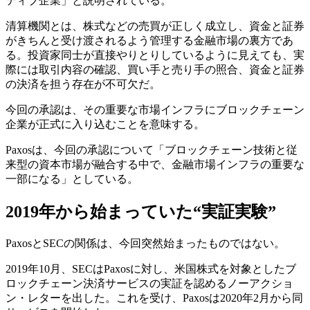
ティブ企業」と説明されている。
清算機関とは、株式などの売買が正しく成立し、資金と証券
がきちんと受け渡されるよう管理する金融市場の裏方であ
る。投資家同士が直接やりとりしているように見えても、実
際には取引内容の確認、買い手と売り手の照合、資金と証券
の決済を担う存在が不可欠だ。
今回の承認は、その重要な市場インフラにブロックチェーン
企業が正式に入り込むことを意味する。
Paxosは、今回の承認について「ブロックチェーン技術と従
来型の資本市場が融合する中で、金融市場インフラの重要な
一部になる」としている。
2019年から始まっていた“実証実験”
PaxosとSECの関係は、今回突然始まったものではない。
2019年10月、SECはPaxosに対し、米国株式を対象としたブ
ロックチェーン決済サービスの実証を認めるノーアクショ
ン・レターを出した。これを受け、Paxosは2020年2月から同