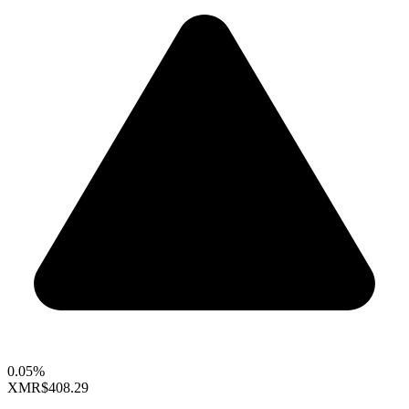
0.05%
XMR
$408.29