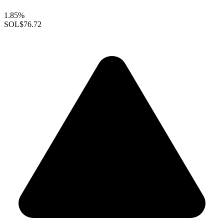
1.85%
SOL
$76.72