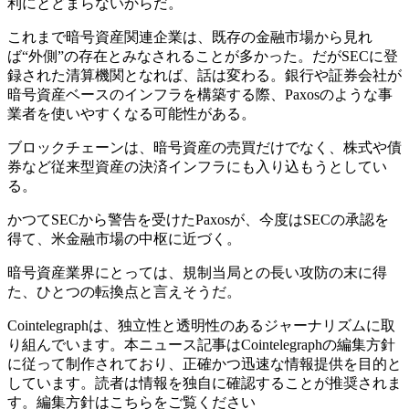
利にとどまらないからだ。
これまで暗号資産関連企業は、既存の金融市場から見れ
ば“外側”の存在とみなされることが多かった。だがSECに登
録された清算機関となれば、話は変わる。銀行や証券会社が
暗号資産ベースのインフラを構築する際、Paxosのような事
業者を使いやすくなる可能性がある。
ブロックチェーンは、暗号資産の売買だけでなく、株式や債
券など従来型資産の決済インフラにも入り込もうとしてい
る。
かつてSECから警告を受けたPaxosが、今度はSECの承認を
得て、米金融市場の中枢に近づく。
暗号資産業界にとっては、規制当局との長い攻防の末に得
た、ひとつの転換点と言えそうだ。
Cointelegraphは、独立性と透明性のあるジャーナリズムに取
り組んでいます。本ニュース記事はCointelegraphの編集方針
に従って制作されており、正確かつ迅速な情報提供を目的と
しています。読者は情報を独自に確認することが推奨されま
す。編集方針はこちらをご覧ください