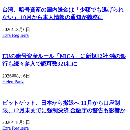
台湾、暗号資産の国内送金は「少額でも逃げられ
ない」 10月から本人情報の通知が義務に
2026年8月6日
Ezra Reguerra
EUの暗号資産ルール「MiCA」に新規12社 独の銀
行も続々参入で認可数321社に
2026年8月6日
Helen Partz
ビットゲット、日本から撤退へ 11月から口座制
限、12月末までに強制決済 金融庁の警告も影響か
2026年8月5日
Ezra Reguerra