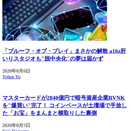
「プルーフ・オブ・プレイ」まさかの解散 a16z肝
いりスタジオも"脱中央化"の夢は届かず
2026年8月6日
Yohan Yu
マスターカードが2840億円で暗号資産企業BVNK
を"爆買い"完了！ コインベースが土壇場で手放し
た「お宝」をまんまと横取りした裏側
2026年8月5日