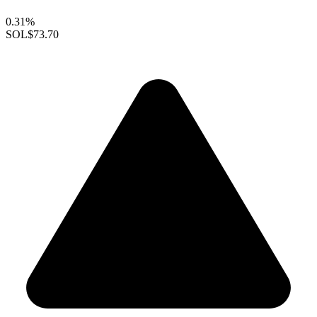
0.31%
SOL
$73.70