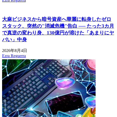
Ezra Reguerra
大麻ビジネスから暗号資産へ華麗に転身したゼロ
スタック、突然の"消滅危機"告白 ── たった3カ月
で真逆の変わり身、130億円が溶けた「あまりにヤ
バい」中身
2026年8月4日
Ezra Reguerra