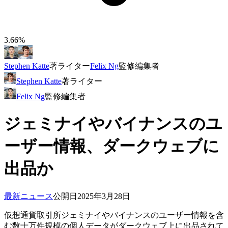
3.66%
Stephen Katte
著
ライター
Felix Ng
監修
編集者
Stephen Katte
著
ライター
Felix Ng
監修
編集者
ジェミナイやバイナンスのユ
ーザー情報、ダークウェブに
出品か
最新ニュース
公開日
2025年3月28日
仮想通貨取引所ジェミナイやバイナンスのユーザー情報を含
む数十万件規模の個人データがダークウェブ上に出品されて