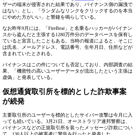
ザーの端末が侵害された結果であり、バイナンス側の漏洩で
はない」とし、「ランダムなリンクをクリックするのを本当
にやめた方がいい」と警鐘を鳴らしている。
なお昨年9月には、「FireBear」と名乗るハッカーがバイナン
スから盗んだと主張する1280万件分のデータベースを保有し
ていると宣言したこともある。当時の報道によると、そこに
は氏名、メールアドレス、電話番号、生年月日、住所などが
含まれていたとされる。
バイナンスはこの件についても否定しており、内部調査の結
果、「機密性の高いユーザーデータが流出したという主張は
虚偽」と発表している。
仮想通貨取引所を標的とした詐欺事案
が続発
主要取引所のユーザーを標的としたサイバー攻撃は今月に入
っても続いている。3月21日、オーストラリア連邦警察は、
バイナンスなどの正規取引所を装ったメッセージ詐欺につい
て、130人以上の被害者に警告を行ったと発表した。