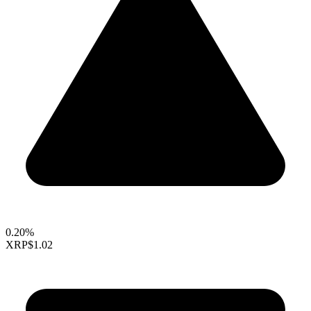
0.20%
XRP
$1.02