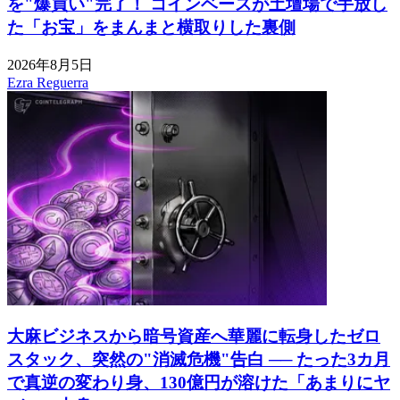
を"爆買い"完了！ コインベースが土壇場で手放し
た「お宝」をまんまと横取りした裏側
2026年8月5日
Ezra Reguerra
大麻ビジネスから暗号資産へ華麗に転身したゼロ
スタック、突然の"消滅危機"告白 ── たった3カ月
で真逆の変わり身、130億円が溶けた「あまりにヤ