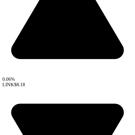
0.06%
LINK
$8.18