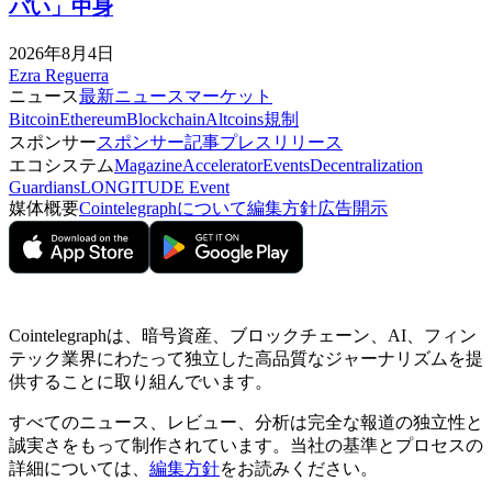
バい」中身
2026年8月4日
Ezra Reguerra
ニュース
最新ニュース
マーケット
Bitcoin
Ethereum
Blockchain
Altcoins
規制
スポンサー
スポンサー記事
プレスリリース
エコシステム
Magazine
Accelerator
Events
Decentralization
Guardians
LONGITUDE Event
媒体概要
Cointelegraphについて
編集方針
広告開示
Cointelegraphは、暗号資産、ブロックチェーン、AI、フィン
テック業界にわたって独立した高品質なジャーナリズムを提
供することに取り組んでいます。
すべてのニュース、レビュー、分析は完全な報道の独立性と
誠実さをもって制作されています。当社の基準とプロセスの
詳細については、
編集方針
をお読みください。