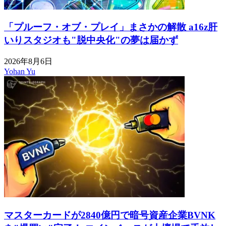
「プルーフ・オブ・プレイ」まさかの解散 a16z肝
いりスタジオも"脱中央化"の夢は届かず
2026年8月6日
Yohan Yu
マスターカードが2840億円で暗号資産企業BVNK