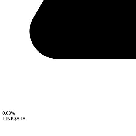
0.03%
LINK
$8.18