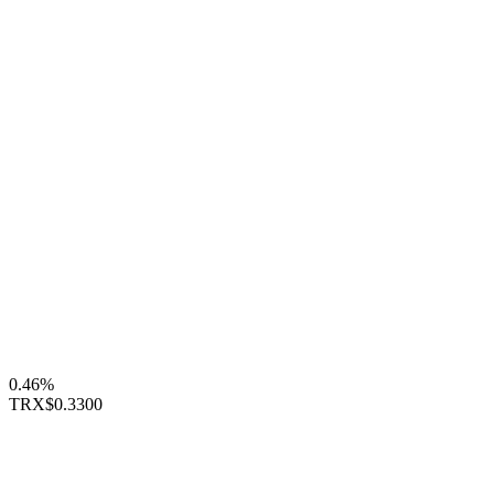
0.46%
TRX
$0.3300