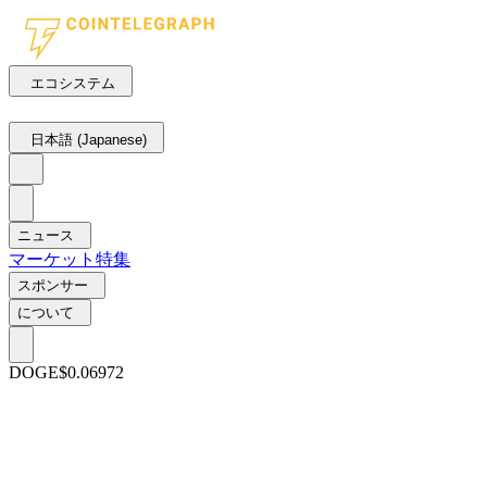
エコシステム
日本語 (Japanese)
ニュース
マーケット
特集
スポンサー
について
DOGE
$0.06972