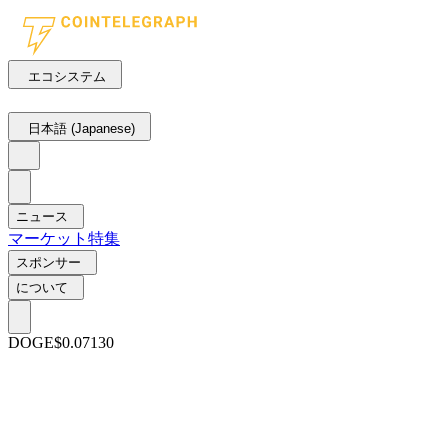
エコシステム
日本語 (Japanese)
ニュース
マーケット
特集
スポンサー
について
DOGE
$0.07130