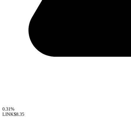
0.31%
LINK
$8.35