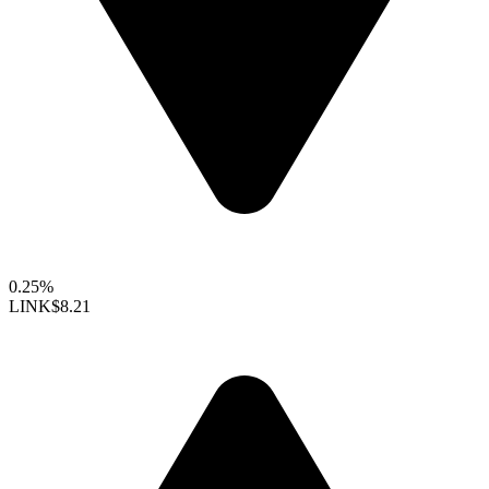
0.25%
LINK
$8.21