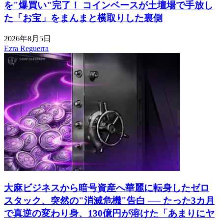
を"爆買い"完了！ コインベースが土壇場で手放し
た「お宝」をまんまと横取りした裏側
2026年8月5日
Ezra Reguerra
大麻ビジネスから暗号資産へ華麗に転身したゼロ
スタック、突然の"消滅危機"告白 ── たった3カ月
で真逆の変わり身、130億円が溶けた「あまりにヤ