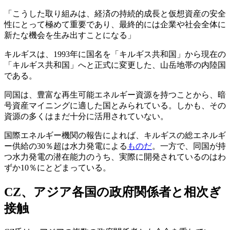
「こうした取り組みは、経済の持続的成長と仮想資産の安全
性にとって極めて重要であり、最終的には企業や社会全体に
新たな機会を生み出すことになる」
キルギスは、1993年に国名を「キルギス共和国」から現在の
「キルギス共和国」へと正式に変更した、山岳地帯の内陸国
である。
同国は、豊富な再生可能エネルギー資源を持つことから、暗
号資産マイニングに適した国とみられている。しかも、その
資源の多くはまだ十分に活用されていない。
国際エネルギー機関の報告によれば、キルギスの総エネルギ
ー供給の30％超は水力発電による
ものだ
。一方で、同国が持
つ水力発電の潜在能力のうち、実際に開発されているのはわ
ずか10％にとどまっている。
CZ、アジア各国の政府関係者と相次ぎ
接触