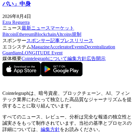
バい」中身
2026年8月4日
Ezra Reguerra
ニュース
最新ニュース
マーケット
Bitcoin
Ethereum
Blockchain
Altcoins
規制
スポンサー
スポンサー記事
プレスリリース
エコシステム
Magazine
Accelerator
Events
Decentralization
Guardians
LONGITUDE Event
媒体概要
Cointelegraphについて
編集方針
広告開示
Cointelegraphは、暗号資産、ブロックチェーン、AI、フィン
テック業界にわたって独立した高品質なジャーナリズムを提
供することに取り組んでいます。
すべてのニュース、レビュー、分析は完全な報道の独立性と
誠実さをもって制作されています。当社の基準とプロセスの
詳細については、
編集方針
をお読みください。