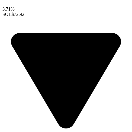
3.71%
SOL
$72.92