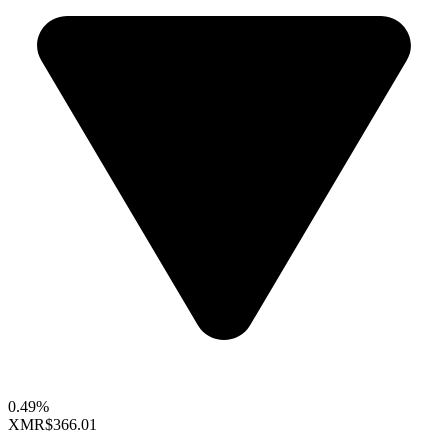
0.49%
XMR
$366.01