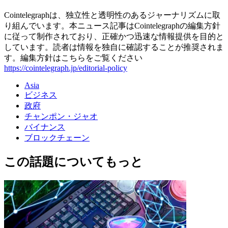
Cointelegraphは、独立性と透明性のあるジャーナリズムに取
り組んでいます。本ニュース記事はCointelegraphの編集方針
に従って制作されており、正確かつ迅速な情報提供を目的と
しています。読者は情報を独自に確認することが推奨されま
す。編集方針はこちらをご覧ください
https://cointelegraph.jp/editorial-policy
Asia
ビジネス
政府
チャンポン・ジャオ
バイナンス
ブロックチェーン
この話題についてもっと