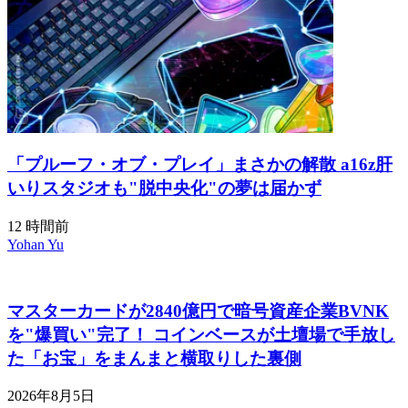
「プルーフ・オブ・プレイ」まさかの解散 a16z肝
いりスタジオも"脱中央化"の夢は届かず
12 時間前
Yohan Yu
マスターカードが2840億円で暗号資産企業BVNK
を"爆買い"完了！ コインベースが土壇場で手放し
た「お宝」をまんまと横取りした裏側
2026年8月5日