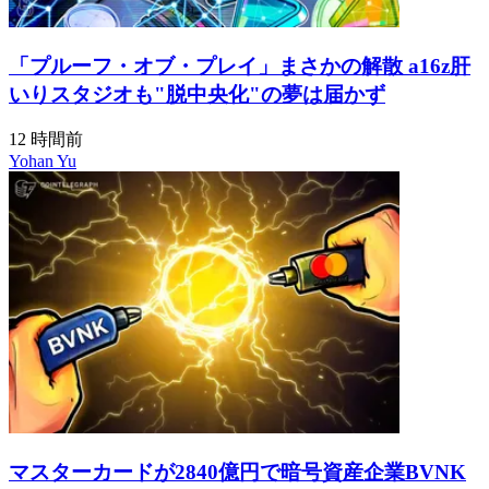
「プルーフ・オブ・プレイ」まさかの解散 a16z肝
いりスタジオも"脱中央化"の夢は届かず
12 時間前
Yohan Yu
マスターカードが2840億円で暗号資産企業BVNK