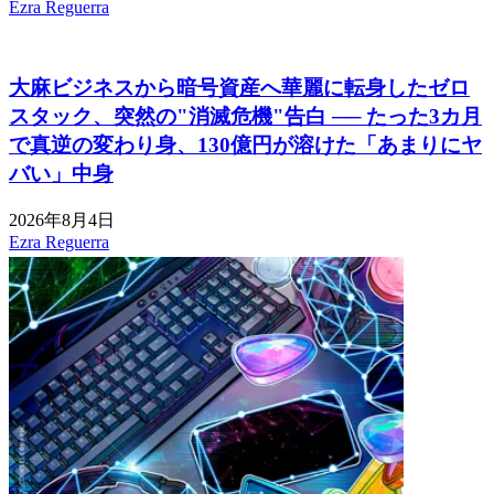
Ezra Reguerra
大麻ビジネスから暗号資産へ華麗に転身したゼロ
スタック、突然の"消滅危機"告白 ── たった3カ月
で真逆の変わり身、130億円が溶けた「あまりにヤ
バい」中身
2026年8月4日
Ezra Reguerra