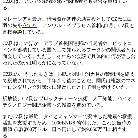
CZ氏は、アジアの複数の政府関係者とも会合を重ねてい
る。
マレーシアも最近、暗号資産関連の助言役としてCZ氏に白
羽の矢を
立てた
。アンワル・イブラヒム首相は1月、CZ氏と
直接会談している。
CZ氏はこのほか、アラブ首長国連邦の当局者や、ビットコ
インを蓄積している国として知られるブータンの関係者とも
面会している。ただし、それらの会談で具体的に何が話し合
われたのかは明らかになっていない。
CZ氏のこうした動きは、同氏が米国で4カ月の禁錮刑を終え
て釈放されてから、半年余り後のことだ。同氏は複数のマネ
ーロンダリング対策法に違反したとして刑を受けていた。
釈放後、CZ氏はブロックチェーン技術、人工知能、バイオ
テクノロジー関連企業への投資を進めている。
またCZ氏は最近、タイとミャンマーで発生した地震の救援
活動を支援するため、1000BNBを寄付した。これは当時の
価値でほぼ60万ドル、日本円にして約9,660万円に相当す
る。