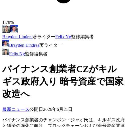
1.78%
Brayden Lindrea
著
ライター
Felix Ng
監修
編集者
Brayden Lindrea
著
ライター
Felix Ng
監修
編集者
バイナンス創業者CZがキル
ギス政府入り 暗号資産で国家
改造へ
最新ニュース
公開日
2026年6月21日
バイナンス創業者のチャンポン・ジャオ氏は、キルギス政府
と経済の強化に向け、ブロックチェーンおよび暗号資産関連