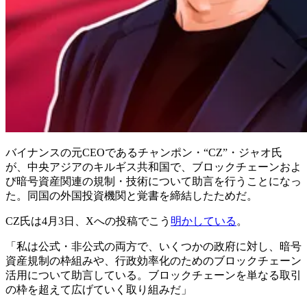
バイナンスの元CEOであるチャンポン・“CZ”・ジャオ氏
が、中央アジアのキルギス共和国で、ブロックチェーンおよ
び暗号資産関連の規制・技術について助言を行うことになっ
た。同国の外国投資機関と覚書を締結したためだ。
CZ氏は4月3日、Xへの投稿でこう
明かしている
。
「私は公式・非公式の両方で、いくつかの政府に対し、暗号
資産規制の枠組みや、行政効率化のためのブロックチェーン
活用について助言している。ブロックチェーンを単なる取引
の枠を超えて広げていく取り組みだ」