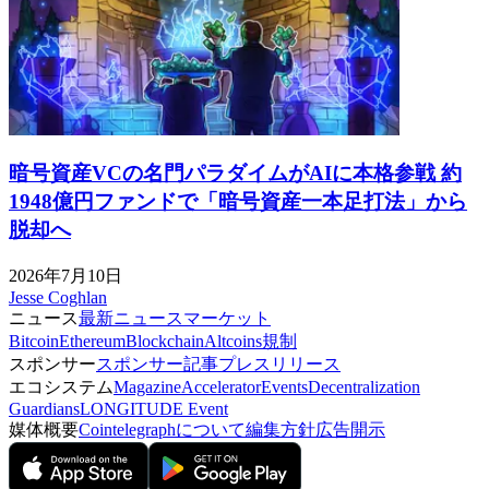
暗号資産VCの名門パラダイムがAIに本格参戦 約
1948億円ファンドで「暗号資産一本足打法」から
脱却へ
2026年7月10日
Jesse Coghlan
ニュース
最新ニュース
マーケット
Bitcoin
Ethereum
Blockchain
Altcoins
規制
スポンサー
スポンサー記事
プレスリリース
エコシステム
Magazine
Accelerator
Events
Decentralization
Guardians
LONGITUDE Event
媒体概要
Cointelegraphについて
編集方針
広告開示