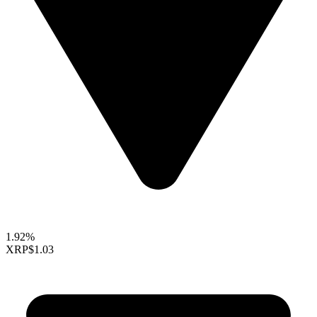
1.92%
XRP
$1.03