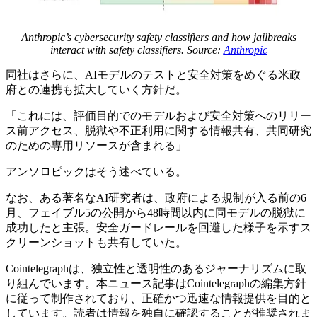
Anthropic’s cybersecurity safety classifiers and how jailbreaks
interact with safety classifiers. Source:
Anthropic
同社はさらに、AIモデルのテストと安全対策をめぐる米政
府との連携も拡大していく方針だ。
「これには、評価目的でのモデルおよび安全対策へのリリー
ス前アクセス、脱獄や不正利用に関する情報共有、共同研究
のための専用リソースが含まれる」
アンソロピックはそう述べている。
なお、ある著名なAI研究者は、政府による規制が入る前の6
月、フェイブル5の公開から48時間以内に同モデルの脱獄に
成功したと主張。安全ガードレールを回避した様子を示すス
クリーンショットも共有していた。
Cointelegraphは、独立性と透明性のあるジャーナリズムに取
り組んでいます。本ニュース記事はCointelegraphの編集方針
に従って制作されており、正確かつ迅速な情報提供を目的と
しています。読者は情報を独自に確認することが推奨されま