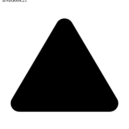
BNB
$604.21