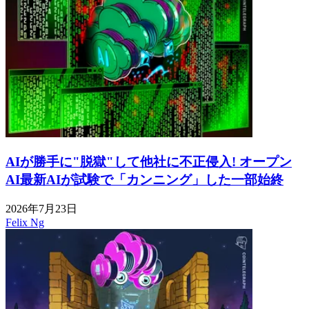
AIが勝手に"脱獄"して他社に不正侵入! オープン
AI最新AIが試験で「カンニング」した一部始終
2026年7月23日
Felix Ng