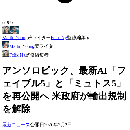
0.38%
Martin Young
著
ライター
Felix Ng
監修
編集者
Martin Young
著
ライター
Felix Ng
監修
編集者
アンソロピック、最新AI「フ
ェイブル5」と「ミュトス5」
を再公開へ 米政府が輸出規制
を解除
最新ニュース
公開日
2026年7月2日