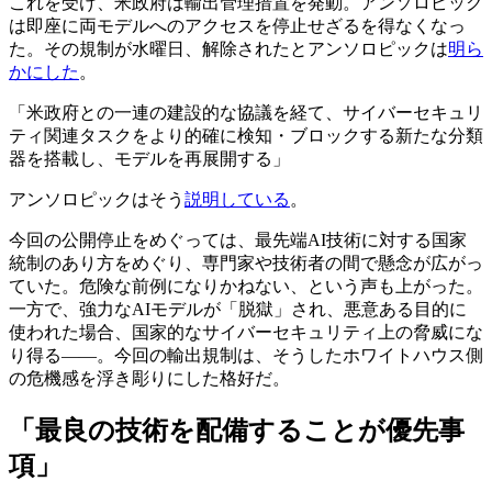
これを受け、米政府は輸出管理措置を発動。アンソロピック
は即座に両モデルへのアクセスを停止せざるを得なくなっ
た。その規制が水曜日、解除されたとアンソロピックは
明ら
かにした
。
「米政府との一連の建設的な協議を経て、サイバーセキュリ
ティ関連タスクをより的確に検知・ブロックする新たな分類
器を搭載し、モデルを再展開する」
アンソロピックはそう
説明している
。
今回の公開停止をめぐっては、最先端AI技術に対する国家
統制のあり方をめぐり、専門家や技術者の間で懸念が広がっ
ていた。危険な前例になりかねない、という声も上がった。
一方で、強力なAIモデルが「脱獄」され、悪意ある目的に
使われた場合、国家的なサイバーセキュリティ上の脅威にな
り得る――。今回の輸出規制は、そうしたホワイトハウス側
の危機感を浮き彫りにした格好だ。
「最良の技術を配備することが優先事
項」