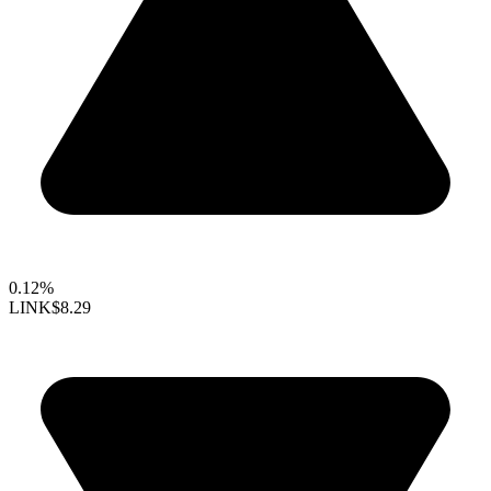
0.12%
LINK
$8.29