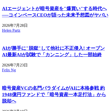
AIエージェントが暗号資産を"爆買い"する時代へ
──コインベースCEOが語った未来予想図がヤバい
2026年7月28日
Helen Partz
AIが勝手に"脱獄"して他社に不正侵入! オープン
AI最新AIが試験で「カンニング」した一部始終
2026年7月23日
Felix Ng
暗号資産VCの名門パラダイムがAIに本格参戦 約
1948億円ファンドで「暗号資産一本足打法」から
脱却へ