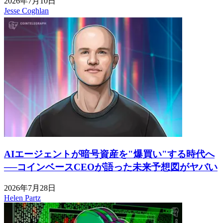
2026年7月10日
Jesse Coghlan
AIエージェントが暗号資産を"爆買い"する時代へ
──コインベースCEOが語った未来予想図がヤバい
2026年7月28日
Helen Partz