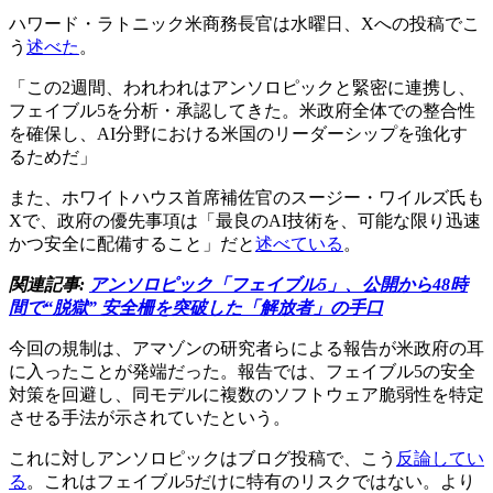
ハワード・ラトニック米商務長官は水曜日、Xへの投稿でこ
う
述べた
。
「この2週間、われわれはアンソロピックと緊密に連携し、
フェイブル5を分析・承認してきた。米政府全体での整合性
を確保し、AI分野における米国のリーダーシップを強化す
るためだ」
また、ホワイトハウス首席補佐官のスージー・ワイルズ氏も
Xで、政府の優先事項は「最良のAI技術を、可能な限り迅速
かつ安全に配備すること」だと
述べている
。
関連記事:
アンソロピック「フェイブル5」、公開から48時
間で“脱獄” 安全柵を突破した「解放者」の手口
今回の規制は、アマゾンの研究者らによる報告が米政府の耳
に入ったことが発端だった。報告では、フェイブル5の安全
対策を回避し、同モデルに複数のソフトウェア脆弱性を特定
させる手法が示されていたという。
これに対しアンソロピックはブログ投稿で、こう
反論してい
る
。これはフェイブル5だけに特有のリスクではない。より