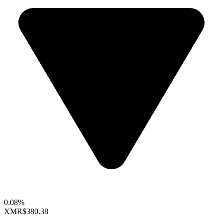
0.08%
XMR
$380.38