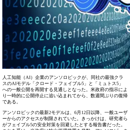
人工知能（AI）企業のアンソロピックが、同社の最強クラ
スのAIモデル「クロード・フェイブル5」と「ミュトス5」
への一般公開を再開する見通しとなった。米政府の指示によ
り一時的に公開停止に追い込まれてから、数週間ぶりの復帰
である。
アンソロピックの最新2モデルは、6月12日以降、一般ユーザ
ーからのアクセスが制限されていた。きっかけは、研究者ら
がフェイブル5の安全対策を回避したとする報告書だった。