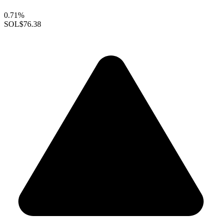
0.71%
SOL
$76.38