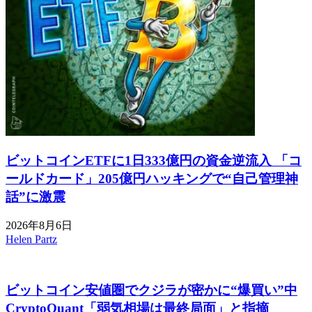
ビットコインETFに1日333億円の資金逆流入 「コ
ールドカード」205億円ハッキングで“自己管理神
話”に激震
2026年8月6日
Helen Partz
ビットコイン安値圏でクジラが密かに“爆買い”中
CryptoQuant「弱気相場は最終局面」と指摘