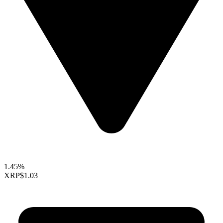
1.45%
XRP
$1.03