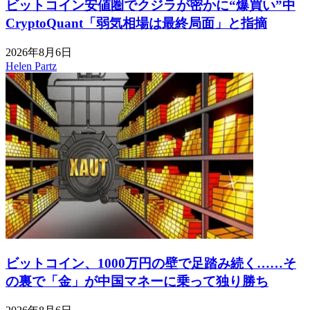
ビットコイン安値圏でクジラが密かに“爆買い”中
CryptoQuant「弱気相場は最終局面」と指摘
2026年8月6日
Helen Partz
ビットコイン、1000万円の壁で足踏み続く……そ
の裏で「金」が中国マネーに乗って独り勝ち