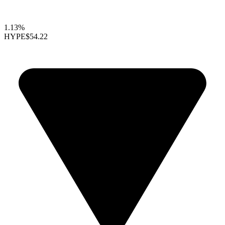
1.13%
HYPE
$54.22