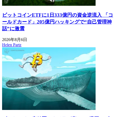
ビットコインETFに1日333億円の資金逆流入 「コ
ールドカード」205億円ハッキングで“自己管理神
話”に激震
2026年8月6日
Helen Partz