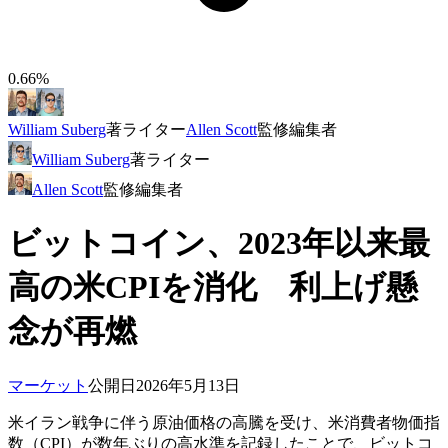
0.66%
William Suberg
著
ライター
Allen Scott
監修
編集者
William Suberg
著
ライター
Allen Scott
監修
編集者
ビットコイン、2023年以来最
高の米CPIを消化 利上げ懸
念が再燃
マーケット
公開日
2026年5月13日
米イラン戦争に伴う原油価格の高騰を受け、米消費者物価指
数（CPI）が数年ぶりの高水準を記録したことで、ビットコ