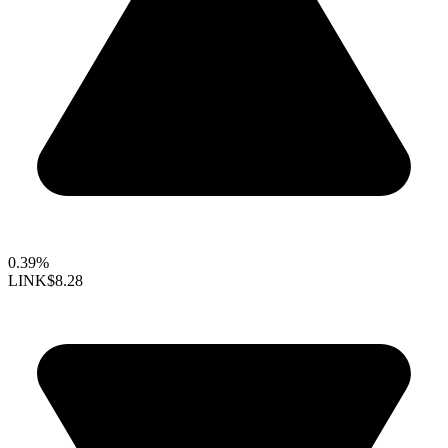
0.39%
LINK
$8.28