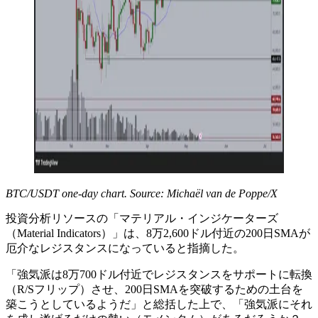
BTC/USDT one-day chart. Source: Michaël van de Poppe/X
投資分析リソースの「マテリアル・インジケーターズ
（Material Indicators）」は、8万2,600ドル付近の200日SMAが
厄介なレジスタンスになっていると指摘した。
「強気派は8万700ドル付近でレジスタンスをサポートに転換
（R/Sフリップ）させ、200日SMAを突破するための土台を
築こうとしているようだ」と総括した上で、「強気派にそれ