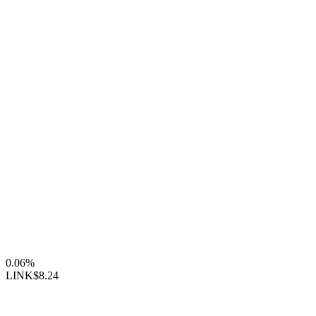
0.06%
LINK
$8.24