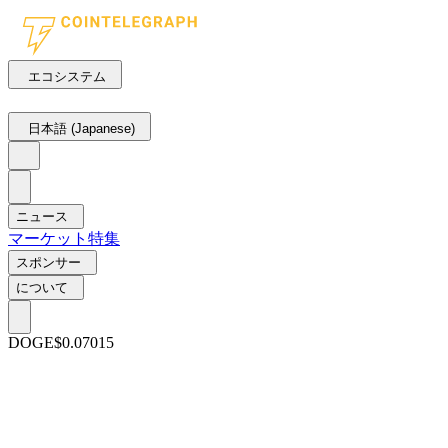
エコシステム
日本語 (Japanese)
ニュース
マーケット
特集
スポンサー
について
DOGE
$0.07015