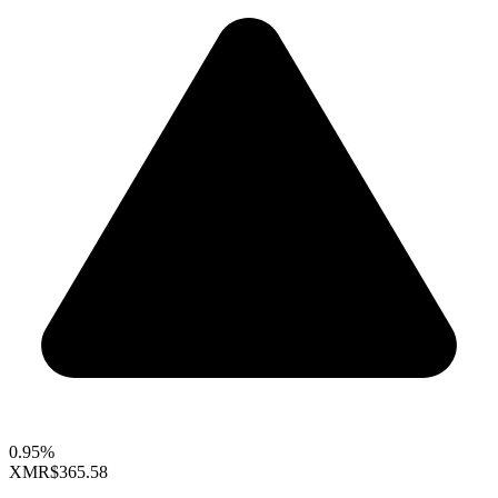
0.95%
XMR
$365.58