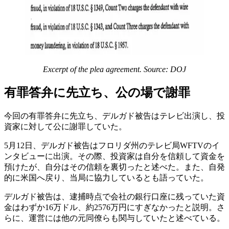
Excerpt of the plea agreement. Source: DOJ
有罪答弁に先立ち、公の場で謝罪
今回の有罪答弁に先立ち、デルガド被告はテレビ出演し、投
資家に対して公に謝罪していた。
5月12日、デルガド被告はフロリダ州のテレビ局WFTVのイ
ンタビューに出演。その際、投資家は自分を信頼して資金を
預けたが、自分はその信頼を裏切ったと述べた。また、自発
的に米国へ戻り、当局に協力しているとも語っていた。
デルガド被告は、逮捕時点で会社の銀行口座に残っていた資
金はわずか16万ドル、約2576万円にすぎなかったと説明。さ
らに、運営には他の元同僚らも関与していたと述べている。