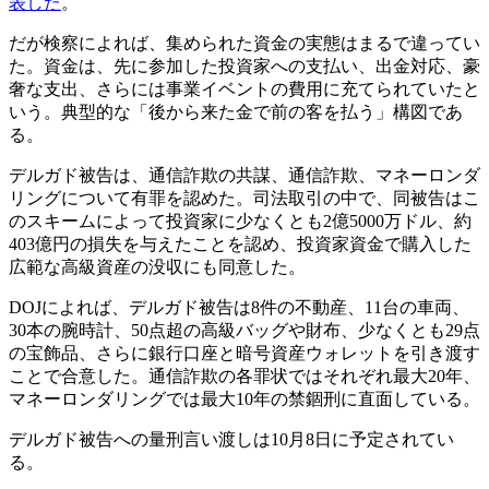
表した
。
だが検察によれば、集められた資金の実態はまるで違ってい
た。資金は、先に参加した投資家への支払い、出金対応、豪
奢な支出、さらには事業イベントの費用に充てられていたと
いう。典型的な「後から来た金で前の客を払う」構図であ
る。
デルガド被告は、通信詐欺の共謀、通信詐欺、マネーロンダ
リングについて有罪を認めた。司法取引の中で、同被告はこ
のスキームによって投資家に少なくとも2億5000万ドル、約
403億円の損失を与えたことを認め、投資家資金で購入した
広範な高級資産の没収にも同意した。
DOJによれば、デルガド被告は8件の不動産、11台の車両、
30本の腕時計、50点超の高級バッグや財布、少なくとも29点
の宝飾品、さらに銀行口座と暗号資産ウォレットを引き渡す
ことで合意した。通信詐欺の各罪状ではそれぞれ最大20年、
マネーロンダリングでは最大10年の禁錮刑に直面している。
デルガド被告への量刑言い渡しは10月8日に予定されてい
る。