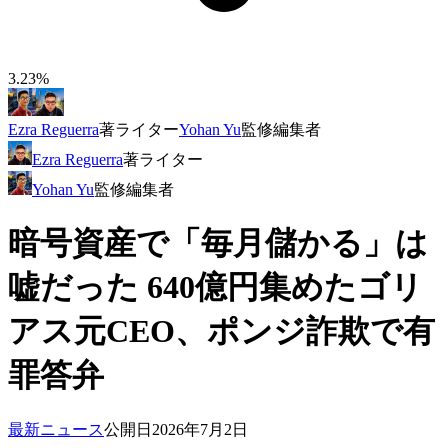
3.23%
Ezra Reguerra
著
ライター
Yohan Yu
監修
編集者
Ezra Reguerra
著
ライター
Yohan Yu
監修
編集者
暗号資産で「毎月儲かる」は
嘘だった 640億円集めたゴリ
アス元CEO、ポンジ詐欺で有
罪答弁
最新ニュース
公開日
2026年7月2日