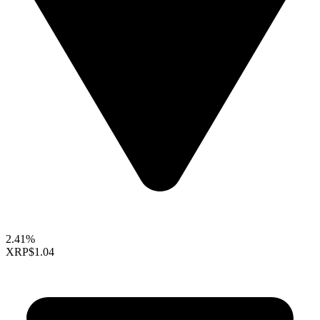
2.41%
XRP
$1.04