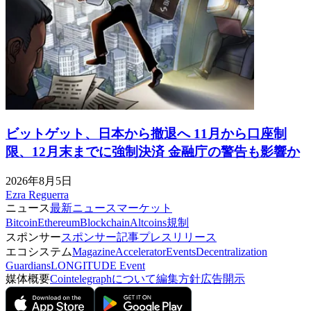
ビットゲット、日本から撤退へ 11月から口座制
限、12月末までに強制決済 金融庁の警告も影響か
2026年8月5日
Ezra Reguerra
ニュース
最新ニュース
マーケット
Bitcoin
Ethereum
Blockchain
Altcoins
規制
スポンサー
スポンサー記事
プレスリリース
エコシステム
Magazine
Accelerator
Events
Decentralization
Guardians
LONGITUDE Event
媒体概要
Cointelegraphについて
編集方針
広告開示