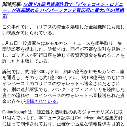
関連記事:
18億ドル暗号資産詐欺で「ビットコイン・ロドニ
ー」が有罪認める ハイパーファンド宣伝役に最大5年の禁錮
刑
この事件では、ゴリアスの資金を処理した金融機関にも厳し
い視線が向けられている。
3月12日、投資家らはJPモルガン・チェースを相手取り、集
団訴訟案を提出した。訴状では、同行が不審な取引を見過ご
し、ゴリアスが同行口座を通じて投資家資金を集めることを
許したと主張している。
訴訟では、約2億5300万ドル、約407億円がJPモルガンの口座
を通過し、そのうち約1億2300万ドル、約198億円がのちにコ
インベース上のゴリアスのウォレットへ送金されたとされ
る。別の連邦訴状でも、バンク・オブ・アメリカを経由した
資金の流れや、コインベースのウォレットへ直接送られた資
金の存在が
指摘されている
。
Cointelegraphは、独立性と透明性のあるジャーナリズムに取
り組んでいます。本ニュース記事はCointelegraphの編集方針
に従って制作されており、正確かつ迅速な情報提供を目的と