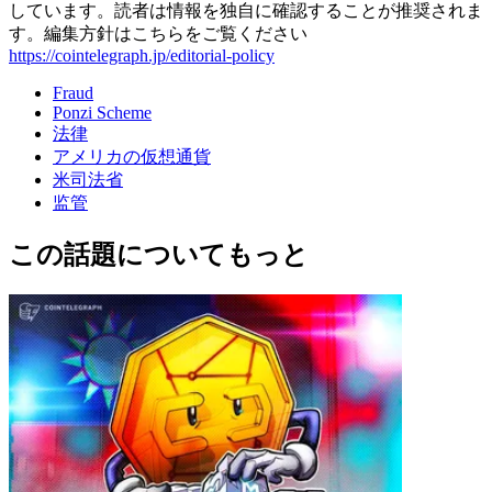
しています。読者は情報を独自に確認することが推奨されま
す。編集方針はこちらをご覧ください
https://cointelegraph.jp/editorial-policy
Fraud
Ponzi Scheme
法律
アメリカの仮想通貨
米司法省
监管
この話題についてもっと