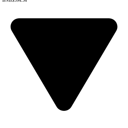
BNB
$594.54