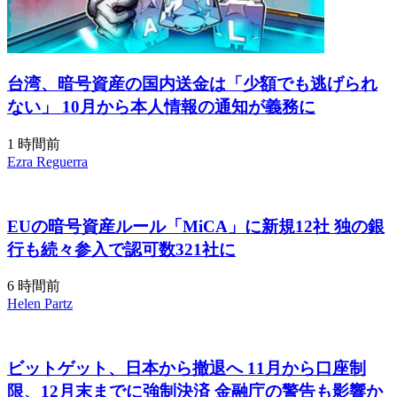
台湾、暗号資産の国内送金は「少額でも逃げられ
ない」 10月から本人情報の通知が義務に
1 時間前
Ezra Reguerra
EUの暗号資産ルール「MiCA」に新規12社 独の銀
行も続々参入で認可数321社に
6 時間前
Helen Partz
ビットゲット、日本から撤退へ 11月から口座制
限、12月末までに強制決済 金融庁の警告も影響か