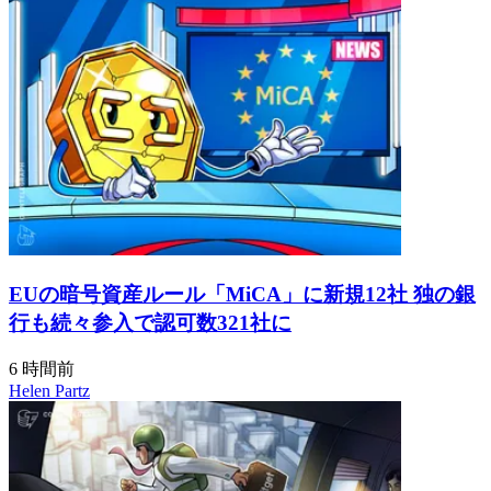
EUの暗号資産ルール「MiCA」に新規12社 独の銀
行も続々参入で認可数321社に
6 時間前
Helen Partz