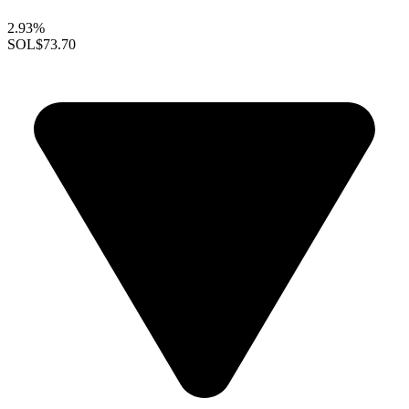
2.93%
SOL
$73.70