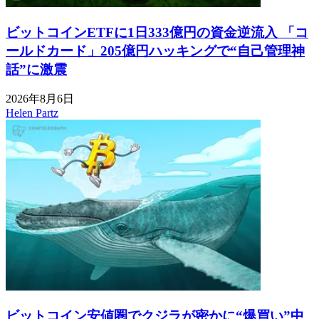
ビットコインETFに1日333億円の資金逆流入 「コ
ールドカード」205億円ハッキングで“自己管理神
話”に激震
2026年8月6日
Helen Partz
ビットコイン安値圏でクジラが密かに“爆買い”中