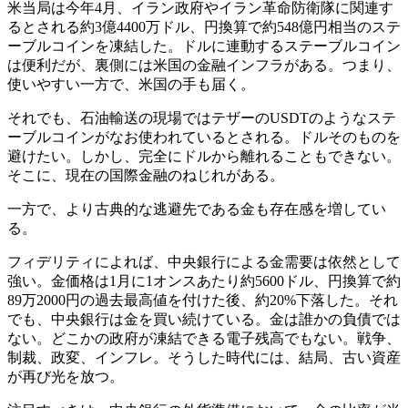
米当局は今年4月、イラン政府やイラン革命防衛隊に関連す
るとされる約3億4400万ドル、円換算で約548億円相当のステ
ーブルコインを凍結した。ドルに連動するステーブルコイン
は便利だが、裏側には米国の金融インフラがある。つまり、
使いやすい一方で、米国の手も届く。
それでも、石油輸送の現場ではテザーのUSDTのようなステ
ーブルコインがなお使われているとされる。ドルそのものを
避けたい。しかし、完全にドルから離れることもできない。
そこに、現在の国際金融のねじれがある。
一方で、より古典的な逃避先である金も存在感を増してい
る。
フィデリティによれば、中央銀行による金需要は依然として
強い。金価格は1月に1オンスあたり約5600ドル、円換算で約
89万2000円の過去最高値を付けた後、約20%下落した。それ
でも、中央銀行は金を買い続けている。金は誰かの負債では
ない。どこかの政府が凍結できる電子残高でもない。戦争、
制裁、政変、インフレ。そうした時代には、結局、古い資産
が再び光を放つ。