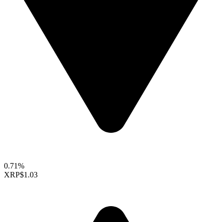
0.71%
XRP
$1.03