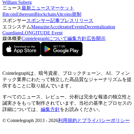
William Suberg
ニュース
最新ニュース
マーケット
Bitcoin
Ethereum
Blockchain
Altcoins
規制
スポンサー
スポンサー記事
プレスリリース
エコシステム
Magazine
Accelerator
Events
Decentralization
Guardians
LONGITUDE Event
媒体概要
Cointelegraphについて
編集方針
広告開示
Cointelegraphは、暗号資産、ブロックチェーン、AI、フィン
テック業界にわたって独立した高品質なジャーナリズムを提
供することに取り組んでいます。
すべてのニュース、レビュー、分析は完全な報道の独立性と
誠実さをもって制作されています。当社の基準とプロセスの
詳細については、
編集方針
をお読みください。
© Cointelegraph 2013 - 2026
利用規約とプライバシーポリシー