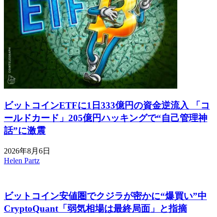
ビットコインETFに1日333億円の資金逆流入 「コ
ールドカード」205億円ハッキングで“自己管理神
話”に激震
2026年8月6日
Helen Partz
ビットコイン安値圏でクジラが密かに“爆買い”中
CryptoQuant「弱気相場は最終局面」と指摘