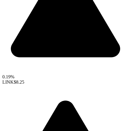
0.19%
LINK
$8.25