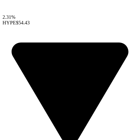
2.31%
HYPE
$54.43