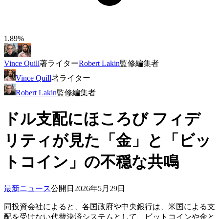
1.89%
Vince Quill
著
ライター
Robert Lakin
監修
編集者
Vince Quill
著
ライター
Robert Lakin
監修
編集者
ドル支配にほころび フィデ
リティが見た「金」と「ビッ
トコイン」の不穏な共鳴
最新ニュース
公開日
2026年5月29日
同投資会社によると、各国政府や中央銀行は、米国による支
配を受けない代替決済システムとして、ビットコインや金と