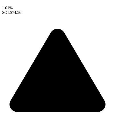
1.01%
SOL
$74.56