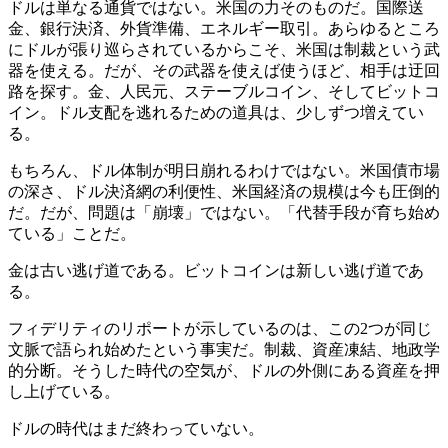
ドルは単なる通貨ではない。米国の力そのものだ。国際送
金、銀行決済、外貨準備、エネルギー取引。あらゆるところ
にドルが張り巡らされているからこそ、米国は制裁という武
器を使える。だが、その武器を使えば使うほど、相手は迂回
路を探す。金、人民元、ステーブルコイン、そしてビットコ
イン。ドル支配を逃れるための道具は、少しずつ増えてい
る。
もちろん、ドル体制が明日崩れるわけではない。米国債市場
の深さ、ドル決済網の利便性、米国経済の規模は今も圧倒的
だ。だが、問題は「崩壊」ではない。「代替手段が育ち始め
ている」ことだ。
金は古い逃げ道である。ビットコインは新しい逃げ道であ
る。
フィデリティのリポートが示しているのは、この2つが同じ
文脈で語られ始めたという事実だ。制裁、資産凍結、地政学
的分断。そうした時代の空気が、ドルの外側にある資産を押
し上げている。
ドルの時代はまだ終わっていない。