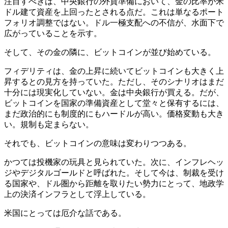
注目すべきは、中央銀行の外貨準備において、金の比率が米
ドル建て資産を上回ったとされる点だ。これは単なるポート
フォリオ調整ではない。ドル一極支配への不信が、水面下で
広がっていることを示す。
そして、その金の隣に、ビットコインが並び始めている。
フィデリティは、金の上昇に続いてビットコインも大きく上
昇するとの見方を持っていた。ただし、そのシナリオはまだ
十分には現実化していない。金は中央銀行が買える。だが、
ビットコインを国家の準備資産として堂々と保有するには、
まだ政治的にも制度的にもハードルが高い。価格変動も大き
い。規制も定まらない。
それでも、ビットコインの意味は変わりつつある。
かつては投機家の玩具と見られていた。次に、インフレヘッ
ジやデジタルゴールドと呼ばれた。そして今は、制裁を受け
る国家や、ドル圏から距離を取りたい勢力にとって、地政学
上の決済インフラとして浮上している。
米国にとっては厄介な話である。