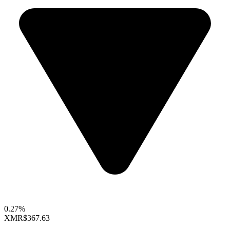
0.27%
XMR
$367.63