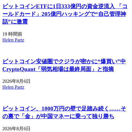
ビットコインETFに1日333億円の資金逆流入 「コ
ールドカード」205億円ハッキングで“自己管理神
話”に激震
19 時間前
Helen Partz
ビットコイン安値圏でクジラが密かに“爆買い”中
CryptoQuant「弱気相場は最終局面」と指摘
2026年8月6日
Helen Partz
ビットコイン、1000万円の壁で足踏み続く……そ
の裏で「金」が中国マネーに乗って独り勝ち
2026年8月6日