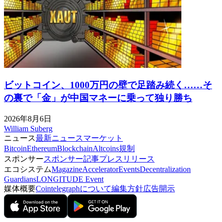
ビットコイン、1000万円の壁で足踏み続く……そ
の裏で「金」が中国マネーに乗って独り勝ち
2026年8月6日
William Suberg
ニュース
最新ニュース
マーケット
Bitcoin
Ethereum
Blockchain
Altcoins
規制
スポンサー
スポンサー記事
プレスリリース
エコシステム
Magazine
Accelerator
Events
Decentralization
Guardians
LONGITUDE Event
媒体概要
Cointelegraphについて
編集方針
広告開示