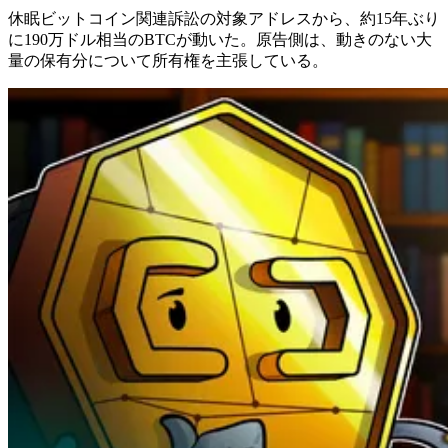
休眠ビットコイン関連訴訟の対象アドレスから、約15年ぶり
に190万ドル相当のBTCが動いた。原告側は、動きのない大
量の保有分について所有権を主張している。