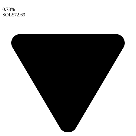
0.73%
SOL
$72.69