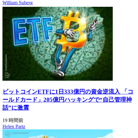
William Suberg
ビットコインETFに1日333億円の資金逆流入 「コ
ールドカード」205億円ハッキングで“自己管理神
話”に激震
19 時間前
Helen Partz