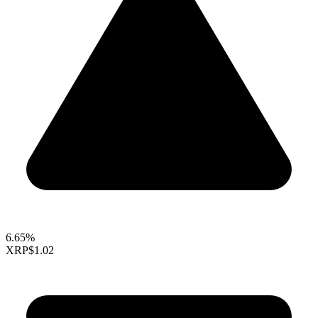
6.65%
XRP
$1.02