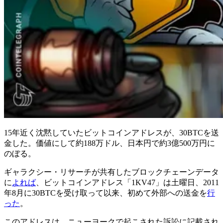
15年近く沈黙していたビットコインアドレスが、30BTCを送
金した。価値にして約188万ドル、日本円で約3億500万円に
のぼる。
ギャラクシー・リサーチが共有したブロックチェーンデータ
に
よれば
、ビットコインアドレス「1KV47」は土曜日、2011
年8月に30BTCを受け取って以来、初めて外部への送金を
行
った
。
このアドレスは、ニューヨークで起こされた訴訟に記載され