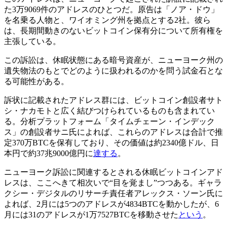
た3万9069件のアドレスのひとつだ。原告は「ノア・ドウ」
を名乗る人物と、ワイオミング州を拠点とする2社。彼ら
は、長期間動きのないビットコイン保有分について所有権を
主張している。
この訴訟は、休眠状態にある暗号資産が、ニューヨーク州の
遺失物法のもとでどのように扱われるのかを問う試金石とな
る可能性がある。
訴状に記載されたアドレス群には、ビットコイン創設者サト
シ・ナカモトと広く結びつけられているものも含まれてい
る。分析プラットフォーム「タイムチェーン・インデック
ス」の創設者サニ氏によれば、これらのアドレスは合計で推
定370万BTCを保有しており、その価値は約2340億ドル、日
本円で約37兆9000億円に
達する
。
ニューヨーク訴訟に関連するとされる休眠ビットコインアド
レスは、ここへきて相次いで“目を覚まし”つつある。ギャラ
クシー・デジタルのリサーチ責任者アレックス・ソーン氏に
よれば、2月には5つのアドレスが4834BTCを動かしたが、6
月には31のアドレスが1万7527BTCを移動させた
という
。