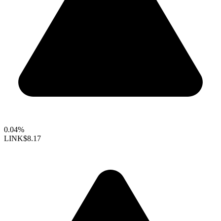
0.04%
LINK
$8.17