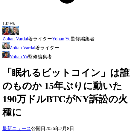
1.09%
Zoltan Vardai
著
ライター
Yohan Yu
監修
編集者
Zoltan Vardai
著
ライター
Yohan Yu
監修
編集者
「眠れるビットコイン」は誰
のものか 15年ぶりに動いた
190万ドルBTCがNY訴訟の火
種に
最新ニュース
公開日
2026年7月8日