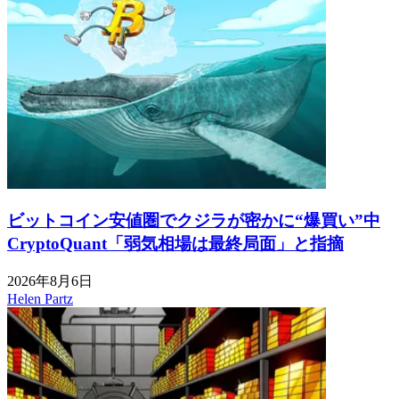
ビットコイン安値圏でクジラが密かに“爆買い”中
CryptoQuant「弱気相場は最終局面」と指摘
2026年8月6日
Helen Partz