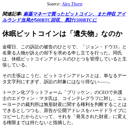
Source:
Alex Thorn
関連記事:
麻薬マネーで買ったビットコイン、また押収 アイ
ルランド当局が500BTC回収、累計1500BTCに
休眠ビットコインは「遺失物」なのか
金曜日、この訴訟の被告のひとりで、「ジョン・ドウ33」と
名乗る人物が訴えの却下を求める申し立てを行った。同氏
は、休眠ビットコインアドレスのひとつを管理していると主
張している。
その主張はこうだ。ビットコインアドレスとは、単なるデー
タ文字列にすぎず、訴訟の対象にはなり得ない――。
トークン化プラットフォーム「ブリッケン」のCEOで弁護
士のエドウィン・マタ氏は、コインテレグラフに対し、ニュ
ーヨークの裁判所は無形財産に関する権利を判断することは
できるとしつつも、原告が公開アドレスをハードドライブに
コピーしたからといって、それを「発見された財産」に変え
る権限までは持たないと指摘した。