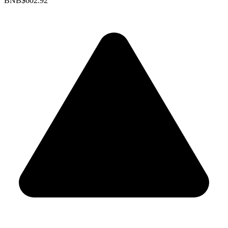
BNB
$602.92