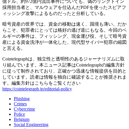
億ドル、約972億円流出事件についても、偽のリンクトイン
採用担当者と、マルウェアを仕込んだPDFを使ったスピアフ
ィッシング攻撃によるものだったと分析している。
暗号資産の世界では、資金の移動は速く、国境も薄い。だか
らこそ、犯罪者にとっては格好の逃げ道にもなる。今回のベ
ルギーの事件は、フィッシング、現金運び役、そして暗号資
産による資金洗浄が一体化した、現代型サイバー犯罪の縮図
と言える。
Cointelegraphは、独立性と透明性のあるジャーナリズムに取
り組んでいます。本ニュース記事はCointelegraphの編集方針
に従って制作されており、正確かつ迅速な情報提供を目的と
しています。読者は情報を独自に確認することが推奨されま
す。編集方針はこちらをご覧ください
https://cointelegraph.jp/editorial-policy
Phishing
Crimes
Cybercrime
Police
Belgium
Social Engineering