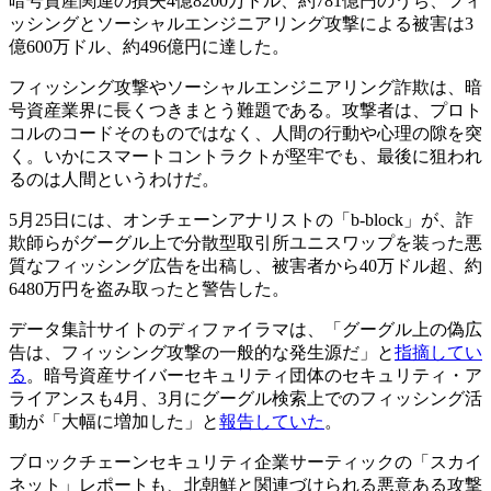
暗号資産関連の損失4億8200万ドル、約781億円のうち、フィ
ッシングとソーシャルエンジニアリング攻撃による被害は3
億600万ドル、約496億円に達した。
フィッシング攻撃やソーシャルエンジニアリング詐欺は、暗
号資産業界に長くつきまとう難題である。攻撃者は、プロト
コルのコードそのものではなく、人間の行動や心理の隙を突
く。いかにスマートコントラクトが堅牢でも、最後に狙われ
るのは人間というわけだ。
5月25日には、オンチェーンアナリストの「b-block」が、詐
欺師らがグーグル上で分散型取引所ユニスワップを装った悪
質なフィッシング広告を出稿し、被害者から40万ドル超、約
6480万円を盗み取ったと警告した。
データ集計サイトのディファイラマは、「グーグル上の偽広
告は、フィッシング攻撃の一般的な発生源だ」と
指摘してい
る
。暗号資産サイバーセキュリティ団体のセキュリティ・ア
ライアンスも4月、3月にグーグル検索上でのフィッシング活
動が「大幅に増加した」と
報告していた
。
ブロックチェーンセキュリティ企業サーティックの「スカイ
ネット」レポートも、北朝鮮と関連づけられる悪意ある攻撃