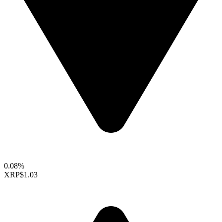
0.08%
XRP
$1.03