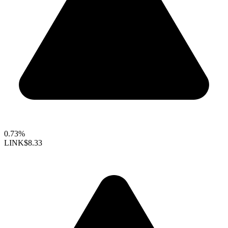
0.73%
LINK
$8.33