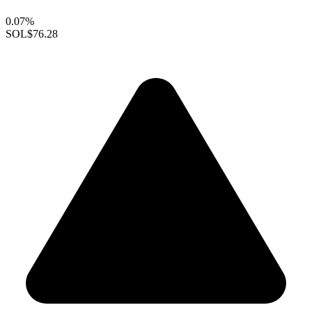
0.07%
SOL
$76.28