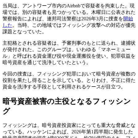
当局は、アントワープ市内のAirbnbで容疑者を拘束した。現
場では、別の容疑者も見つかっている。木曜日に公表された
警察報告によれば、連邦司法警察は2026年3月に捜査を
開始
した
。当時、この地域ではフィッシング攻撃への対応が優先
課題となっていた。
主犯格とされる容疑者は、予審判事のもとに送られ、逮捕状
が発付された。このグループは、いわゆる「マネーミュー
ル」と呼ばれる資金運び役や現金運搬役を使い、犯罪収益を
暗号資産を通じて洗浄していたという。
今回の捜査は、フィッシング犯罪において暗号資産が複数の
役割を果たし得ることを示している。とりわけ、不正に得た
資金を洗浄する手段として利用されるケースが目立つ。
暗号資産被害の主役となるフィッシン
グ
フィッシングは、暗号資産投資家にとっても重大な脅威とな
っている。ハッケンによれば、2026年第1四半期に発生した