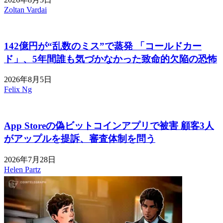
Zoltan Vardai
142億円が“乱数のミス”で蒸発 「コールドカー
ド」、5年間誰も気づかなかった致命的欠陥の恐怖
2026年8月5日
Felix Ng
App Storeの偽ビットコインアプリで被害 顧客3人
がアップルを提訴、審査体制を問う
2026年7月28日
Helen Partz