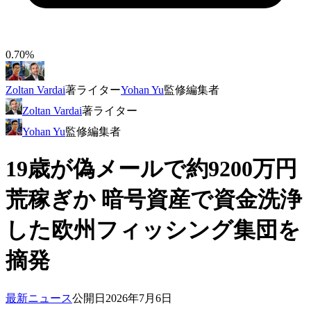
0.70%
Zoltan Vardai
著
ライター
Yohan Yu
監修
編集者
Zoltan Vardai
著
ライター
Yohan Yu
監修
編集者
19歳が偽メールで約9200万円
荒稼ぎか 暗号資産で資金洗浄
した欧州フィッシング集団を
摘発
最新ニュース
公開日
2026年7月6日