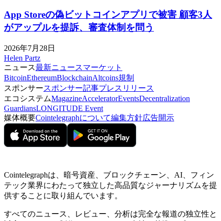
App Storeの偽ビットコインアプリで被害 顧客3人
がアップルを提訴、審査体制を問う
2026年7月28日
Helen Partz
ニュース
最新ニュース
マーケット
Bitcoin
Ethereum
Blockchain
Altcoins
規制
スポンサー
スポンサー記事
プレスリリース
エコシステム
Magazine
Accelerator
Events
Decentralization
Guardians
LONGITUDE Event
媒体概要
Cointelegraphについて
編集方針
広告開示
Cointelegraphは、暗号資産、ブロックチェーン、AI、フィン
テック業界にわたって独立した高品質なジャーナリズムを提
供することに取り組んでいます。
すべてのニュース、レビュー、分析は完全な報道の独立性と