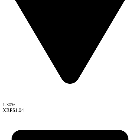
1.30%
XRP
$1.04