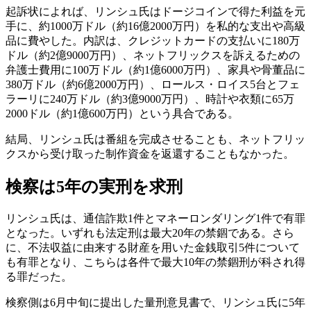
起訴状によれば、リンシュ氏はドージコインで得た利益を元
手に、約1000万ドル（約16億2000万円）を私的な支出や高級
品に費やした。内訳は、クレジットカードの支払いに180万
ドル（約2億9000万円）、ネットフリックスを訴えるための
弁護士費用に100万ドル（約1億6000万円）、家具や骨董品に
380万ドル（約6億2000万円）、ロールス・ロイス5台とフェ
ラーリに240万ドル（約3億9000万円）、時計や衣類に65万
2000ドル（約1億600万円）という具合である。
結局、リンシュ氏は番組を完成させることも、ネットフリッ
クスから受け取った制作資金を返還することもなかった。
検察は5年の実刑を求刑
リンシュ氏は、通信詐欺1件とマネーロンダリング1件で有罪
となった。いずれも法定刑は最大20年の禁錮である。さら
に、不法収益に由来する財産を用いた金銭取引5件について
も有罪となり、こちらは各件で最大10年の禁錮刑が科され得
る罪だった。
検察側は6月中旬に提出した量刑意見書で、リンシュ氏に5年