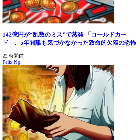
142億円が“乱数のミス”で蒸発 「コールドカー
ド」、5年間誰も気づかなかった致命的欠陥の恐怖
22 時間前
Felix Ng