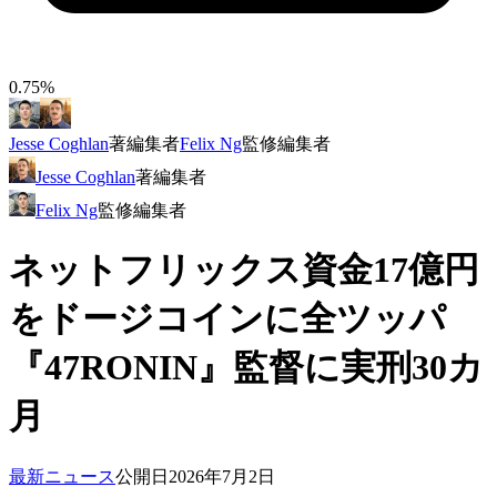
0.75%
Jesse Coghlan
著
編集者
Felix Ng
監修
編集者
Jesse Coghlan
著
編集者
Felix Ng
監修
編集者
ネットフリックス資金17億円
をドージコインに全ツッパ
『47RONIN』監督に実刑30カ
月
最新ニュース
公開日
2026年7月2日