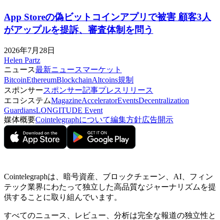
App Storeの偽ビットコインアプリで被害 顧客3人
がアップルを提訴、審査体制を問う
2026年7月28日
Helen Partz
ニュース
最新ニュース
マーケット
Bitcoin
Ethereum
Blockchain
Altcoins
規制
スポンサー
スポンサー記事
プレスリリース
エコシステム
Magazine
Accelerator
Events
Decentralization
Guardians
LONGITUDE Event
媒体概要
Cointelegraphについて
編集方針
広告開示
Cointelegraphは、暗号資産、ブロックチェーン、AI、フィン
テック業界にわたって独立した高品質なジャーナリズムを提
供することに取り組んでいます。
すべてのニュース、レビュー、分析は完全な報道の独立性と