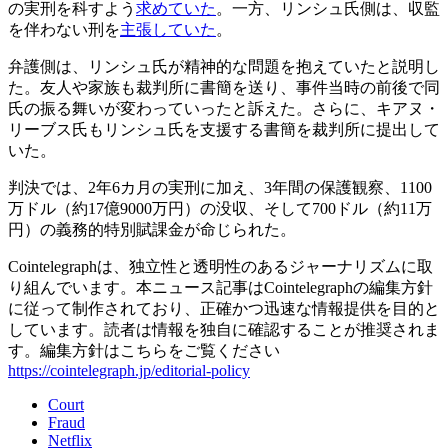
の実刑を科すよう
求めていた
。一方、リンシュ氏側は、収監
を伴わない刑を
主張していた
。
弁護側は、リンシュ氏が精神的な問題を抱えていたと説明し
た。友人や家族も裁判所に書簡を送り、事件当時の前後で同
氏の振る舞いが変わっていったと訴えた。さらに、キアヌ・
リーブス氏もリンシュ氏を支援する書簡を裁判所に提出して
いた。
判決では、2年6カ月の実刑に加え、3年間の保護観察、1100
万ドル（約17億9000万円）の没収、そして700ドル（約11万
円）の義務的特別賦課金が命じられた。
Cointelegraphは、独立性と透明性のあるジャーナリズムに取
り組んでいます。本ニュース記事はCointelegraphの編集方針
に従って制作されており、正確かつ迅速な情報提供を目的と
しています。読者は情報を独自に確認することが推奨されま
す。編集方針はこちらをご覧ください
https://cointelegraph.jp/editorial-policy
Court
Fraud
Netflix