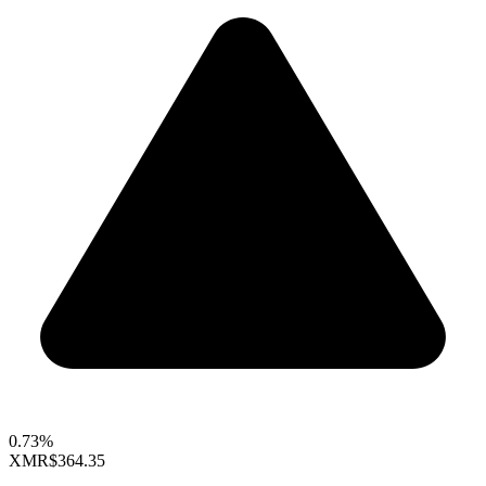
0.73%
XMR
$364.35