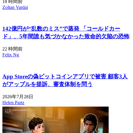
18 時間前
Zoltan Vardai
142億円が“乱数のミス”で蒸発 「コールドカー
ド」、5年間誰も気づかなかった致命的欠陥の恐怖
22 時間前
Felix Ng
App Storeの偽ビットコインアプリで被害 顧客3人
がアップルを提訴、審査体制を問う
2026年7月28日
Helen Partz