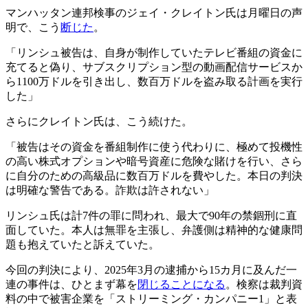
マンハッタン連邦検事のジェイ・クレイトン氏は月曜日の声
明で、こう
断じた
。
「リンシュ被告は、自身が制作していたテレビ番組の資金に
充てると偽り、サブスクリプション型の動画配信サービスか
ら1100万ドルを引き出し、数百万ドルを盗み取る計画を実行
した」
さらにクレイトン氏は、こう続けた。
「被告はその資金を番組制作に使う代わりに、極めて投機性
の高い株式オプションや暗号資産に危険な賭けを行い、さら
に自分のための高級品に数百万ドルを費やした。本日の判決
は明確な警告である。詐欺は許されない」
リンシュ氏は計7件の罪に問われ、最大で90年の禁錮刑に直
面していた。本人は無罪を主張し、弁護側は精神的な健康問
題も抱えていたと訴えていた。
今回の判決により、2025年3月の逮捕から15カ月に及んだ一
連の事件は、ひとまず幕を
閉じることになる
。検察は裁判資
料の中で被害企業を「ストリーミング・カンパニー1」と表