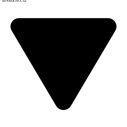
BNB
$595.32