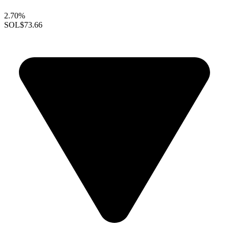
2.70%
SOL
$73.66