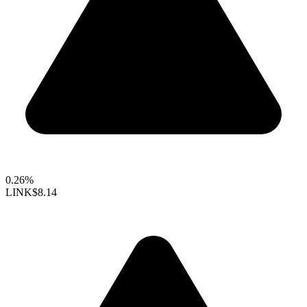
0.26%
LINK
$8.14