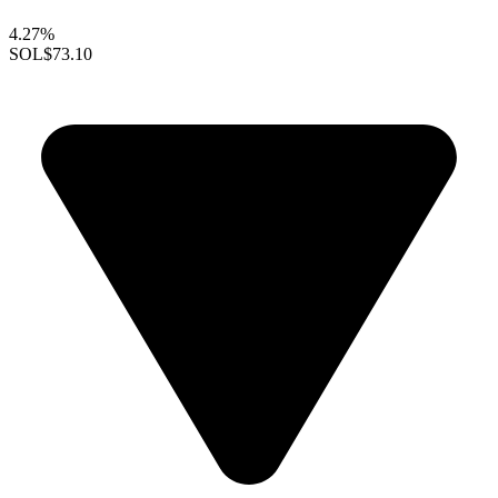
4.27%
SOL
$73.10