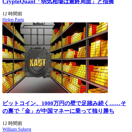
CryptoQuant「弱気相場は最終局面」と指摘
12 時間前
Helen Partz
ビットコイン、1000万円の壁で足踏み続く……そ
の裏で「金」が中国マネーに乗って独り勝ち
12 時間前
William Suberg