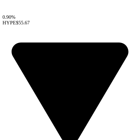
0.90%
HYPE
$55.67