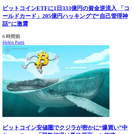
ビットコインETFに1日333億円の資金逆流入 「コ
ールドカード」205億円ハッキングで“自己管理神
話”に激震
6 時間前
Helen Partz
ビットコイン安値圏でクジラが密かに“爆買い”中