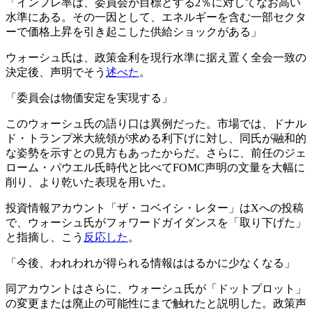
「インフレ率は、委員会が目標とする2％に対してなお高い
水準にある。その一因として、エネルギーを含む一部セクタ
ーで価格上昇を引き起こした供給ショックがある」
ウォーシュ氏は、政策金利を現行水準に据え置く全会一致の
決定後、声明でそう
述べた
。
「委員会は物価安定を実現する」
このウォーシュ氏の語り口は異例だった。市場では、ドナル
ド・トランプ米大統領が求める利下げに対し、同氏が融和的
な姿勢を示すとの見方もあったからだ。さらに、前任のジェ
ローム・パウエル氏時代と比べてFOMC声明の文量を大幅に
削り、より乾いた表現を用いた。
投資情報アカウント「ザ・コベイシ・レター」はXへの投稿
で、ウォーシュ氏がフォワードガイダンスを「取り下げた」
と指摘し、こう
反応した
。
「今後、われわれが得られる情報ははるかに少なくなる」
同アカウントはさらに、ウォーシュ氏が「ドットプロット」
の変更または廃止の可能性にまで触れたと説明した。政策声