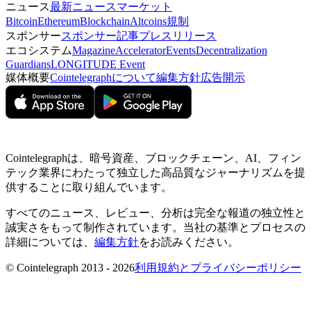
ニュース
最新ニュース
マーケット
Bitcoin
Ethereum
Blockchain
Altcoins
規制
スポンサー
スポンサー記事
プレスリリース
エコシステム
Magazine
Accelerator
Events
Decentralization
Guardians
LONGITUDE Event
媒体概要
Cointelegraphについて
編集方針
広告開示
Cointelegraphは、暗号資産、ブロックチェーン、AI、フィン
テック業界にわたって独立した高品質なジャーナリズムを提
供することに取り組んでいます。
すべてのニュース、レビュー、分析は完全な報道の独立性と
誠実さをもって制作されています。当社の基準とプロセスの
詳細については、
編集方針
をお読みください。
© Cointelegraph 2013 - 2026
利用規約とプライバシーポリシー