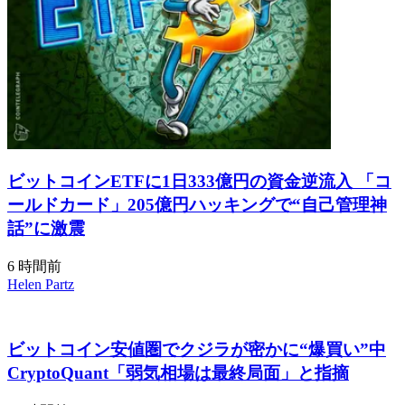
ビットコインETFに1日333億円の資金逆流入 「コ
ールドカード」205億円ハッキングで“自己管理神
話”に激震
6 時間前
Helen Partz
ビットコイン安値圏でクジラが密かに“爆買い”中
CryptoQuant「弱気相場は最終局面」と指摘