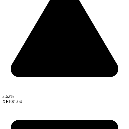
2.62%
XRP
$1.04