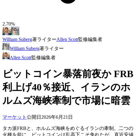
2.70%
William Suberg
著
ライター
Allen Scott
監修
編集者
William Suberg
著
ライター
Allen Scott
監修
編集者
ビットコイン暴落前夜か FRB
利上げ40％接近、イランのホ
ルムズ海峡牽制で市場に暗雲
マーケット
公開日
2026年6月21日
タカ派FRBと、ホルムズ海峡をめぐるイランの牽制。二つの
火種を前に、ビットコインは乱高下こそ免れたが、直近安値