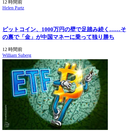
12 時間前
Helen Partz
ビットコイン、1000万円の壁で足踏み続く……そ
の裏で「金」が中国マネーに乗って独り勝ち
12 時間前
William Suberg