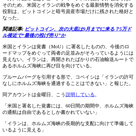
そのため、米国とイランの戦争をめぐる最新情勢を消化する
役割は、ビットコインと暗号資産市場だけに残された格好と
なった。
関連記事:
ビットコイン、次の大底は9月までに来る？5万ド
ル接近で“最後の投げ売り”か
米国とイランは覚書（MoU）に署名したものの、今後のロ
ードマップをめぐって両者の足並みがそろっているようには
見えない。イランは、再開されたばかりの石油輸送ルートで
あるホルムズ海峡に再び目を向けている。
ブルームバーグを引用する形で、コベイシは「イランの許可
なしにホルムズ海峡を通過することはできない」と報じた。
同アカウントは金曜日、こう
説明している
。
「米国と署名した覚書には、60日間の期間中、ホルムズ海峡
の通航は自由であるとしか書かれていない」
「イランは、ホルムズ海峡の長期的な支配に向けて準備して
いるように見える」