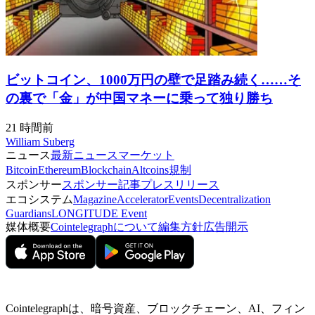
ビットコイン、1000万円の壁で足踏み続く……そ
の裏で「金」が中国マネーに乗って独り勝ち
21 時間前
William Suberg
ニュース
最新ニュース
マーケット
Bitcoin
Ethereum
Blockchain
Altcoins
規制
スポンサー
スポンサー記事
プレスリリース
エコシステム
Magazine
Accelerator
Events
Decentralization
Guardians
LONGITUDE Event
媒体概要
Cointelegraphについて
編集方針
広告開示
Cointelegraphは、暗号資産、ブロックチェーン、AI、フィン