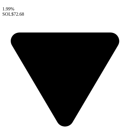
1.99%
SOL
$72.68