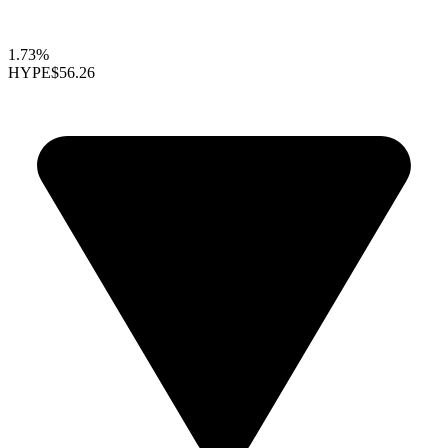
1.73%
HYPE
$56.26