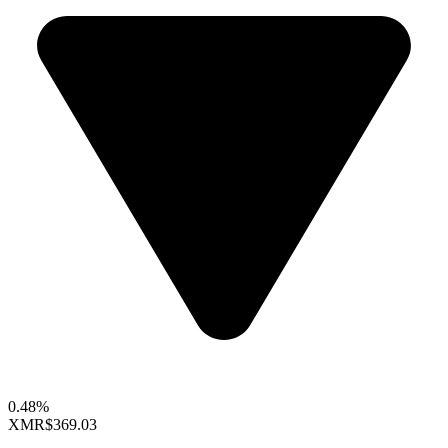
0.48%
XMR
$369.03