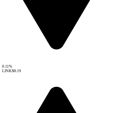
0.11%
LINK
$8.19