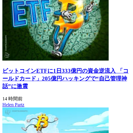
ビットコインETFに1日333億円の資金逆流入 「コ
ールドカード」205億円ハッキングで“自己管理神
話”に激震
14 時間前
Helen Partz