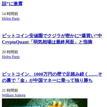
話”に激震
14 時間前
Helen Partz
ビットコイン安値圏でクジラが密かに“爆買い”中
CryptoQuant「弱気相場は最終局面」と指摘
20 時間前
Helen Partz
ビットコイン、1000万円の壁で足踏み続く……そ
の裏で「金」が中国マネーに乗って独り勝ち
21 時間前
William Suberg