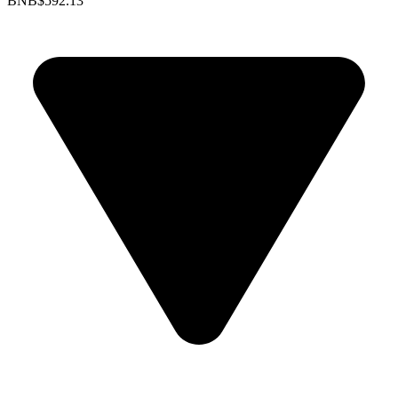
BNB
$592.13