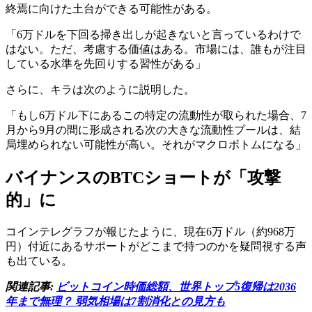
終焉に向けた土台ができる可能性がある。
「6万ドルを下回る掃き出しが起きないと言っているわけで
はない。ただ、考慮する価値はある。市場には、誰もが注目
している水準を先回りする習性がある」
さらに、キラは次のように説明した。
「もし6万ドル下にあるこの特定の流動性が取られた場合、7
月から9月の間に形成される次の大きな流動性プールは、結
局埋められない可能性が高い。それがマクロボトムになる」
バイナンスのBTCショートが「攻撃
的」に
コインテレグラフが報じたように、現在6万ドル（約968万
円）付近にあるサポートがどこまで持つのかを疑問視する声
も出ている。
関連記事:
ビットコイン時価総額、世界トップ5復帰は2036
年まで無理？ 弱気相場は7割消化との見方も