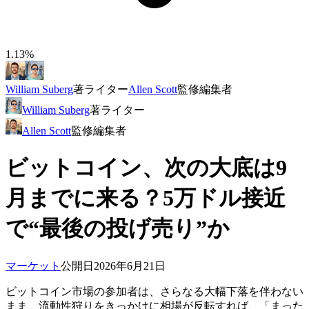
1.13%
William Suberg
著
ライター
Allen Scott
監修
編集者
William Suberg
著
ライター
Allen Scott
監修
編集者
ビットコイン、次の大底は9
月までに来る？5万ドル接近
で“最後の投げ売り”か
マーケット
公開日
2026年6月21日
ビットコイン市場の参加者は、さらなる大幅下落を伴わない
まま、流動性狩りをきっかけに相場が反転すれば、「まった