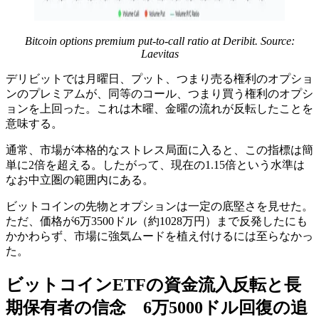
Bitcoin options premium put-to-call ratio at Deribit. Source:
Laevitas
デリビットでは月曜日、プット、つまり売る権利のオプショ
ンのプレミアムが、同等のコール、つまり買う権利のオプシ
ョンを上回った。これは木曜、金曜の流れが反転したことを
意味する。
通常、市場が本格的なストレス局面に入ると、この指標は簡
単に2倍を超える。したがって、現在の1.15倍という水準は
なお中立圏の範囲内にある。
ビットコインの先物とオプションは一定の底堅さを見せた。
ただ、価格が6万3500ドル（約1028万円）まで反発したにも
かかわらず、市場に強気ムードを植え付けるには至らなかっ
た。
ビットコインETFの資金流入反転と長
期保有者の信念 6万5000ドル回復の追