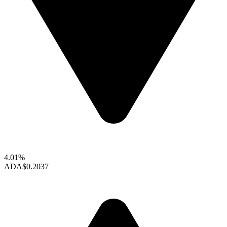
4.01%
ADA
$0.2037