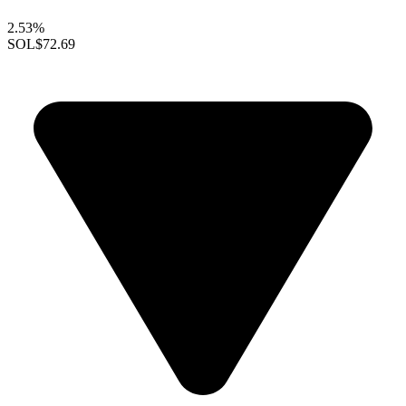
2.53%
SOL
$72.69