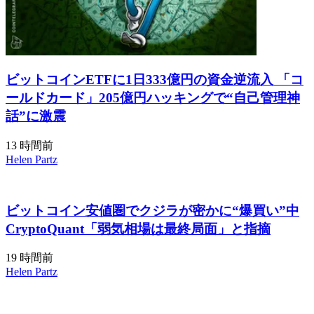
ビットコインETFに1日333億円の資金逆流入 「コ
ールドカード」205億円ハッキングで“自己管理神
話”に激震
13 時間前
Helen Partz
ビットコイン安値圏でクジラが密かに“爆買い”中
CryptoQuant「弱気相場は最終局面」と指摘
19 時間前
Helen Partz