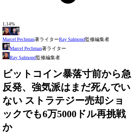
1.14%
Marcel Pechman
著
ライター
Ray Salmond
監修
編集者
Marcel Pechman
著
ライター
Ray Salmond
監修
編集者
ビットコイン暴落寸前から急
反発、強気派はまだ死んでい
ない ストラテジー売却ショ
ックでも6万5000ドル再挑戦
か