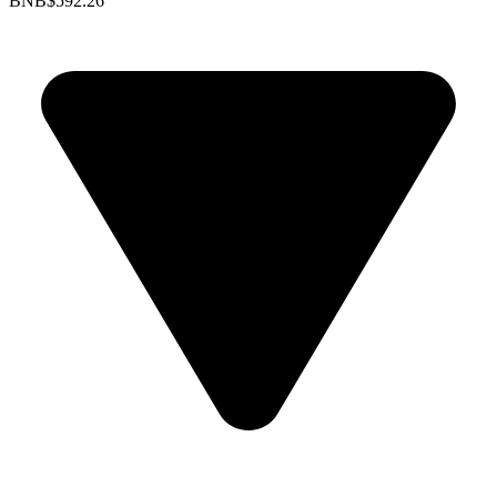
BNB
$592.26