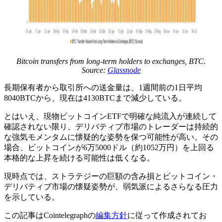
Bitcoin transfers from long-term holders to exchanges, BTC.
Source:
Glassnode
長期保有者から取引所への送金量は、1週間前の1日平均
8040BTCから、現在は4130BTCまで減少している。
とはいえ、現物ビットコインETFで明確な純流入が連続して
確認されない限り、デリバティブ市場のトレーダーは持続的
な強気モメンタムに懐疑的な姿勢を保つ可能性が高い。その
場合、ビットコインが6万5000ドル（約1052万円）を上回る
本格的な上昇を続ける可能性は低くなる。
現時点では、ストラテジーの巨額の含み損とビットコイン・
デリバティブ市場の懐疑姿勢が、弱気派によるさらなる圧力
を示している。
この記事はCointelegraphの
編集方針
に従って作成されてお