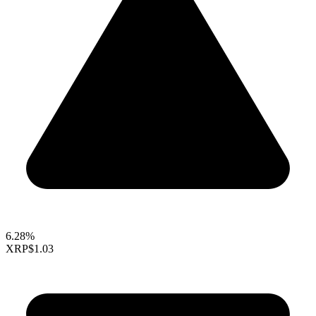
6.28%
XRP
$1.03