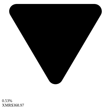
0.53%
XMR
$368.97