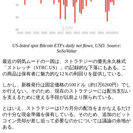
US-listed spot Bitcoin ETFs daily net flows, USD. Source:
SoSoValue
最近の弱気ムードの一因は、ストラテジーの優先永久株式
「ストレッチ（STRC US）」の記録的な下落にもある。こ
の商品は保有者に魅力的な12％の利回りを提供している。
しかし、新株発行は固定価格の100ドル（約1万6200円）でし
か行えない。そのため、現在のストラテジーには配当支払い
を支えるために使える手段が以前より限られている。
とはいえ、ストラテジーは17カ月分の配当をまかなえるだけ
の十分な現金準備を保有している。そのため、追加のビット
コイン売却が差し迫って必要なのかについては議論の余地が
ある。