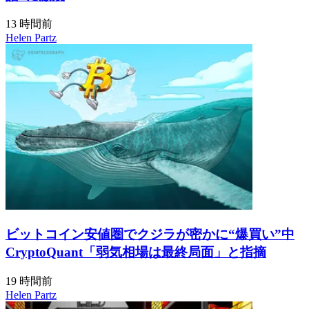
13 時間前
Helen Partz
ビットコイン安値圏でクジラが密かに“爆買い”中
CryptoQuant「弱気相場は最終局面」と指摘
19 時間前
Helen Partz