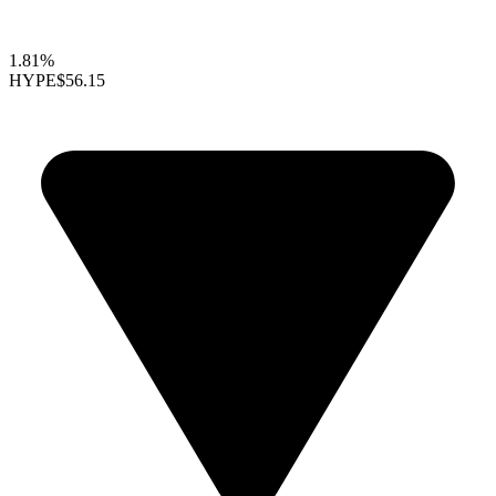
1.81%
HYPE
$56.15