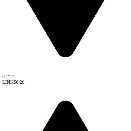
0.12%
LINK
$8.20