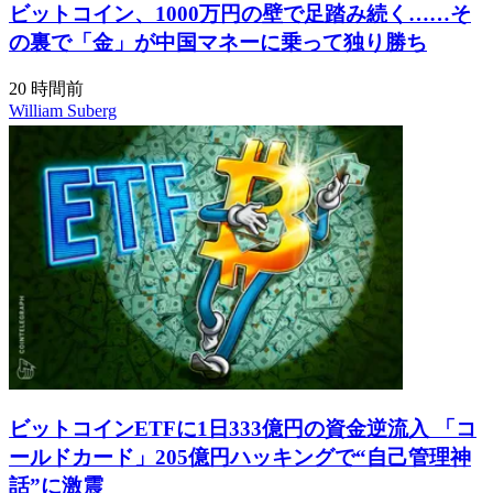
ビットコイン、1000万円の壁で足踏み続く……そ
の裏で「金」が中国マネーに乗って独り勝ち
20 時間前
William Suberg
ビットコインETFに1日333億円の資金逆流入 「コ
ールドカード」205億円ハッキングで“自己管理神
話”に激震