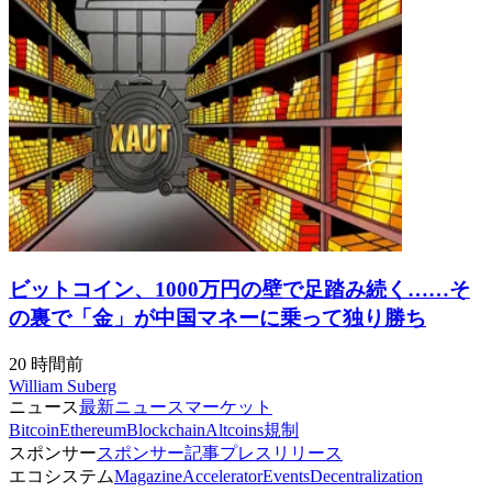
ビットコイン、1000万円の壁で足踏み続く……そ
の裏で「金」が中国マネーに乗って独り勝ち
20 時間前
William Suberg
ニュース
最新ニュース
マーケット
Bitcoin
Ethereum
Blockchain
Altcoins
規制
スポンサー
スポンサー記事
プレスリリース
エコシステム
Magazine
Accelerator
Events
Decentralization