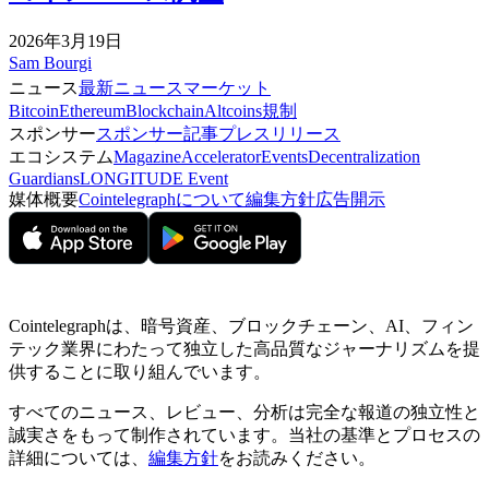
2026年3月19日
Sam Bourgi
ニュース
最新ニュース
マーケット
Bitcoin
Ethereum
Blockchain
Altcoins
規制
スポンサー
スポンサー記事
プレスリリース
エコシステム
Magazine
Accelerator
Events
Decentralization
Guardians
LONGITUDE Event
媒体概要
Cointelegraphについて
編集方針
広告開示
Cointelegraphは、暗号資産、ブロックチェーン、AI、フィン
テック業界にわたって独立した高品質なジャーナリズムを提
供することに取り組んでいます。
すべてのニュース、レビュー、分析は完全な報道の独立性と
誠実さをもって制作されています。当社の基準とプロセスの
詳細については、
編集方針
をお読みください。