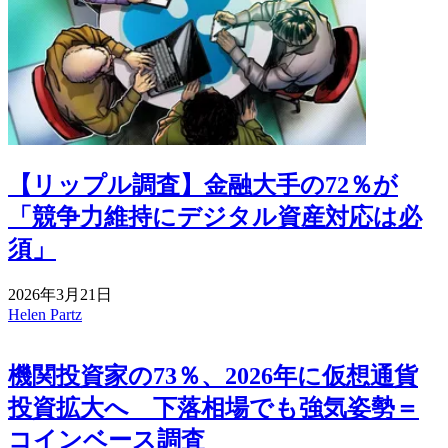
【リップル調査】金融大手の72％が
「競争力維持にデジタル資産対応は必
須」
2026年3月21日
Helen Partz
機関投資家の73％、2026年に仮想通貨
投資拡大へ 下落相場でも強気姿勢＝
コインベース調査