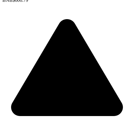
BNB
$606.79