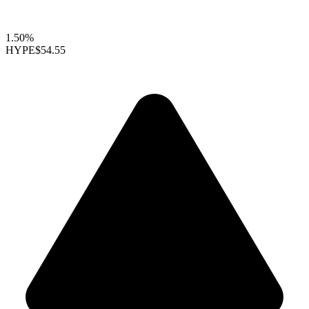
1.50%
HYPE
$54.55