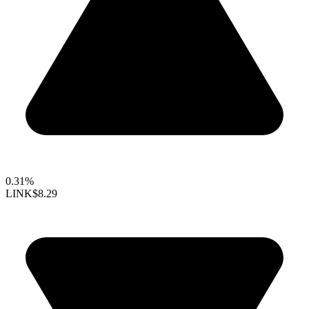
0.31%
LINK
$8.29