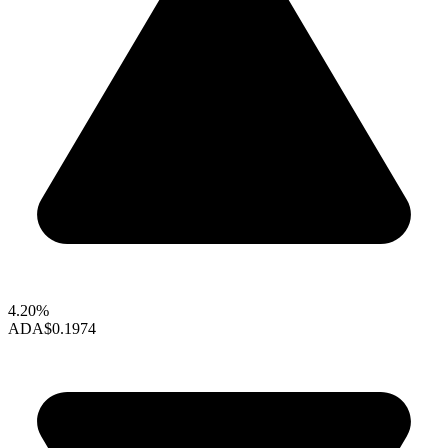
4.20%
ADA
$0.1974