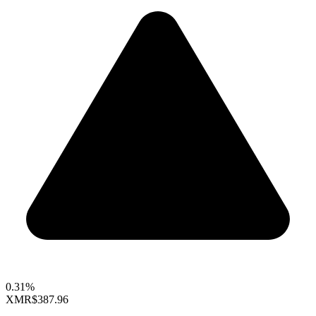
0.31%
XMR
$387.96