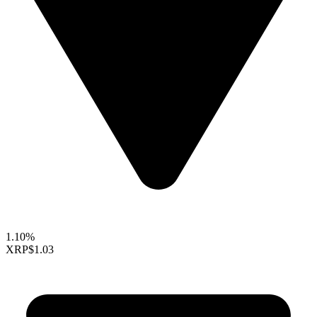
1.10%
XRP
$1.03