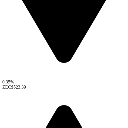
0.35%
ZEC
$523.39