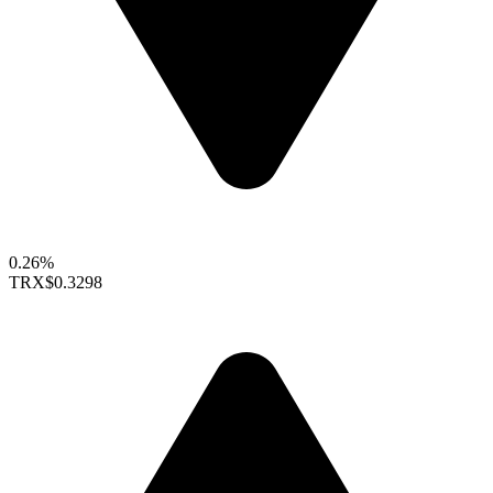
0.26%
TRX
$0.3298