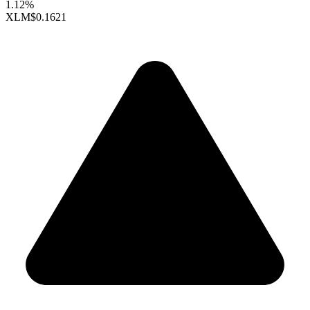
1.12%
XLM
$0.1621