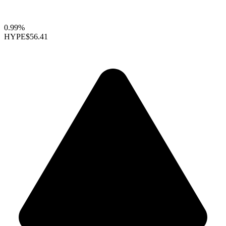
0.99%
HYPE
$56.41