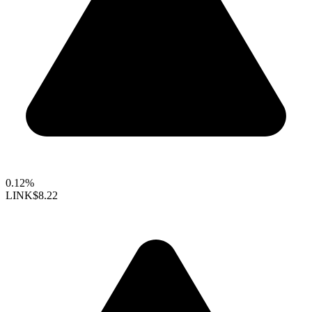
0.12%
LINK
$8.22