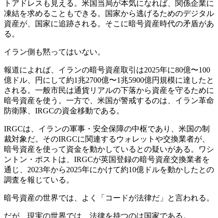
トアドレスも見える。米国当局が本気になれば、関係企業に
凍結を求めることもできる。国家から逃げるためのデジタル
資産が、国家に追跡される。そこに暗号資産時代の矛盾があ
る。
イラン側も黙ってはいない。
報道によれば、イランの暗号資産取引は2025年に80億〜100
億ドル、円にして約1兆2700億〜1兆5900億円規模に達したと
される。一般市民は通貨リアルの下落から資産を守るために
暗号資産を使う。一方で、米国が警戒するのは、イラン革命
防衛隊、IRGCの資金移動である。
IRGCは、イランの軍事・安全保障の中枢であり、米国の制
裁対象だ。そのIRGCに関連するウォレットや交換業者が、
暗号資産を使って資金を動かしているとの疑いがある。ワシ
ントン・ポストは、IRGCが英国登録の暗号資産交換業者を
通じ、2023年から2025年にかけて約10億ドルを動かしたとの
調査を報じている。
暗号資産の世界では、よく「コードが法律だ」と言われる。
だが、現実の世界では、法律を持つのは国家である。