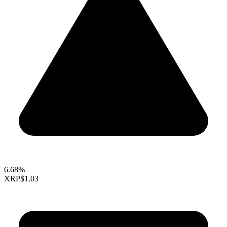
6.68%
XRP
$1.03