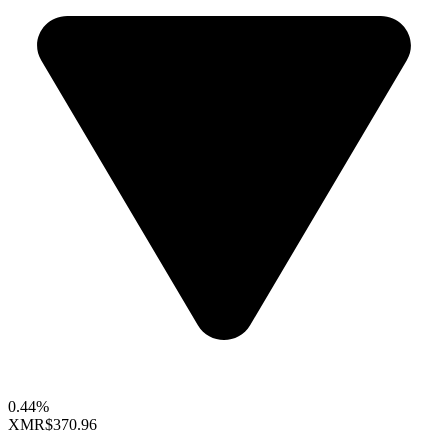
0.44%
XMR
$370.96