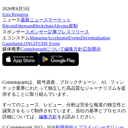
2026年8月5日
Ezra Reguerra
ニュース
最新ニュース
マーケット
Bitcoin
Ethereum
Blockchain
Altcoins
規制
スポンサー
スポンサー記事
プレスリリース
エコシステム
Magazine
Accelerator
Events
Decentralization
Guardians
LONGITUDE Event
媒体概要
Cointelegraphについて
編集方針
広告開示
Cointelegraphは、暗号資産、ブロックチェーン、AI、フィン
テック業界にわたって独立した高品質なジャーナリズムを提
供することに取り組んでいます。
すべてのニュース、レビュー、分析は完全な報道の独立性と
誠実さをもって制作されています。当社の基準とプロセスの
詳細については、
編集方針
をお読みください。
© Cointelegraph 2013 - 2026
利用規約とプライバシーポリシー