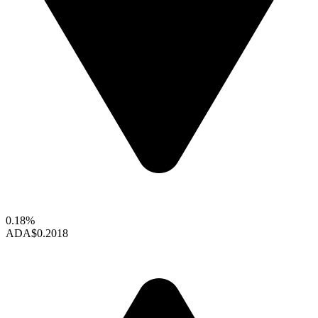
0.18%
ADA
$0.2018