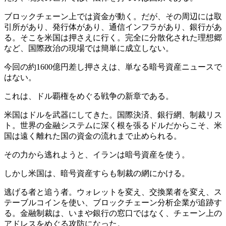
ブロックチェーン上では資金が動く。だが、その周辺には取
引所があり、発行体があり、通信インフラがあり、銀行があ
る。そこを米国は押さえに行く。完全に分散化された理想郷
など、国際政治の現場では簡単に成立しない。
今回の約1600億円差し押さえは、単なる暗号資産ニュースで
はない。
これは、ドル覇権をめぐる戦争の新章である。
米国はドルを武器にしてきた。国際決済、銀行網、制裁リス
ト。世界の金融システムに深く根を張るドルだからこそ、米
国は遠く離れた国の資金の流れまで止められる。
その力から逃れようと、イランは暗号資産を使う。
しかし米国は、暗号資産すらも制裁の網にかける。
逃げる者と追う者。ウォレットを変え、交換業者を変え、ス
テーブルコインを使い、ブロックチェーン分析企業が追跡す
る。金融制裁は、いまや銀行の窓口ではなく、チェーン上の
アドレスをめぐる攻防になった。