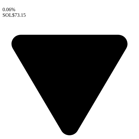
0.06%
SOL
$73.15