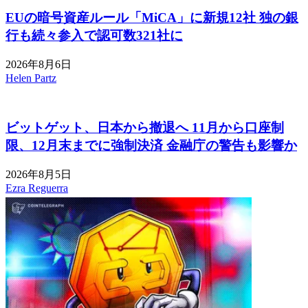
EUの暗号資産ルール「MiCA」に新規12社 独の銀
行も続々参入で認可数321社に
2026年8月6日
Helen Partz
ビットゲット、日本から撤退へ 11月から口座制
限、12月末までに強制決済 金融庁の警告も影響か
2026年8月5日
Ezra Reguerra