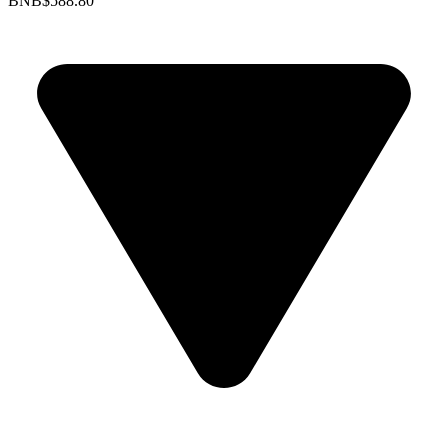
BNB
$588.80