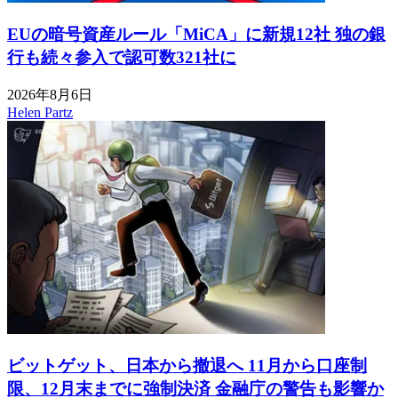
EUの暗号資産ルール「MiCA」に新規12社 独の銀
行も続々参入で認可数321社に
2026年8月6日
Helen Partz
ビットゲット、日本から撤退へ 11月から口座制
限、12月末までに強制決済 金融庁の警告も影響か