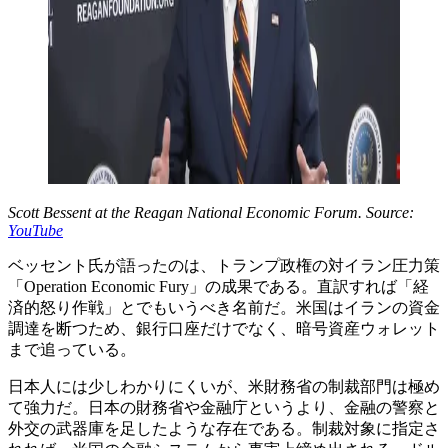
Scott Bessent at the Reagan National Economic Forum. Source:
YouTube
ベッセント氏が語ったのは、トランプ政権の対イラン圧力策
「Operation Economic Fury」の成果である。直訳すれば「経
済的怒り作戦」とでもいうべき名前だ。米国はイランの資金
調達を断つため、銀行口座だけでなく、暗号資産ウォレット
まで追っている。
日本人には少しわかりにくいが、米財務省の制裁部門は極め
て強力だ。日本の財務省や金融庁というより、金融の警察と
外交の武器庫を足したような存在である。制裁対象に指定さ