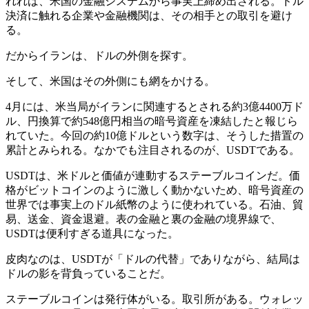
れれば、米国の金融システムから事実上締め出される。ドル
決済に触れる企業や金融機関は、その相手との取引を避け
る。
だからイランは、ドルの外側を探す。
そして、米国はその外側にも網をかける。
4月には、米当局がイランに関連するとされる約3億4400万ド
ル、円換算で約548億円相当の暗号資産を凍結したと報じら
れていた。今回の約10億ドルという数字は、そうした措置の
累計とみられる。なかでも注目されるのが、USDTである。
USDTは、米ドルと価値が連動するステーブルコインだ。価
格がビットコインのように激しく動かないため、暗号資産の
世界では事実上のドル紙幣のように使われている。石油、貿
易、送金、資金退避。表の金融と裏の金融の境界線で、
USDTは便利すぎる道具になった。
皮肉なのは、USDTが「ドルの代替」でありながら、結局は
ドルの影を背負っていることだ。
ステーブルコインは発行体がいる。取引所がある。ウォレッ