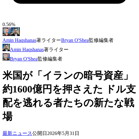
0.56%
Amin Haqshanas
著
ライター
Bryan O'Shea
監修
編集者
Amin Haqshanas
著
ライター
Bryan O'Shea
監修
編集者
米国が「イランの暗号資産」
約1600億円を押さえた ドル支
配を逃れる者たちの新たな戦
場
最新ニュース
公開日
2026年5月31日