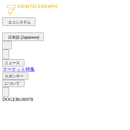
エコシステム
日本語 (Japanese)
ニュース
マーケット
特集
スポンサー
について
DOGE
$0.06978