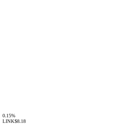
0.15%
LINK
$8.18