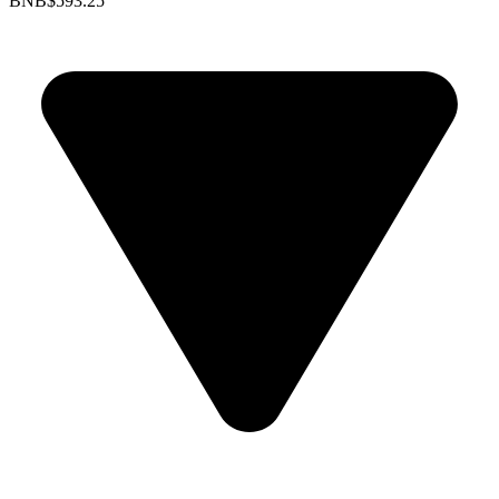
BNB
$593.25