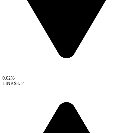
0.02%
LINK
$8.14