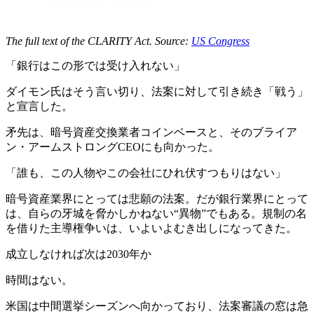
The full text of the CLARITY Act. Source:
US Congress
「銀行はこの形では受け入れない」
ダイモン氏はそう言い切り、法案に対して引き続き「戦う」
と宣言した。
矛先は、暗号資産交換業者コインベースと、そのブライア
ン・アームストロングCEOにも向かった。
「誰も、この人物やこの会社にひれ伏すつもりはない」
暗号資産業界にとっては悲願の法案。だが銀行業界にとって
は、自らの牙城を脅かしかねない“異物”でもある。規制の名
を借りた主導権争いは、いよいよむき出しになってきた。
成立しなければ次は2030年か
時間はない。
米国は中間選挙シーズンへ向かっており、法案審議の窓は急