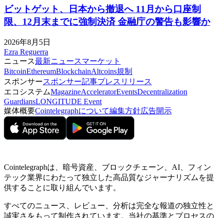
ビットゲット、日本から撤退へ 11月から口座制
限、12月末までに強制決済 金融庁の警告も影響か
2026年8月5日
Ezra Reguerra
ニュース
最新ニュース
マーケット
Bitcoin
Ethereum
Blockchain
Altcoins
規制
スポンサー
スポンサー記事
プレスリリース
エコシステム
Magazine
Accelerator
Events
Decentralization
Guardians
LONGITUDE Event
媒体概要
Cointelegraphについて
編集方針
広告開示
Cointelegraphは、暗号資産、ブロックチェーン、AI、フィン
テック業界にわたって独立した高品質なジャーナリズムを提
供することに取り組んでいます。
すべてのニュース、レビュー、分析は完全な報道の独立性と
誠実さをもって制作されています。当社の基準とプロセスの