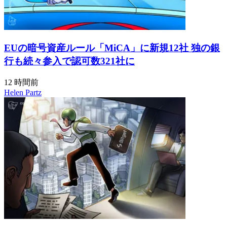
EUの暗号資産ルール「MiCA」に新規12社 独の銀
行も続々参入で認可数321社に
12 時間前
Helen Partz