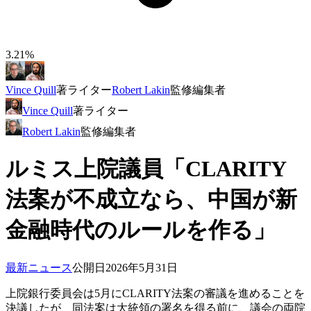
3.21%
Vince Quill
著
ライター
Robert Lakin
監修
編集者
Vince Quill
著
ライター
Robert Lakin
監修
編集者
ルミス上院議員「CLARITY
法案が不成立なら、中国が新
金融時代のルールを作る」
最新ニュース
公開日
2026年5月31日
上院銀行委員会は5月にCLARITY法案の審議を進めることを
決議したが、同法案は大統領の署名を得る前に、議会の両院