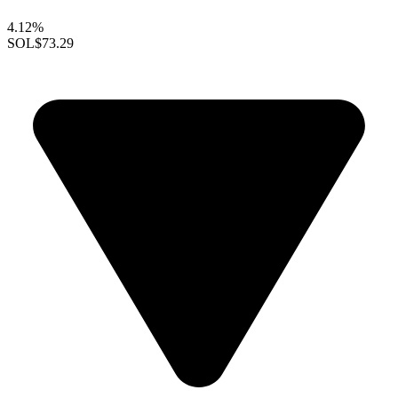
4.12%
SOL
$73.29