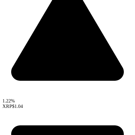
1.22%
XRP
$1.04