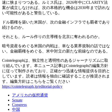
速に狭まりつつある。ルミス氏は、2026年中にCLARITY法
案が成立しなければ、次の本格的な機会は2030年まで訪れな
い可能性があると警告している。
ドル覇権を築いた米国が、次の金融インフラでも覇者であり
続けるのか。
それとも、ルール作りの主導権を北京に奪われるのか。
暗号資産をめぐる米国の内戦は、単なる業界規制の話ではな
い。金融覇権をめぐる、米中対立の新たな前線なのである。
Cointelegraphは、独立性と透明性のあるジャーナリズムに取
り組んでいます。本ニュース記事はCointelegraphの編集方針
に従って制作されており、正確かつ迅速な情報提供を目的と
しています。読者は情報を独自に確認することが推奨されま
す。編集方針はこちらをご覧ください
https://cointelegraph.jp/editorial-policy
アメリカの仮想通貨
Senate
Congress
中国