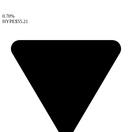
0.70%
HYPE
$55.21