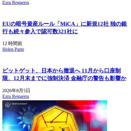
Ezra Reguerra
EUの暗号資産ルール「MiCA」に新規12社 独の銀
行も続々参入で認可数321社に
12 時間前
Helen Partz
ビットゲット、日本から撤退へ 11月から口座制
限、12月末までに強制決済 金融庁の警告も影響か
2026年8月5日
Ezra Reguerra