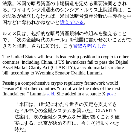
法案。米国で暗号資産の市場構造を定める重要法案とされ
る。ワイオミング州選出のシンシア・ルミス上院議員は、こ
の法案が成立しなければ、米国は暗号資産分野の主導権を中
国などに奪われかねないと
訴えている
。
ルミス氏は、包括的な暗号資産規制の枠組みを整えること
で、「次の金融時代のルール」を他国に書かせないことがで
きると強調。さらにXでは、こう
警鐘を鳴らした
。
The United States will lose its leadership position in crypto to other
countries, including China, if US lawmakers fail to pass the Digital
Asset Market Clarity Act (CLARITY), a crypto market structure
bill, according to Wyoming Senator Cynthia Lummis.
Passing a comprehensive crypto regulatory framework would
“ensure” that other countries “do not write the rules of the next
financial era,” Lummis
said
. She added in a separate X
post
:
「米国は、1世紀にわたり世界の安定を支えてき
たドル中心の金融システムを築いた。CLARITY
法案は、次の金融システムを米国が築くことを確
実にする。北京が決める前に、今こそ行動すべき
時だ」