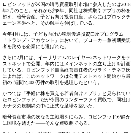
ロビンフッドが米国の暗号資産取引市場に参入したのは2018
年2月のこと。それから約8年、同社は株式取引アプリの枠を
超え、暗号資産、子ども向け投資口座、さらにはブロックチ
ェーン基盤へと、その触手を伸ばしている。
今年4月には、子ども向けの税制優遇投資口座プログラム
「トランプ・アカウント」において、ブローカー兼初期受託
者を務める企業にも選ばれた。
さらに2月には、イーサリアムのレイヤー2ネットワークをテ
ストネットで公開。年内にはメインネットの立ち上げを計画
している。ロビンフッド最高経営責任者のヴラド・テネフ氏
によれば、このネットワークは公開テストネット開始から最
初の1週間で400万件の取引を処理したという。
かつては「手軽に株を買える若者向けアプリ」と見られてい
たロビンフッド。だが今回のワンダーファイ買収で、同社は
カナダの規制網の中に正式な足場を築いた。
暗号資産市場の次なる主戦場をにらみ、ロビンフッドが静か
に国境を越えた――そんな買収劇である。