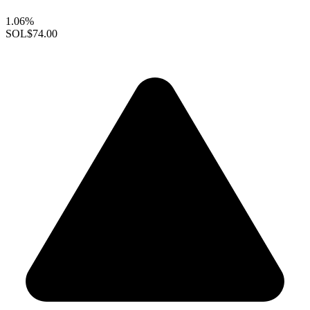
1.06%
SOL
$74.00