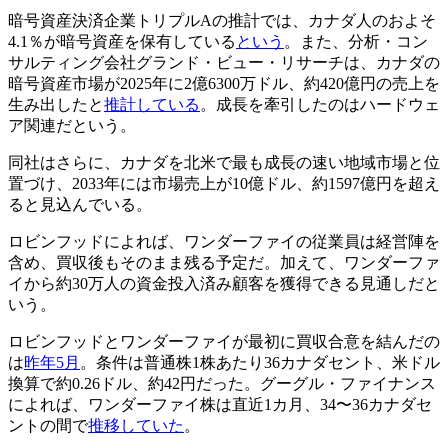
暗号資産決済企業トリプルAの推計では、カナダ人のおよそ
4.1％が暗号資産を保有している
という
。また、分析・コン
サルティング会社グランド・ビュー・リサーチは、カナダの
暗号資産市場が2025年に2億6300万ドル、約420億円の売上を
生み出したと
推計している
。成長を牽引したのはハードウェ
ア関連だという。
同社はさらに、カナダを北米で最も成長の速い地域市場と位
置づけ、2033年には市場売上が10億ドル、約1597億円を超え
ると見込んでいる。
ロビンフッドによれば、ワンダーファイの従業員は経営陣を
含め、買収後もそのまま残る予定だ。加えて、ワンダーファ
イから約30万人の資金投入済み顧客を獲得できる見通しだと
いう。
ロビンフッドとワンダーファイが最初に買収合意を結んだの
は
昨年5月
。条件は普通株1株あたり36カナダセント、米ドル
換算で約0.26ドル、約42円だった。グーグル・ファイナンス
によれば、ワンダーファイ株は直近1カ月、34〜36カナダセ
ントの間で
推移していた
。