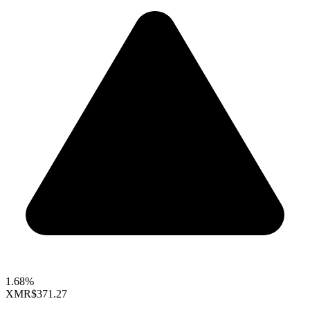
1.68%
XMR
$371.27