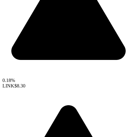
0.18%
LINK
$8.30