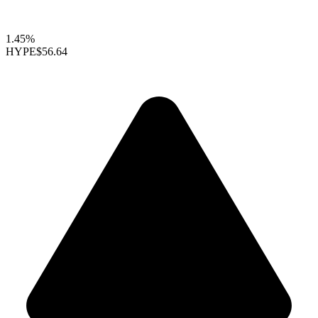
1.45%
HYPE
$56.64