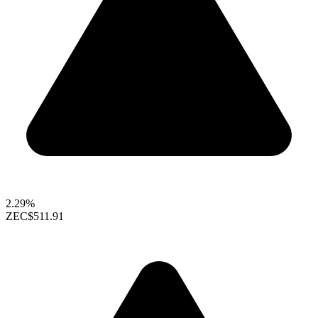
2.29%
ZEC
$511.91