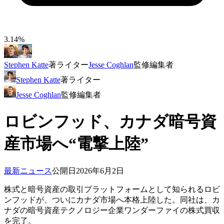
3.14%
Stephen Katte
著
ライター
Jesse Coghlan
監修
編集者
Stephen Katte
著
ライター
Jesse Coghlan
監修
編集者
ロビンフッド、カナダ暗号資
産市場へ“電撃上陸”
最新ニュース
公開日
2026年6月2日
株式と暗号資産の取引プラットフォームとして知られるロビ
ンフッドが、ついにカナダ市場へ本格上陸した。同社は、カ
ナダの暗号資産テクノロジー企業ワンダーファイの株式買収
を完了。