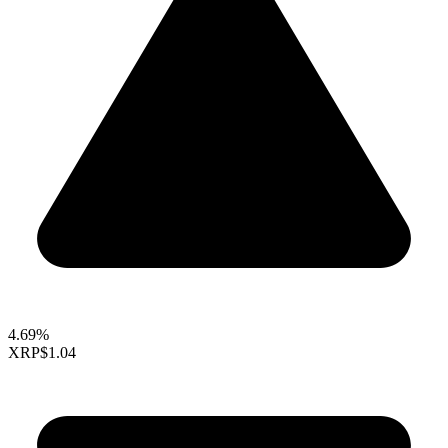
4.69%
XRP
$1.04