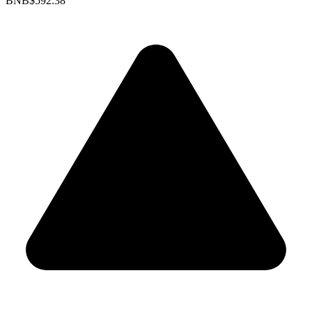
BNB
$592.38