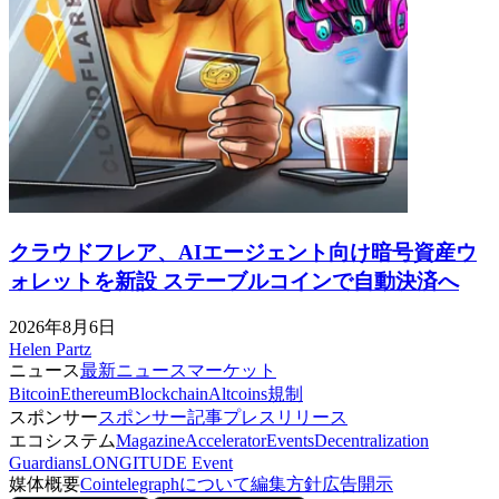
クラウドフレア、AIエージェント向け暗号資産ウ
ォレットを新設 ステーブルコインで自動決済へ
2026年8月6日
Helen Partz
ニュース
最新ニュース
マーケット
Bitcoin
Ethereum
Blockchain
Altcoins
規制
スポンサー
スポンサー記事
プレスリリース
エコシステム
Magazine
Accelerator
Events
Decentralization
Guardians
LONGITUDE Event
媒体概要
Cointelegraphについて
編集方針
広告開示