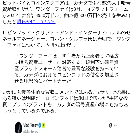
ビットバイとコインスクエアは、カナダでも有数の大手暗号
資産取引所だ。ワンダーファイは3月、両プラットフォーム
が2025年に合計4980万ドル、約79億5000万円の売上を生み出
したと
明らかにしていた
。
ロビンフッド・クリプト・アンド・インターナショナルのゼ
ネラルマネージャー、ヨハン・ケルブラ氏は声明で、ワンダ
ーファイについてこう持ち上げた。
「ワンダーファイは、初心者から上級者まで幅広
い暗号資産ユーザーに対応する、規制下の暗号資
産プラットフォーム運営で豊富な経験を持ってい
る。カナダにおけるロビンフッドの使命を加速さ
せる理想的なパートナーだ」
いかにも優等生的な買収コメントではある。だが、その裏に
ある狙いは明確だ。ロビンフッドは米国で培った“手軽な投
資アプリ”のブランドを、カナダの暗号資産市場にも持ち込
もうとしているのである。