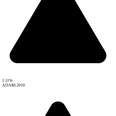
1.11%
ADA
$0.2010