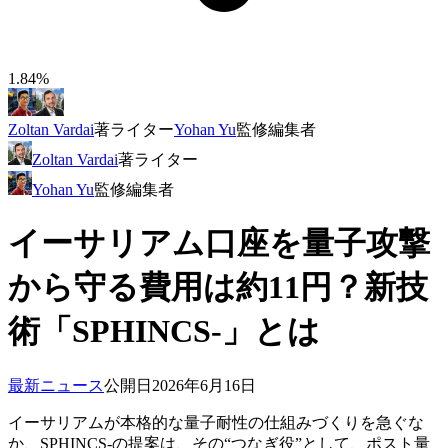
1.84%
Zoltan Vardai
著
ライター
Yohan Yu
監修
編集者
Zoltan Vardai
著
ライター
Yohan Yu
監修
編集者
イーサリアム口座を量子攻撃
から守る費用は約11円？新技
術「SPHINCS-」とは
最新ニュース
公開日
2026年6月16日
イーサリアムが本格的な量子耐性の仕組みづくりを急ぐな
か、SPHINCS-の提案は、その“つなぎ役”として、ポスト量