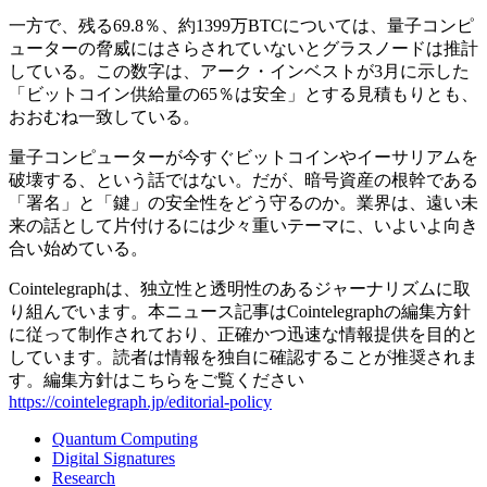
一方で、残る69.8％、約1399万BTCについては、量子コンピ
ューターの脅威にはさらされていないとグラスノードは推計
している。この数字は、アーク・インベストが3月に示した
「ビットコイン供給量の65％は安全」とする見積もりとも、
おおむね一致している。
量子コンピューターが今すぐビットコインやイーサリアムを
破壊する、という話ではない。だが、暗号資産の根幹である
「署名」と「鍵」の安全性をどう守るのか。業界は、遠い未
来の話として片付けるには少々重いテーマに、いよいよ向き
合い始めている。
Cointelegraphは、独立性と透明性のあるジャーナリズムに取
り組んでいます。本ニュース記事はCointelegraphの編集方針
に従って制作されており、正確かつ迅速な情報提供を目的と
しています。読者は情報を独自に確認することが推奨されま
す。編集方針はこちらをご覧ください
https://cointelegraph.jp/editorial-policy
Quantum Computing
Digital Signatures
Research