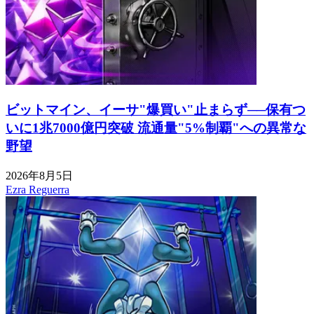
ビットマイン、イーサ"爆買い"止まらず──保有つ
いに1兆7000億円突破 流通量"5%制覇"への異常な
野望
2026年8月5日
Ezra Reguerra