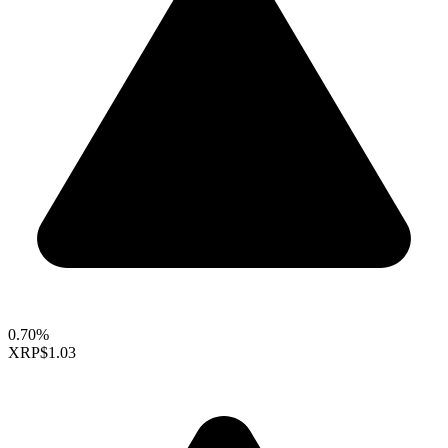
0.70%
XRP
$1.03