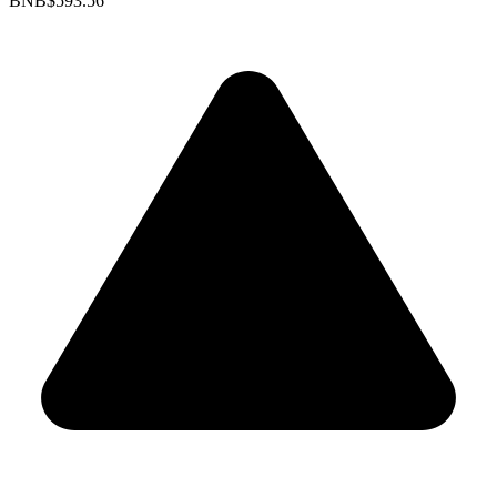
BNB
$593.56