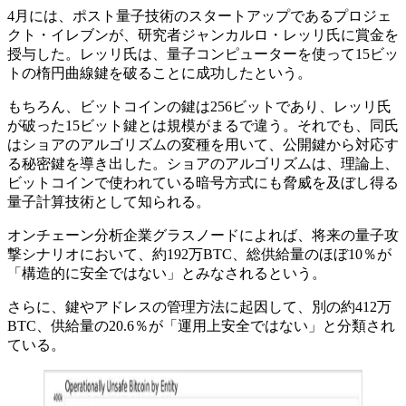
4月には、ポスト量子技術のスタートアップであるプロジェ
クト・イレブンが、研究者ジャンカルロ・レッリ氏に賞金を
授与した。レッリ氏は、量子コンピューターを使って15ビッ
トの楕円曲線鍵を破ることに成功したという。
もちろん、ビットコインの鍵は256ビットであり、レッリ氏
が破った15ビット鍵とは規模がまるで違う。それでも、同氏
はショアのアルゴリズムの変種を用いて、公開鍵から対応す
る秘密鍵を導き出した。ショアのアルゴリズムは、理論上、
ビットコインで使われている暗号方式にも脅威を及ぼし得る
量子計算技術として知られる。
オンチェーン分析企業グラスノードによれば、将来の量子攻
撃シナリオにおいて、約192万BTC、総供給量のほぼ10％が
「構造的に安全ではない」とみなされるという。
さらに、鍵やアドレスの管理方法に起因して、別の約412万
BTC、供給量の20.6％が「運用上安全ではない」と分類され
ている。