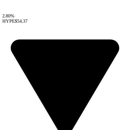
2.80%
HYPE
$54.37