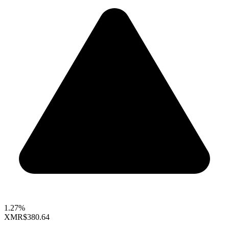
1.27%
XMR
$380.64