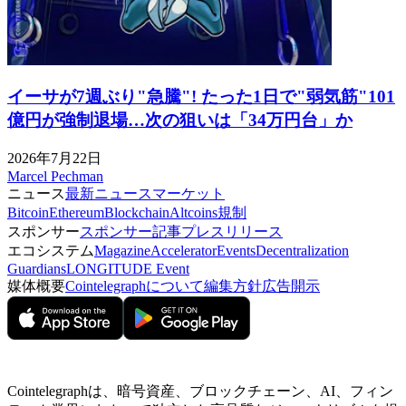
イーサが7週ぶり"急騰"! たった1日で"弱気筋"101
億円が強制退場…次の狙いは「34万円台」か
2026年7月22日
Marcel Pechman
ニュース
最新ニュース
マーケット
Bitcoin
Ethereum
Blockchain
Altcoins
規制
スポンサー
スポンサー記事
プレスリリース
エコシステム
Magazine
Accelerator
Events
Decentralization
Guardians
LONGITUDE Event
媒体概要
Cointelegraphについて
編集方針
広告開示
Cointelegraphは、暗号資産、ブロックチェーン、AI、フィン