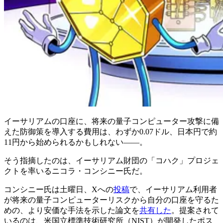
イーサリアムの口座に、将来の量子コンピューター攻撃に備
えた防御策を導入する費用は、わずか0.07ドル、日本円で約
11円から始められるかもしれない――。
そう指摘したのは、イーサリアム財団の「コハク」プロジェ
クトを率いるニコラ・コンシニー氏だ。
コンシニー氏は土曜日、Xへの
投稿
で、イーサリアム利用者
が将来の量子コンピューターリスクから自分の口座を守るた
めの、より安価な手法を示した論文を
共有した
。提案されて
いるのは、米国立標準技術研究所（NIST）が開発したポス