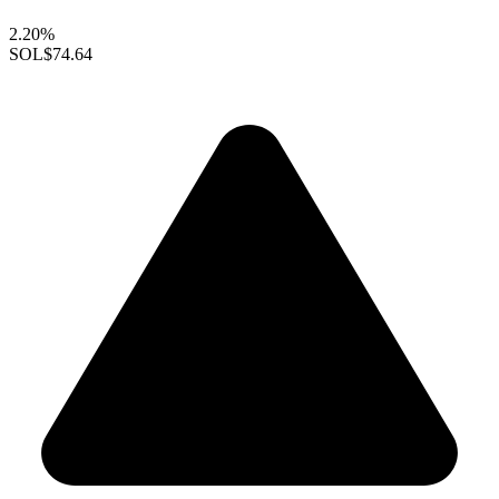
2.20%
SOL
$74.64