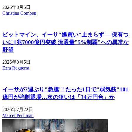
2026年8月5日
Christina Comben
ビットマイン、イーサ"爆買い"止まらず──保有つ
いに1兆7000億円突破 流通量"5%制覇"への異常な
野望
2026年8月5日
Ezra Reguerra
イーサが7週ぶり"急騰"! たった1日で"弱気筋"101
億円が強制退場…次の狙いは「34万円台」か
2026年7月22日
Marcel Pechman