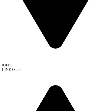
0.04%
LINK
$8.26