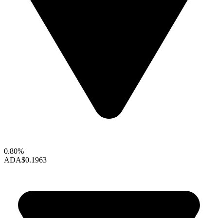
0.80%
ADA
$0.1963