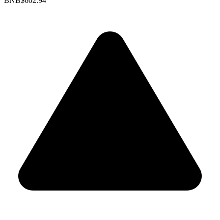
BNB
$602.94