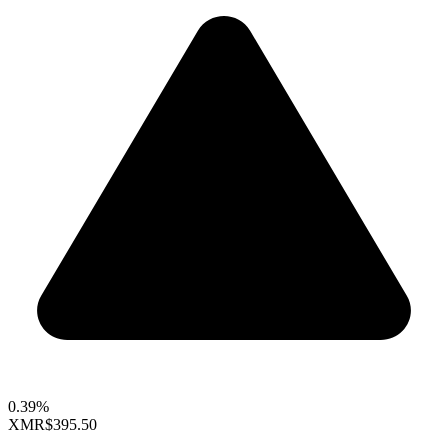
0.39%
XMR
$395.50