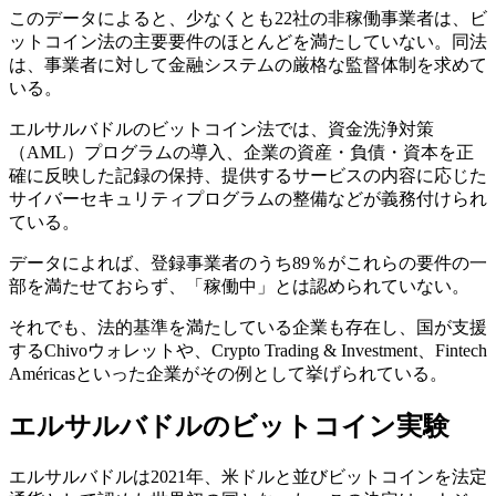
このデータによると、少なくとも22社の非稼働事業者は、ビ
ットコイン法の主要要件のほとんどを満たしていない。同法
は、事業者に対して金融システムの厳格な監督体制を求めて
いる。
エルサルバドルのビットコイン法では、資金洗浄対策
（AML）プログラムの導入、企業の資産・負債・資本を正
確に反映した記録の保持、提供するサービスの内容に応じた
サイバーセキュリティプログラムの整備などが義務付けられ
ている。
データによれば、登録事業者のうち89％がこれらの要件の一
部を満たせておらず、「稼働中」とは認められていない。
それでも、法的基準を満たしている企業も存在し、国が支援
するChivoウォレットや、Crypto Trading & Investment、Fintech
Américasといった企業がその例として挙げられている。
エルサルバドルのビットコイン実験
エルサルバドルは2021年、米ドルと並びビットコインを法定