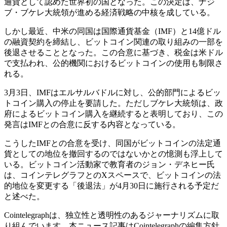
通貨として認めた世界初の国となった。この決定は、ナジ
ブ・ブケレ大統領が進める経済戦略の中核を成している。
しかし最近、中米の同国は国際通貨基金（IMF）と14億ドル
の融資契約を締結し、ビットコイン関連の取り組みの一部を
後退させることとなった。この合意に基づき、税金は米ドル
で支払われ、公的機関におけるビットコインの使用も制限さ
れる。
3月3日、IMFはエルサルバドルに対し、公的部門によるビッ
トコイン購入の停止を要請した。ただしブケレ大統領は、政
府によるビットコイン購入を継続すると表明しており、この
発言はIMFとの合意に反する内容となっている。
こうしたIMFとの合意を受け、同国がビットコインの法定通
貨としての地位を撤回するのではないかとの憶測も浮上して
いる。ビットコイン活動家で教育者のジョン・デネヒー氏
は、コインテレグラフとのXスペースで、ビットコインの法
的地位を変更する「後退法」が4月30日に施行される予定だ
と述べた。
Cointelegraphは、独立性と透明性のあるジャーナリズムに取
り組んでいます。本ニュース記事はCointelegraphの編集方針