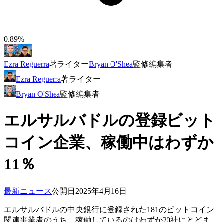
0.89%
Ezra Reguerra
著
ライター
Bryan O'Shea
監修
編集者
Ezra Reguerra
著
ライター
Bryan O'Shea
監修
編集者
エルサルバドルの登録ビット
コイン企業、稼働中はわずか
11％
最新ニュース
公開日
2025年4月16日
エルサルバドルの中央銀行に登録された181のビットコイン
関連事業者のうち、稼働しているのはわずか20社にとどま