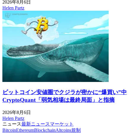
2026年8月6日
Helen Partz
ビットコイン安値圏でクジラが密かに“爆買い”中
CryptoQuant「弱気相場は最終局面」と指摘
2026年8月6日
Helen Partz
ニュース
最新ニュース
マーケット
Bitcoin
Ethereum
Blockchain
Altcoins
規制