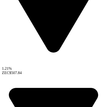
1.21%
ZEC
$507.84