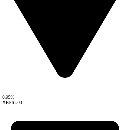
0.95%
XRP
$1.03