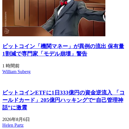
ビットコイン「機関マネー」が異例の流出 保有量
1割減で専門家「モデル崩壊」警告
1 時間前
William Suberg
ビットコインETFに1日333億円の資金逆流入 「コ
ールドカード」205億円ハッキングで“自己管理神
話”に激震
2026年8月6日
Helen Partz