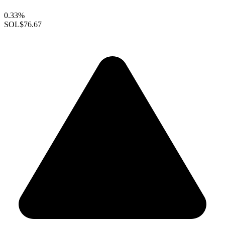
0.33%
SOL
$76.67