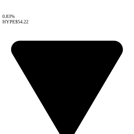
0.83%
HYPE
$54.22