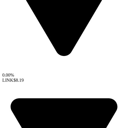
0.00%
LINK
$8.19