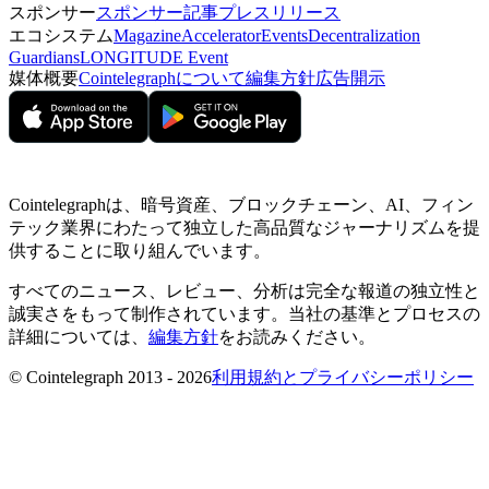
スポンサー
スポンサー記事
プレスリリース
エコシステム
Magazine
Accelerator
Events
Decentralization
Guardians
LONGITUDE Event
媒体概要
Cointelegraphについて
編集方針
広告開示
Cointelegraphは、暗号資産、ブロックチェーン、AI、フィン
テック業界にわたって独立した高品質なジャーナリズムを提
供することに取り組んでいます。
すべてのニュース、レビュー、分析は完全な報道の独立性と
誠実さをもって制作されています。当社の基準とプロセスの
詳細については、
編集方針
をお読みください。
© Cointelegraph 2013 - 2026
利用規約とプライバシーポリシー