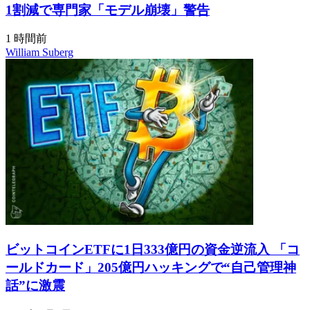
1割減で専門家「モデル崩壊」警告
1 時間前
William Suberg
ビットコインETFに1日333億円の資金逆流入 「コ
ールドカード」205億円ハッキングで“自己管理神
話”に激震