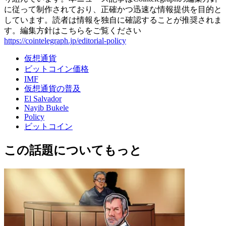
に従って制作されており、正確かつ迅速な情報提供を目的と
しています。読者は情報を独自に確認することが推奨されま
す。編集方針はこちらをご覧ください
https://cointelegraph.jp/editorial-policy
仮想通貨
ビットコイン価格
IMF
仮想通貨の普及
El Salvador
Nayib Bukele
Policy
ビットコイン
この話題についてもっと