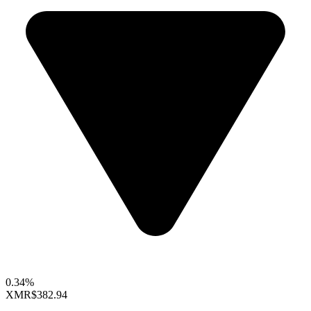
0.34%
XMR
$382.94