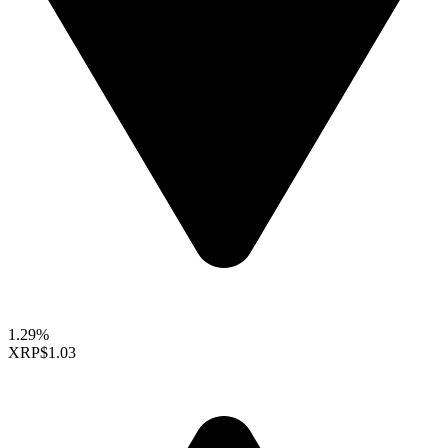
1.29%
XRP
$1.03