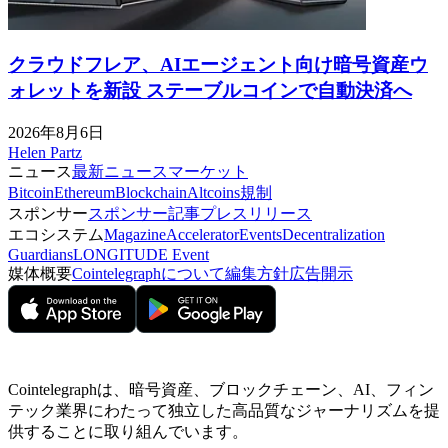
クラウドフレア、AIエージェント向け暗号資産ウ
ォレットを新設 ステーブルコインで自動決済へ
2026年8月6日
Helen Partz
ニュース
最新ニュース
マーケット
Bitcoin
Ethereum
Blockchain
Altcoins
規制
スポンサー
スポンサー記事
プレスリリース
エコシステム
Magazine
Accelerator
Events
Decentralization
Guardians
LONGITUDE Event
媒体概要
Cointelegraphについて
編集方針
広告開示
Cointelegraphは、暗号資産、ブロックチェーン、AI、フィン
テック業界にわたって独立した高品質なジャーナリズムを提
供することに取り組んでいます。