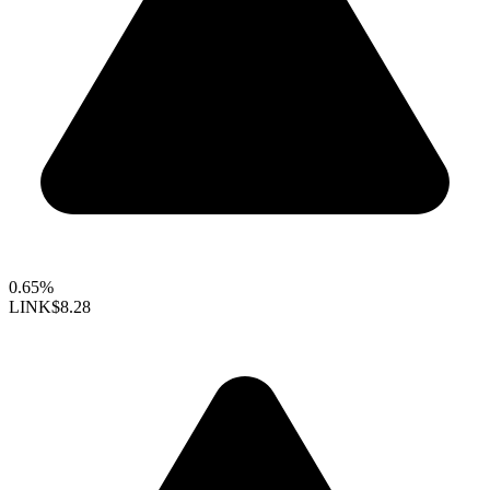
0.65%
LINK
$8.28