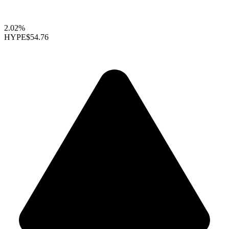
2.02%
HYPE
$54.76