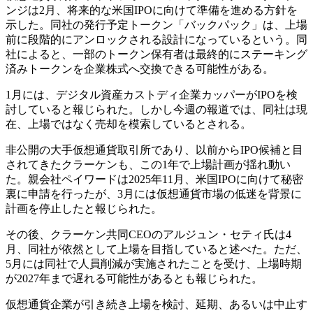
ンジは2月、将来的な米国IPOに向けて準備を進める方針を
示した。同社の発行予定トークン「バックパック」は、上場
前に段階的にアンロックされる設計になっているという。同
社によると、一部のトークン保有者は最終的にステーキング
済みトークンを企業株式へ交換できる可能性がある。
1月には、デジタル資産カストディ企業カッパーがIPOを検
討していると報じられた。しかし今週の報道では、同社は現
在、上場ではなく売却を模索しているとされる。
非公開の大手仮想通貨取引所であり、以前からIPO候補と目
されてきたクラーケンも、この1年で上場計画が揺れ動い
た。親会社ペイワードは2025年11月、米国IPOに向けて秘密
裏に申請を行ったが、3月には仮想通貨市場の低迷を背景に
計画を停止したと報じられた。
その後、クラーケン共同CEOのアルジュン・セティ氏は4
月、同社が依然として上場を目指していると述べた。ただ、
5月には同社で人員削減が実施されたことを受け、上場時期
が2027年まで遅れる可能性があるとも報じられた。
仮想通貨企業が引き続き上場を検討、延期、あるいは中止す