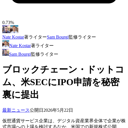
0.73%
Nate Kostar
著
ライター
Sam Bourgi
監修
ライター
Nate Kostar
著
ライター
Sam Bourgi
監修
ライター
ブロックチェーン・ドットコ
ム、米SECにIPO申請を秘密
裏に提出
最新ニュース
公開日
2026年5月22日
仮想通貨サービス企業は、デジタル資産業界全体で企業が株
式市場への上場を検討するなか、米国での新規株式公開