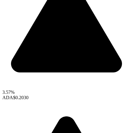
3.57%
ADA
$0.2030