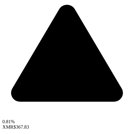
0.81%
XMR
$367.83