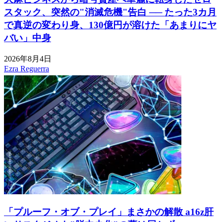
スタック、突然の"消滅危機"告白 ── たった3カ月
で真逆の変わり身、130億円が溶けた「あまりにヤ
バい」中身
2026年8月4日
Ezra Reguerra
「プルーフ・オブ・プレイ」まさかの解散 a16z肝