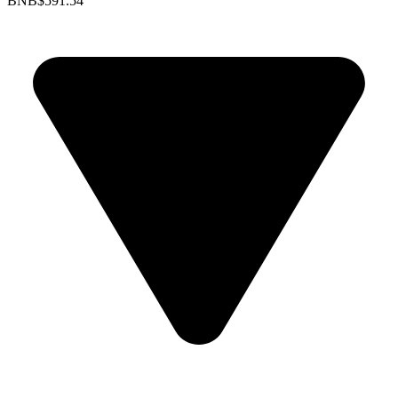
BNB
$591.54