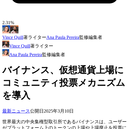
2.31%
Vince Quill
著
ライター
Ana Paula Pereira
監修
編集者
Vince Quill
著
ライター
Ana Paula Pereira
監修
編集者
バイナンス、仮想通貨上場に
コミュニティ投票メカニズム
を導入
最新ニュース
公開日
2025年3月10日
世界最大の中央集権型取引所であるバイナンスは、ユーザー
がプラットフォーム上のトークンの上場や上場廃止を投票に