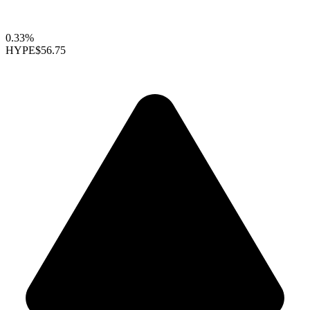
0.33%
HYPE
$56.75