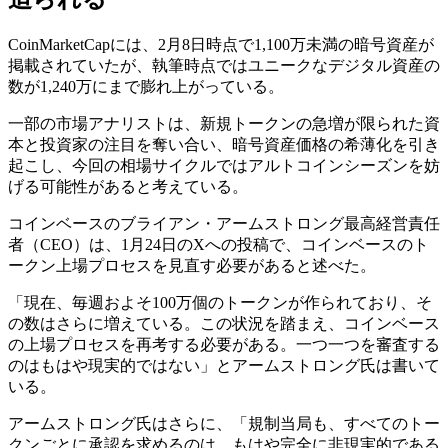
CoinMarketCapには、2月8日時点で1,100万未満の暗号資産が
掲載されていたが、執筆時点ではユニークなデジタル資産の
数が1,240万にまで膨れ上がっている。
一部の市場アナリストは、新規トークンの急増が限られた資
本と投資家の注目を奪い合い、暗号資産価格の希薄化を引き
起こし、今回の相場サイクルではアルトコインシーズンを妨
げる可能性があると考えている。
コインベースのブライアン・アームストロング最高経営責任
者（CEO）は、1月24日のXへの投稿で、コインベースのト
ークン上場プロセスを見直す必要があると述べた。
「現在、毎週およそ100万個のトークンが作られており、そ
の数はさらに増えている。この状況を踏まえ、コインベース
の上場プロセスを再考する必要がある。一つ一つを審査する
のはもはや現実的ではない」とアームストロング氏は書いて
いる。
アームストロング氏はさらに、「規制当局も、すべてのトー
クンごとに承認を求めるのは、もはや完全に非現実的である