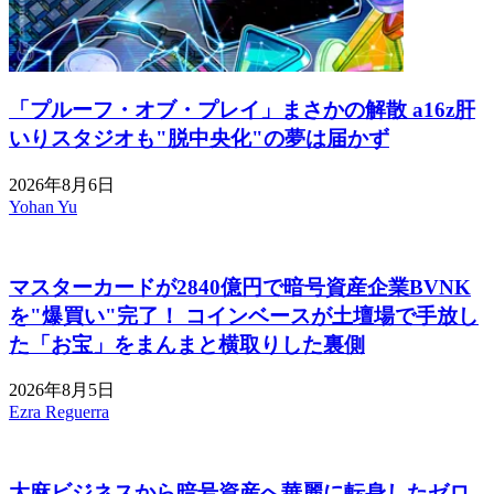
「プルーフ・オブ・プレイ」まさかの解散 a16z肝
いりスタジオも"脱中央化"の夢は届かず
2026年8月6日
Yohan Yu
マスターカードが2840億円で暗号資産企業BVNK
を"爆買い"完了！ コインベースが土壇場で手放し
た「お宝」をまんまと横取りした裏側
2026年8月5日
Ezra Reguerra
大麻ビジネスから暗号資産へ華麗に転身したゼロ