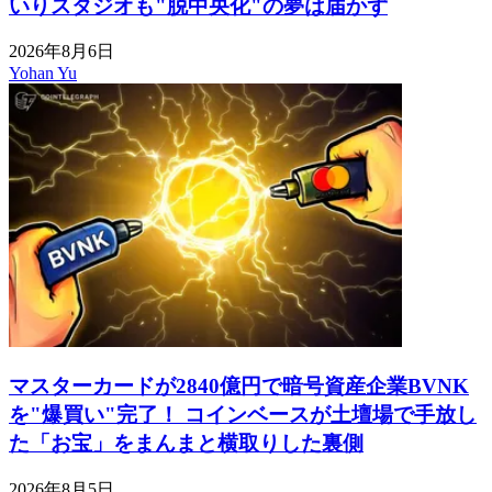
いりスタジオも"脱中央化"の夢は届かず
2026年8月6日
Yohan Yu
マスターカードが2840億円で暗号資産企業BVNK
を"爆買い"完了！ コインベースが土壇場で手放し
た「お宝」をまんまと横取りした裏側
2026年8月5日