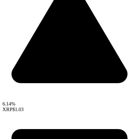
6.14%
XRP
$1.03