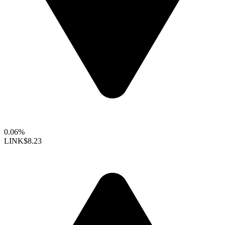
0.06%
LINK
$8.23