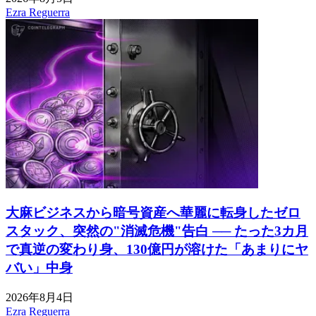
Ezra Reguerra
大麻ビジネスから暗号資産へ華麗に転身したゼロ
スタック、突然の"消滅危機"告白 ── たった3カ月
で真逆の変わり身、130億円が溶けた「あまりにヤ
バい」中身
2026年8月4日
Ezra Reguerra