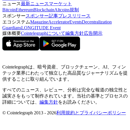
ニュース
最新ニュース
マーケット
Bitcoin
Ethereum
Blockchain
Altcoins
規制
スポンサー
スポンサー記事
プレスリリース
エコシステム
Magazine
Accelerator
Events
Decentralization
Guardians
LONGITUDE Event
媒体概要
Cointelegraphについて
編集方針
広告開示
Cointelegraphは、暗号資産、ブロックチェーン、AI、フィン
テック業界にわたって独立した高品質なジャーナリズムを提
供することに取り組んでいます。
すべてのニュース、レビュー、分析は完全な報道の独立性と
誠実さをもって制作されています。当社の基準とプロセスの
詳細については、
編集方針
をお読みください。
© Cointelegraph 2013 - 2026
利用規約とプライバシーポリシー