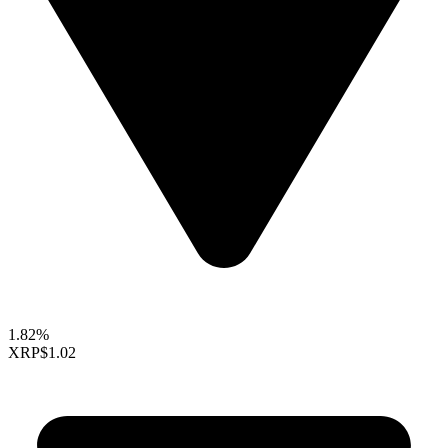
1.82%
XRP
$1.02