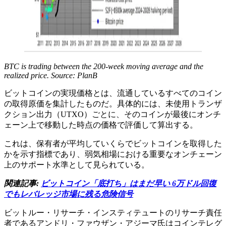
BTC is trading between the 200-week moving average and the
realized price. Source: PlanB
ビットコインの実現価格とは、流通しているすべてのコイン
の取得原価を集計したものだ。具体的には、未使用トランザ
クション出力（UTXO）ごとに、そのコインが最後にオンチ
ェーン上で移動した時点の価格で評価して算出する。
これは、保有者が平均していくらでビットコインを取得した
かを示す指標であり、弱気相場における重要なオンチェーン
上のサポート水準として見られている。
関連記事:
ビットコイン「底打ち」はまだ早い 6万ドル回復
でもレバレッジ市場に残る危険信号
ビットルー・リサーチ・インスティテュートのリサーチ責任
者であるアンドリ・ファウザン・アジーマ氏はコインテレグ