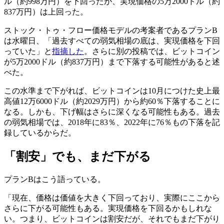
ル（約998万円）を下回ったが、実現価格の5万2000ドル（約
837万円）は上回った。
ストック・トゥ・フロー価格モデルの考案者であるプランB
は水曜日、「過去すべての弱気相場の底は、実現価格を下回
っていた」と
指摘した
。さらに別の投稿では、ビットコイン
が5万2000ドル（約837万円）まで下落する可能性があると述
べた。
この水準まで下がれば、ビットコインは10月につけた史上最
高値12万6000ドル（約2029万円）から約60％下落することに
なる。しかも、下げ幅はさらに深くなる可能性もある。過去
の弱気相場では、2018年に83％、2022年に76％もの下落を記
録しているからだ。
「割安」でも、まだ下がる
プランBはこう語っている。
「現在、価格は価値を大きく下回っており、実際にここから
さらに下がる可能性もある。実現価格を下回るかもしれな
い。つまり、ビットコインは割安だが、それでもまだ下がり