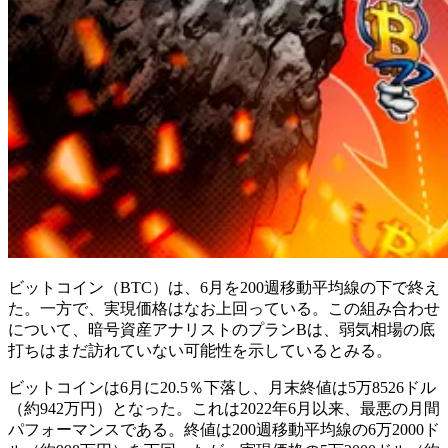
ビットコイン（BTC）は、6月を200週移動平均線の下で終え
た。一方で、実現価格はなお上回っている。この組み合わせ
について、暗号資産アナリストのプランBは、弱気相場の底
打ちはまだ訪れていない可能性を示しているとみる。
ビットコインは6月に20.5％下落し、月末終値は5万8526ドル
（約942万円）となった。これは2022年6月以来、最悪の月間
パフォーマンスである。終値は200週移動平均線の6万2000ド