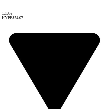
1.13%
HYPE
$54.07