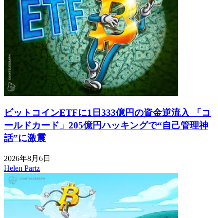
ビットコインETFに1日333億円の資金逆流入 「コ
ールドカード」205億円ハッキングで“自己管理神
話”に激震
2026年8月6日
Helen Partz