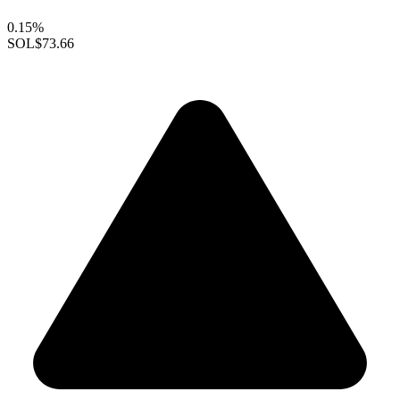
0.15%
SOL
$73.66