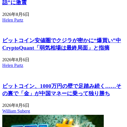
話”に激震
2026年8月6日
Helen Partz
ビットコイン安値圏でクジラが密かに“爆買い”中
CryptoQuant「弱気相場は最終局面」と指摘
2026年8月6日
Helen Partz
ビットコイン、1000万円の壁で足踏み続く……そ
の裏で「金」が中国マネーに乗って独り勝ち
2026年8月6日
William Suberg