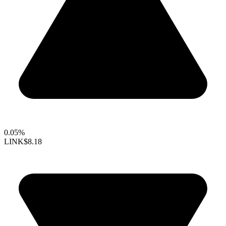
0.05%
LINK
$8.18