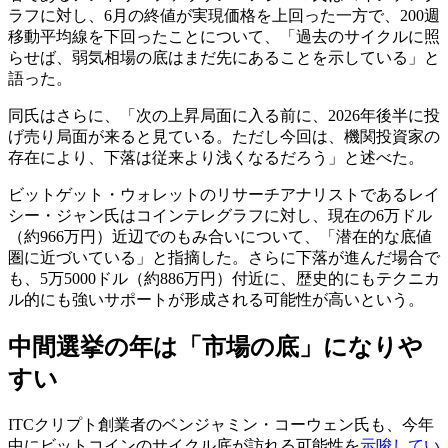
ラフに対し、6月の終値が実現価格を上回った一方で、200週
移動平均線を下回ったことについて、「過去のサイクルに照
らせば、弱気相場の底はまだ先にあることを示している」と
語った。
同氏はさらに、「次の上昇局面に入る前に、2026年後半に投
げ売り局面が来ると見ている。ただし今回は、機関投資家の
存在により、下落は従来より浅くなるだろう」と述べた。
ビットゲット・ウォレットのリサーチアナリストであるレイ
シー・ジャン氏はコインテレグラフに対し、現在の6万ドル
（約966万円）近辺でのもみ合いについて、「潜在的な底値
圏に近づいている」と指摘した。さらに下落が進んだ場合で
も、5万5000ドル（約886万円）付近に、歴史的にもテクニカ
ル的にも強いサポートが形成される可能性が高いという。
中間選挙の年は「市場の底」になりや
すい
ITCクリプト創業者のベンジャミン・コーウェン氏も、今年
中にビットコインのサイクル底が訪れる可能性を
示唆してい