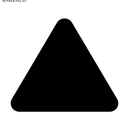
BNB
$592.67