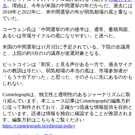
る
。理由は、今年が米国の中間選挙の年だからだ。過去には
2018年と2022年に、米中間選挙の年が弱気相場の底と重なっ
ていた。
コーウェン氏は「中間選挙の年の後半は、通常、蓄積局面、
あるいは市場サイクルの底になりやすい」と述べた。
米国の中間選挙は11月3日に予定されている。下院の全議席
と、上院の約3分の1の議席が改選対象となる。
ビットコインは「割安」と見る声がある一方で、過去サイク
ルの教訓は冷たい。弱気相場の本当の底は、市場参加者が
「もう十分下がった」と思った、そのさらに先にあるのかも
しれない。
Cointelegraphは、独立性と透明性のあるジャーナリズムに取
り組んでいます。本ニュース記事はCointelegraphの編集方針
に従って制作されており、正確かつ迅速な情報提供を目的と
しています。読者は情報を独自に確認することが推奨されま
す。編集方針はこちらをご覧ください
https://cointelegraph.jp/editorial-policy