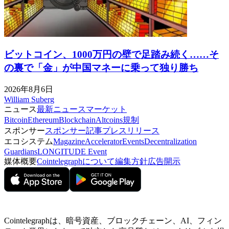
ビットコイン、1000万円の壁で足踏み続く……そ
の裏で「金」が中国マネーに乗って独り勝ち
2026年8月6日
William Suberg
ニュース
最新ニュース
マーケット
Bitcoin
Ethereum
Blockchain
Altcoins
規制
スポンサー
スポンサー記事
プレスリリース
エコシステム
Magazine
Accelerator
Events
Decentralization
Guardians
LONGITUDE Event
媒体概要
Cointelegraphについて
編集方針
広告開示
Cointelegraphは、暗号資産、ブロックチェーン、AI、フィン