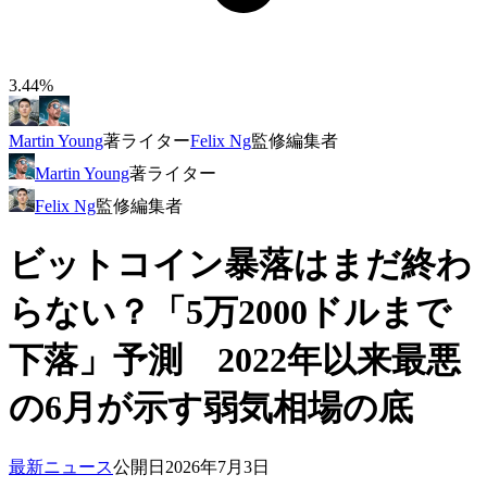
3.44%
Martin Young
著
ライター
Felix Ng
監修
編集者
Martin Young
著
ライター
Felix Ng
監修
編集者
ビットコイン暴落はまだ終わ
らない？「5万2000ドルまで
下落」予測 2022年以来最悪
の6月が示す弱気相場の底
最新ニュース
公開日
2026年7月3日