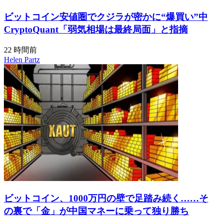
ビットコイン安値圏でクジラが密かに“爆買い”中
CryptoQuant「弱気相場は最終局面」と指摘
22 時間前
Helen Partz
ビットコイン、1000万円の壁で足踏み続く……そ
の裏で「金」が中国マネーに乗って独り勝ち