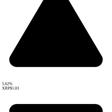
5.62%
XRP
$1.03