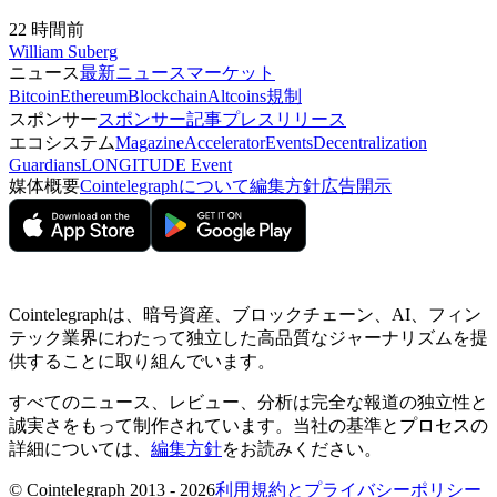
22 時間前
William Suberg
ニュース
最新ニュース
マーケット
Bitcoin
Ethereum
Blockchain
Altcoins
規制
スポンサー
スポンサー記事
プレスリリース
エコシステム
Magazine
Accelerator
Events
Decentralization
Guardians
LONGITUDE Event
媒体概要
Cointelegraphについて
編集方針
広告開示
Cointelegraphは、暗号資産、ブロックチェーン、AI、フィン
テック業界にわたって独立した高品質なジャーナリズムを提
供することに取り組んでいます。
すべてのニュース、レビュー、分析は完全な報道の独立性と
誠実さをもって制作されています。当社の基準とプロセスの
詳細については、
編集方針
をお読みください。
© Cointelegraph 2013 - 2026
利用規約とプライバシーポリシー