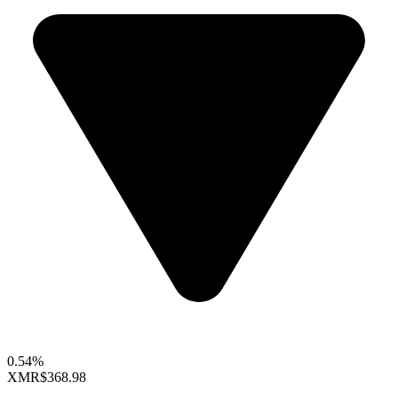
0.54%
XMR
$368.98