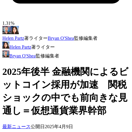
1.31%
Helen Partz
著
ライター
Bryan O'Shea
監修
編集者
Helen Partz
著
ライター
Bryan O'Shea
監修
編集者
2025年後半 金融機関によるビ
ットコイン採用が加速 関税
ショックの中でも前向きな見
通し＝仮想通貨業界幹部
最新ニュース
公開日
2025年4月9日