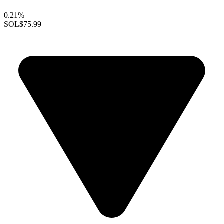
0.21%
SOL
$75.99