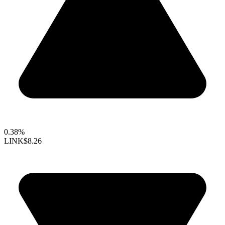
0.38%
LINK
$8.26