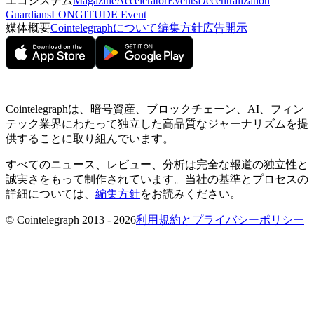
エコシステム
Magazine
Accelerator
Events
Decentralization
Guardians
LONGITUDE Event
媒体概要
Cointelegraphについて
編集方針
広告開示
Cointelegraphは、暗号資産、ブロックチェーン、AI、フィン
テック業界にわたって独立した高品質なジャーナリズムを提
供することに取り組んでいます。
すべてのニュース、レビュー、分析は完全な報道の独立性と
誠実さをもって制作されています。当社の基準とプロセスの
詳細については、
編集方針
をお読みください。
© Cointelegraph 2013 - 2026
利用規約とプライバシーポリシー