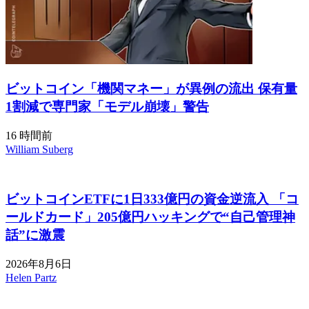
ビットコイン「機関マネー」が異例の流出 保有量
1割減で専門家「モデル崩壊」警告
16 時間前
William Suberg
ビットコインETFに1日333億円の資金逆流入 「コ
ールドカード」205億円ハッキングで“自己管理神
話”に激震
2026年8月6日
Helen Partz