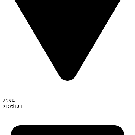
2.25%
XRP
$1.01