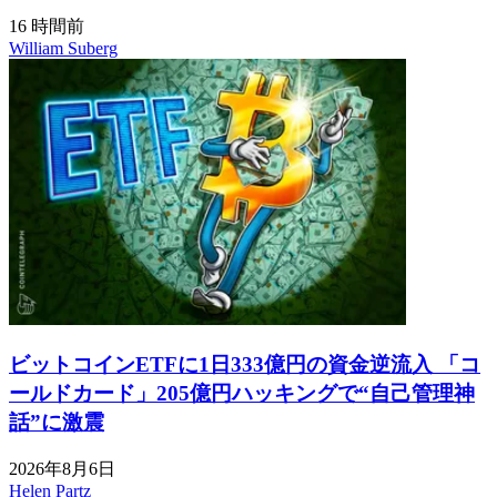
16 時間前
William Suberg
ビットコインETFに1日333億円の資金逆流入 「コ
ールドカード」205億円ハッキングで“自己管理神
話”に激震
2026年8月6日
Helen Partz