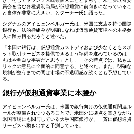
き、そしてトランプ大統領個人にとどまらず、米証券取引委
員会を含む各種規制当局が仮想通貨に前向きになっているこ
と自体が非常に大きい」とターナー氏は語った。
シグナムのアイヒェンベルガー氏は、米国に支店を持つ国際
銀行も、法的枠組みが明確になれば仮想通貨市場への本格参
入に踏み切るだろうと述べた。
「米国の銀行は、仮想通貨カストディおよび少なくともスポ
ット取引サービスを提供できるよう準備を進めているのは、
もはや明白な事実だと思う」とし、「その時点では、私もエ
リックの意見に全面的に同意する」と述べた。また、明確な
規制が整うまでの間は市場の不透明感が続くとも予想してい
る。
銀行が仮想通貨事業に本腰か
アイヒェンベルガー氏は、米国で銀行向けの仮想通貨関連ル
ールが整備されつつあることで、米国外に拠点を置きながら
米国市場にも関与している大手国際銀行が、一斉に仮想通貨
サービスへ動き出すと予測している。