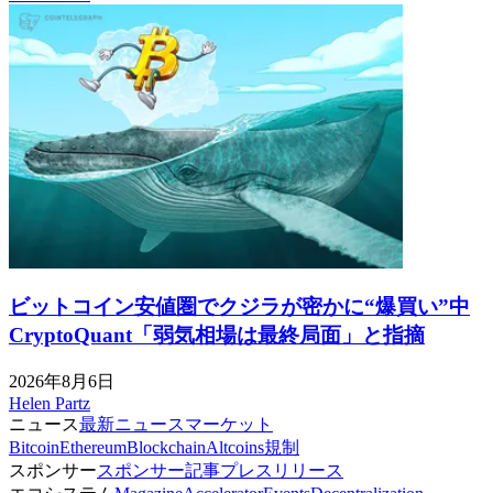
ビットコイン安値圏でクジラが密かに“爆買い”中
CryptoQuant「弱気相場は最終局面」と指摘
2026年8月6日
Helen Partz
ニュース
最新ニュース
マーケット
Bitcoin
Ethereum
Blockchain
Altcoins
規制
スポンサー
スポンサー記事
プレスリリース