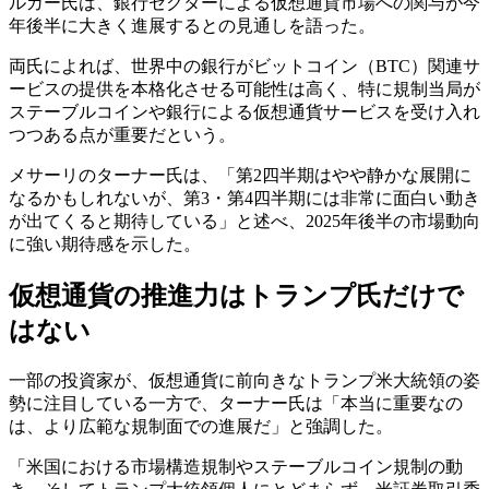
ルガー氏は、銀行セクターによる仮想通貨市場への関与が今
年後半に大きく進展するとの見通しを語った。
両氏によれば、世界中の銀行がビットコイン（BTC）関連サ
ービスの提供を本格化させる可能性は高く、特に規制当局が
ステーブルコインや銀行による仮想通貨サービスを受け入れ
つつある点が重要だという。
メサーリのターナー氏は、「第2四半期はやや静かな展開に
なるかもしれないが、第3・第4四半期には非常に面白い動き
が出てくると期待している」と述べ、2025年後半の市場動向
に強い期待感を示した。
仮想通貨の推進力はトランプ氏だけで
はない
一部の投資家が、仮想通貨に前向きなトランプ米大統領の姿
勢に注目している一方で、ターナー氏は「本当に重要なの
は、より広範な規制面での進展だ」と強調した。
「米国における市場構造規制やステーブルコイン規制の動