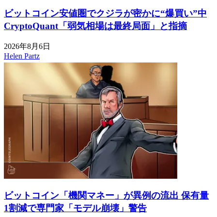
ビットコイン安値圏でクジラが密かに“爆買い”中
CryptoQuant「弱気相場は最終局面」と指摘
2026年8月6日
Helen Partz
ビットコイン「機関マネー」が異例の流出 保有量
1割減で専門家「モデル崩壊」警告