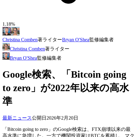
1.18%
Christina Comben
著
ライター
Bryan O'Shea
監修
編集者
Christina Comben
著
ライター
Bryan O'Shea
監修
編集者
Google検索、「Bitcoin going
to zero」が2022年以来の高水
準
最新ニュース
公開日
2026年2月20日
「Bitcoin going to zero」のGoogle検索は、FTX崩壊以来の最
高水準に急増した。一方で機関投資家はBTCを蓄積し、マク