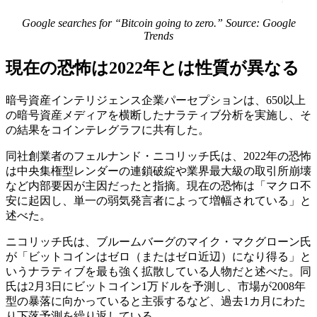
Google searches for “Bitcoin going to zero.” Source:
Google
Trends
現在の恐怖は2022年とは性質が異なる
暗号資産インテリジェンス企業パーセプションは、650以上
の暗号資産メディアを横断したナラティブ分析を実施し、そ
の結果をコインテレグラフに共有した。
同社創業者のフェルナンド・ニコリッチ氏は、2022年の恐怖
は中央集権型レンダーの連鎖破綻や業界最大級の取引所崩壊
など内部要因が主因だったと指摘。現在の恐怖は「マクロ不
安に起因し、単一の弱気発言者によって増幅されている」と
述べた。
ニコリッチ氏は、ブルームバーグのマイク・マクグローン氏
が「ビットコインはゼロ（またはゼロ近辺）になり得る」と
いうナラティブを最も強く拡散している人物だと述べた。同
氏は2月3日にビットコイン1万ドルを予測し、市場が2008年
型の暴落に向かっていると主張するなど、過去1カ月にわた
り下落予測を繰り返している。