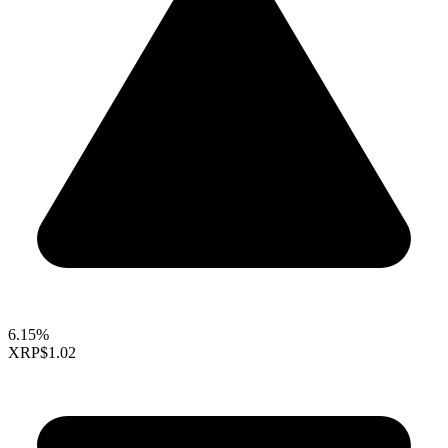
6.15%
XRP
$1.02