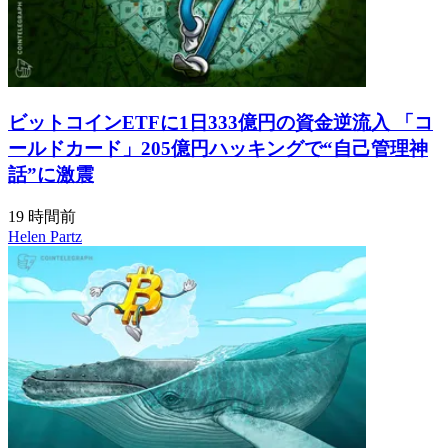
ビットコインETFに1日333億円の資金逆流入 「コ
ールドカード」205億円ハッキングで“自己管理神
話”に激震
19 時間前
Helen Partz