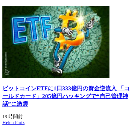
ビットコインETFに1日333億円の資金逆流入 「コ
ールドカード」205億円ハッキングで“自己管理神
話”に激震
19 時間前
Helen Partz