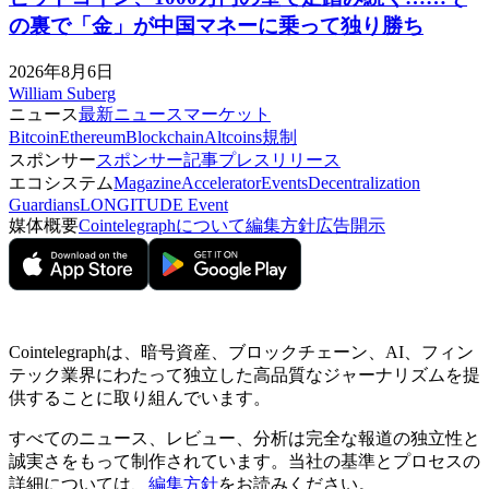
の裏で「金」が中国マネーに乗って独り勝ち
2026年8月6日
William Suberg
ニュース
最新ニュース
マーケット
Bitcoin
Ethereum
Blockchain
Altcoins
規制
スポンサー
スポンサー記事
プレスリリース
エコシステム
Magazine
Accelerator
Events
Decentralization
Guardians
LONGITUDE Event
媒体概要
Cointelegraphについて
編集方針
広告開示
Cointelegraphは、暗号資産、ブロックチェーン、AI、フィン
テック業界にわたって独立した高品質なジャーナリズムを提
供することに取り組んでいます。
すべてのニュース、レビュー、分析は完全な報道の独立性と
誠実さをもって制作されています。当社の基準とプロセスの
詳細については、
編集方針
をお読みください。