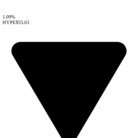
1.09%
HYPE
$55.63