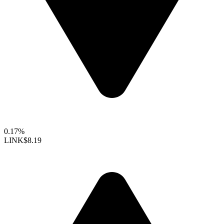
0.17%
LINK
$8.19