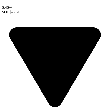
0.40%
SOL
$72.70