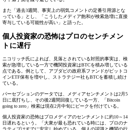
また「過去3週間、事実上の弱気コメントの定番引用源とな
っている」とし、「こうしたメディア飽和が検索急増に直接
寄与している可能性が高い」と語った。
個人投資家の恐怖はプロのセンチメン
トに遅行
ニコリッチ氏によれば、見落とされている対照的事実は、検
索が急増している一方で機関投資家はBTCを積み増している
点である。例として、アブダビの政府系ファンドがビットコ
インETF保有を増やし、ストラテジー社もBTCを蓄積し続け
ている。
パーセプションのデータでは、メディアセンチメントは2月5
日に底打ちし、その後2週間回復している一方、「Bitcoin
going to zero」検索は現在2月中旬にピークを付けている。
個人投資家の恐怖はプロメディアのセンチメントに約10～14
日遅れるという。「大衆が最も恐れている時には、プロのナ
ラティブはすでに安定し始めている。個人の認識と機関の行