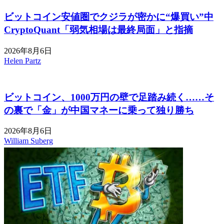
ビットコイン安値圏でクジラが密かに“爆買い”中
CryptoQuant「弱気相場は最終局面」と指摘
2026年8月6日
Helen Partz
ビットコイン、1000万円の壁で足踏み続く……そ
の裏で「金」が中国マネーに乗って独り勝ち
2026年8月6日
William Suberg