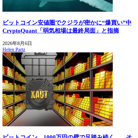
ビットコイン安値圏でクジラが密かに“爆買い”中
CryptoQuant「弱気相場は最終局面」と指摘
2026年8月6日
Helen Partz
ビットコイン、1000万円の壁で足踏み続く……そ