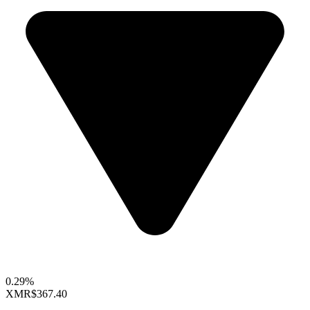
0.29%
XMR
$367.40