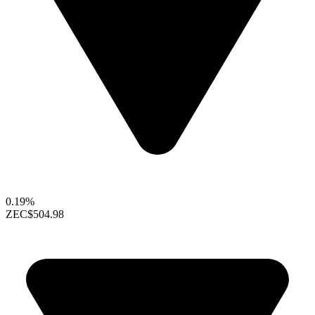
0.19%
ZEC
$504.98