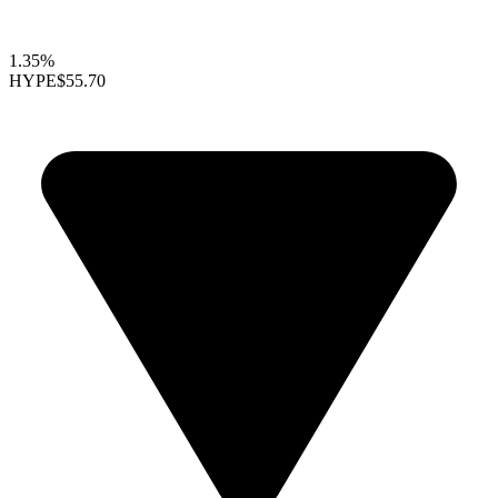
1.35%
HYPE
$55.70