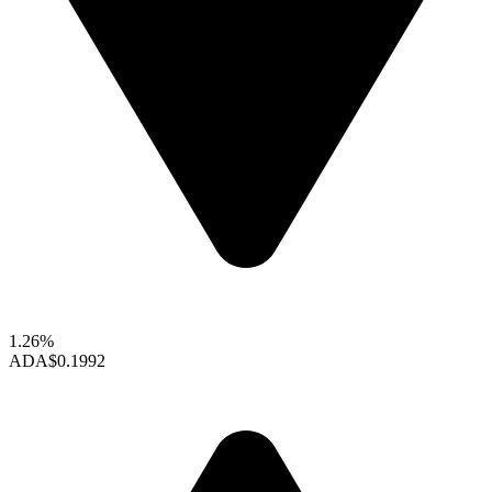
1.26%
ADA
$0.1992