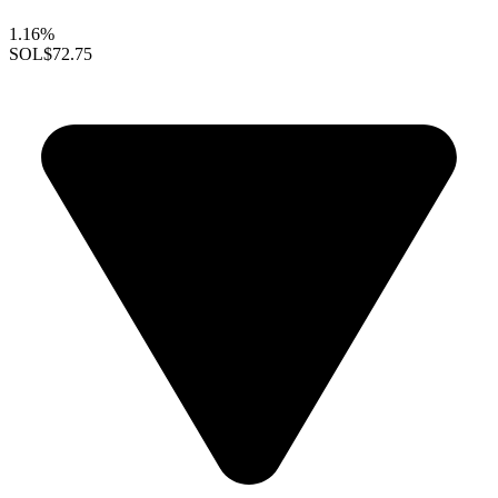
1.16%
SOL
$72.75