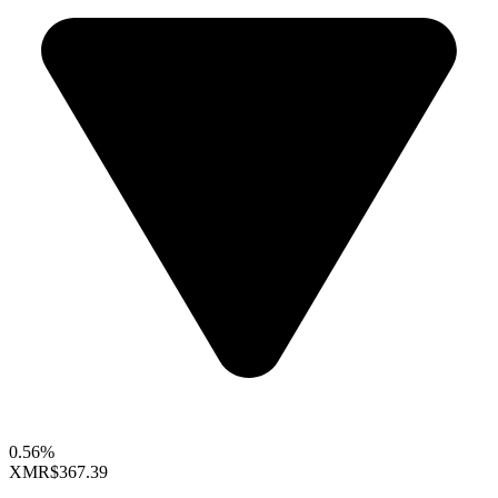
0.56%
XMR
$367.39