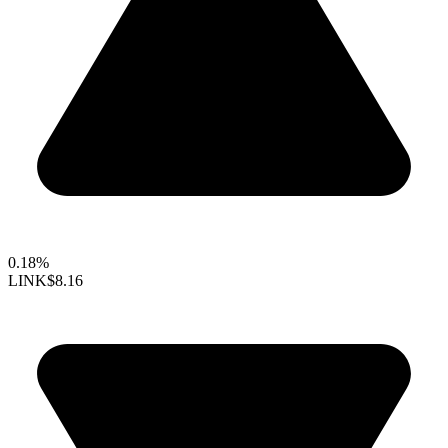
0.18%
LINK
$8.16