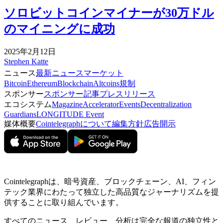
ソロビットコインマイナーが30万ドル
のマイニングに成功
2025年2月12日
Stephen Katte
ニュース
最新ニュース
マーケット
Bitcoin
Ethereum
Blockchain
Altcoins
規制
スポンサー
スポンサー記事
プレスリリース
エコシステム
Magazine
Accelerator
Events
Decentralization
Guardians
LONGITUDE Event
媒体概要
Cointelegraphについて
編集方針
広告開示
Cointelegraphは、暗号資産、ブロックチェーン、AI、フィン
テック業界にわたって独立した高品質なジャーナリズムを提
供することに取り組んでいます。
すべてのニュース、レビュー、分析は完全な報道の独立性と