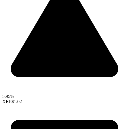
5.95%
XRP
$1.02