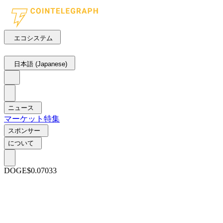
エコシステム
日本語 (Japanese)
ニュース
マーケット
特集
スポンサー
について
DOGE
$0.07033