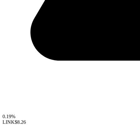
0.19%
LINK
$8.26