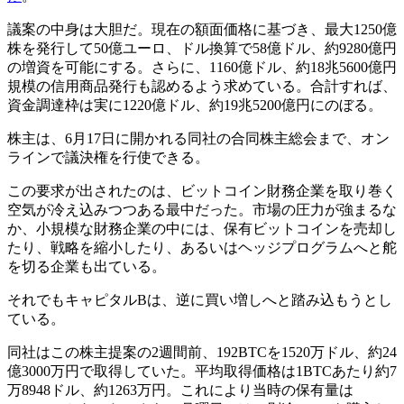
議案の中身は大胆だ。現在の額面価格に基づき、最大1250億
株を発行して50億ユーロ、ドル換算で58億ドル、約9280億円
の増資を可能にする。さらに、1160億ドル、約18兆5600億円
規模の信用商品発行も認めるよう求めている。合計すれば、
資金調達枠は実に1220億ドル、約19兆5200億円にのぼる。
株主は、6月17日に開かれる同社の合同株主総会まで、オン
ラインで議決権を行使できる。
この要求が出されたのは、ビットコイン財務企業を取り巻く
空気が冷え込みつつある最中だった。市場の圧力が強まるな
か、小規模な財務企業の中には、保有ビットコインを売却し
たり、戦略を縮小したり、あるいはヘッジプログラムへと舵
を切る企業も出ている。
それでもキャピタルBは、逆に買い増しへと踏み込もうとし
ている。
同社はこの株主提案の2週間前、192BTCを1520万ドル、約24
億3000万円で取得していた。平均取得価格は1BTCあたり約7
万8948ドル、約1263万円。これにより当時の保有量は