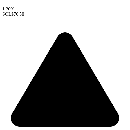
1.20%
SOL
$76.58