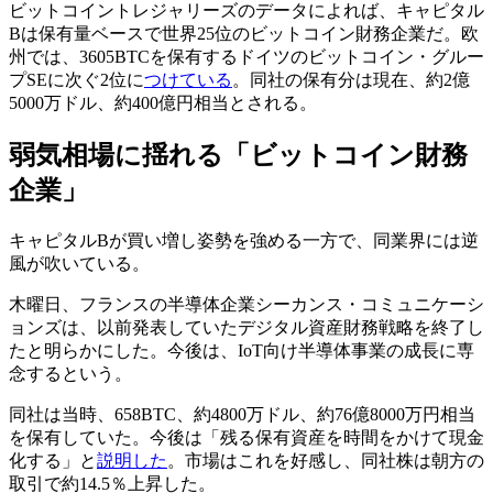
ビットコイントレジャリーズのデータによれば、キャピタル
Bは保有量ベースで世界25位のビットコイン財務企業だ。欧
州では、3605BTCを保有するドイツのビットコイン・グルー
プSEに次ぐ2位に
つけている
。同社の保有分は現在、約2億
5000万ドル、約400億円相当とされる。
弱気相場に揺れる「ビットコイン財務
企業」
キャピタルBが買い増し姿勢を強める一方で、同業界には逆
風が吹いている。
木曜日、フランスの半導体企業シーカンス・コミュニケーシ
ョンズは、以前発表していたデジタル資産財務戦略を終了し
たと明らかにした。今後は、IoT向け半導体事業の成長に専
念するという。
同社は当時、658BTC、約4800万ドル、約76億8000万円相当
を保有していた。今後は「残る保有資産を時間をかけて現金
化する」と
説明した
。市場はこれを好感し、同社株は朝方の
取引で約14.5％上昇した。