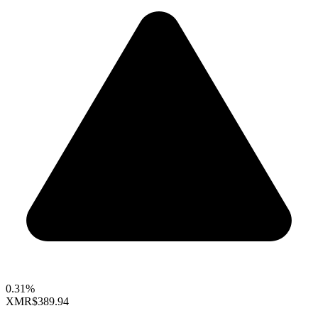
0.31%
XMR
$389.94