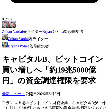
0.24%
Zoltan Vardai
著
ライター
Bryan O'Shea
監修
編集者
Zoltan Vardai
著
ライター
Bryan O'Shea
監修
編集者
キャピタルB、ビットコイン
買い増しへ「約19兆5000億
円」の資金調達権限を要求
最新ニュース
公開日
2026年6月3日
フランス上場のビットコイン財務企業、キャピタルBが、株
主に対して“異例”ともいえる巨額の資金調達権限を求めてい