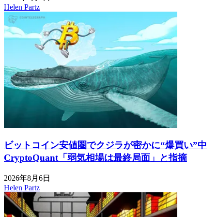
Helen Partz
ビットコイン安値圏でクジラが密かに“爆買い”中
CryptoQuant「弱気相場は最終局面」と指摘
2026年8月6日
Helen Partz