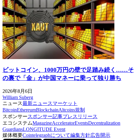
ビットコイン、1000万円の壁で足踏み続く……そ
の裏で「金」が中国マネーに乗って独り勝ち
2026年8月6日
William Suberg
ニュース
最新ニュース
マーケット
Bitcoin
Ethereum
Blockchain
Altcoins
規制
スポンサー
スポンサー記事
プレスリリース
エコシステム
Magazine
Accelerator
Events
Decentralization
Guardians
LONGITUDE Event
媒体概要
Cointelegraphについて
編集方針
広告開示