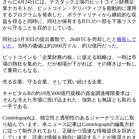
さらに4月24日には、ナスダック上場のビットコイン財務企
業ナカモトが、ビットコイン・デリバティブを能動的に運用
するプログラムを発表した。ボラティリティから継続的な収
益を得ると同時に、同社が保有するBTCの一部を下落リスク
から守ることを目的としている。
同社は3月30日の提出書類で、284BTCを売却したと
報告して
いた
。当時の価値は約2000万ドル、約32億円だった。
ビットコインを「企業財務の核」に据える戦略は、一時は市
場の熱狂を集めた。だが相場が下がれば、その輝きは一転し
て重荷にもなる。
売る企業、守る企業、そして買い続ける企業。
キャピタルBの約19兆5000億円規模の資金調達権限要求は、
そんな冷えた市場に投げ込まれた、強気とも無謀とも取れる
一手である。
Cointelegraphは、独立性と透明性のあるジャーナリズムに取
り組んでいます。本ニュース記事はCointelegraphの編集方針
に従って制作されており、正確かつ迅速な情報提供を目的と
しています。読者は情報を独自に確認することが推奨されま