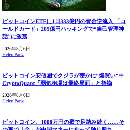
ビットコインETFに1日333億円の資金逆流入 「コ
ールドカード」205億円ハッキングで“自己管理神
話”に激震
2026年8月6日
Helen Partz
ビットコイン安値圏でクジラが密かに“爆買い”中
CryptoQuant「弱気相場は最終局面」と指摘
2026年8月6日
Helen Partz
ビットコイン、1000万円の壁で足踏み続く……そ
の裏で「金」が中国マネーに乗って独り勝ち