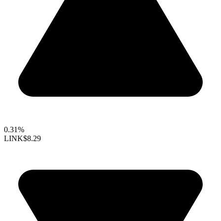
0.31%
LINK
$8.29