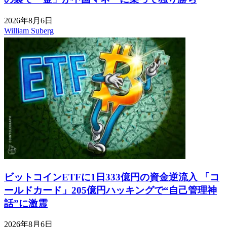
2026年8月6日
William Suberg
ビットコインETFに1日333億円の資金逆流入 「コ
ールドカード」205億円ハッキングで“自己管理神
話”に激震
2026年8月6日