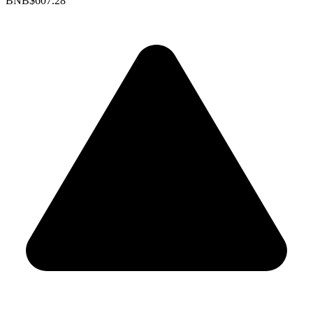
BNB
$607.28