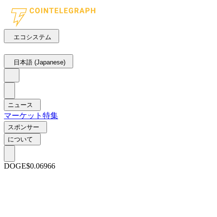
エコシステム
日本語 (Japanese)
ニュース
マーケット
特集
スポンサー
について
DOGE
$0.06966