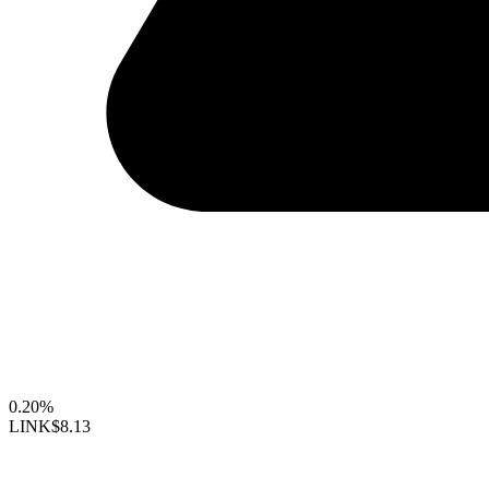
0.20%
LINK
$8.13