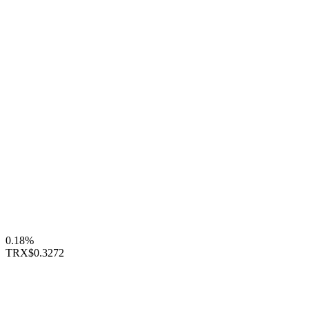
0.18%
TRX
$0.3272