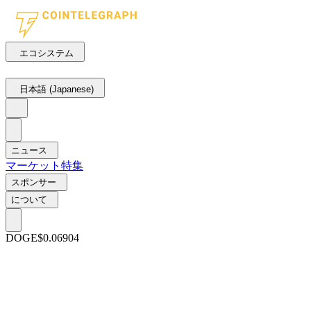
エコシステム
日本語 (Japanese)
ニュース
マーケット
特集
スポンサー
について
DOGE
$0.06904