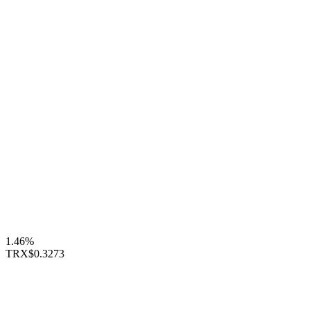
1.46%
TRX
$0.3273