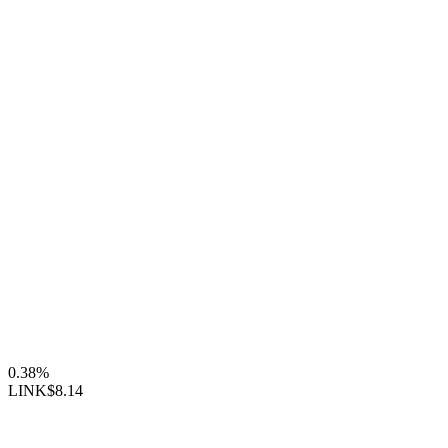
0.38%
LINK
$8.14