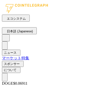
エコシステム
日本語 (Japanese)
ニュース
マーケット
特集
スポンサー
について
DOGE
$0.06911