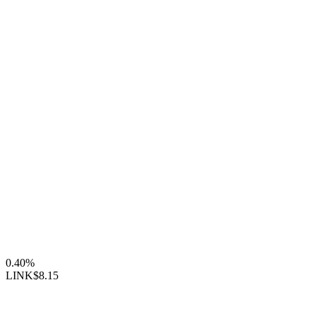
0.40%
LINK
$8.15