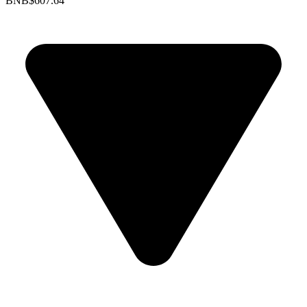
BNB
$607.64