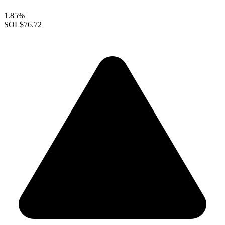
1.85%
SOL
$76.72