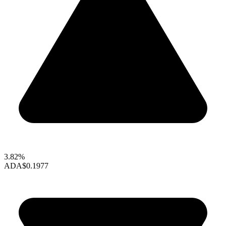
3.82%
ADA
$0.1977