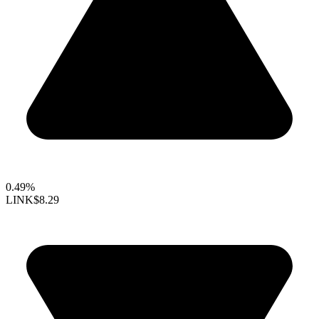
0.49%
LINK
$8.29