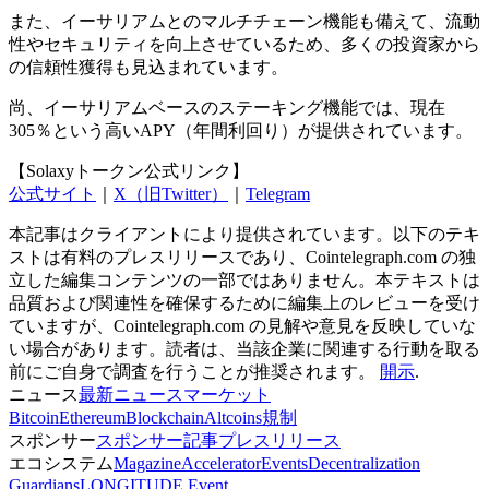
また、イーサリアムとのマルチチェーン機能も備えて、流動
性やセキュリティを向上させているため、多くの投資家から
の信頼性獲得も見込まれています。
尚、イーサリアムベースのステーキング機能では、現在
305％という高いAPY（年間利回り）が提供されています。
【Solaxyトークン公式リンク】
公式サイト
｜
X（旧Twitter）
｜
Telegram
本記事はクライアントにより提供されています。以下のテキ
ストは有料のプレスリリースであり、Cointelegraph.com の独
立した編集コンテンツの一部ではありません。本テキストは
品質および関連性を確保するために編集上のレビューを受け
ていますが、Cointelegraph.com の見解や意見を反映していな
い場合があります。読者は、当該企業に関連する行動を取る
前にご自身で調査を行うことが推奨されます。
開示
.
ニュース
最新ニュース
マーケット
Bitcoin
Ethereum
Blockchain
Altcoins
規制
スポンサー
スポンサー記事
プレスリリース
エコシステム
Magazine
Accelerator
Events
Decentralization
Guardians
LONGITUDE Event