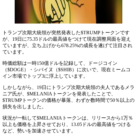
トランプ次期大統領が突然発表した$TRUMPトークンです
が、19日に75.35ドルの最高値をつけて現在調整局面を迎え
ていますが、立ち上げから678.25%の成長を遂げて注目され
ています。
時価総額は一時150億ドルを記録して、ドージコイン
（$DOGE）・シバイヌ（$SHIB）に次いで、現在ミームコ
イン市場でトップ3に浮上しています。
しかしながら、19日にトランプ次期大統領の夫人であるメラ
ニア氏が、$MELANIAトークンを発表したことで、
$TRUMPトークンの価格が暴落、わずか数時間で50％以上の
損失を出しました。
状況が一転して$MELANIAトークンは、リリースから1万％
以上も価格を上昇させており、13.05ドルの最高値をつける
など、勢いを加速させています。