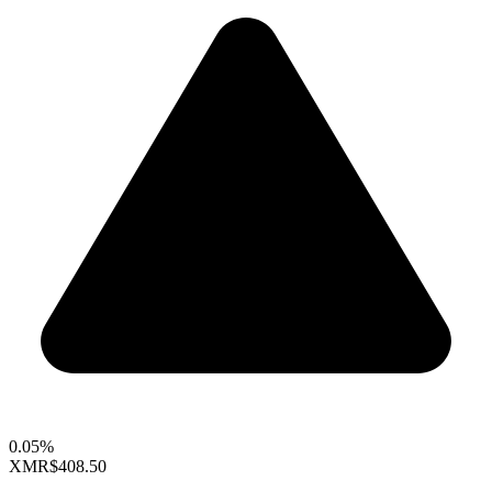
0.05%
XMR
$408.50