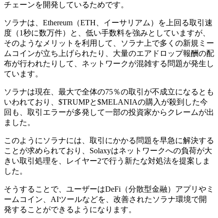
チェーンを開発しているためです。
ソラナは、Ethereum（ETH、イーサリアム）を上回る取引速
度（1秒に数万件）と、低い手数料を強みとしていますが、
そのようなメリットを利用して、ソラナ上で多くの新規ミー
ムコインが立ち上げられたり、大量のエアドロップ報酬の配
布が行われたりして、ネットワークが混雑する問題が発生し
ています。
ソラナは現在、最大で全体の75％の取引が不成立になるとも
いわれており、$TRUMPと$MELANIAの購入が殺到した今
回も、取引エラーが多発して一部の投資家からクレームが出
ました。
このようにソラナには、取引にかかる問題を早急に解決する
ことが求められており、Solaxyはネットワークへの負荷が大
きい取引処理を、レイヤー2で行う新たな対処法を提案しま
した。
そうすることで、ユーザーはDeFi（分散型金融）アプリやミ
ームコイン、AIツールなどを、改善されたソラナ環境で開
発することができるようになります。