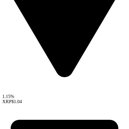
1.15%
XRP
$1.04